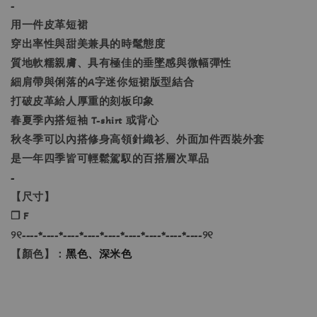
-
用一件皮革短裙
穿出率性與甜美兼具的時髦態度
質地軟糯親膚、具有極佳的垂墜感與微幅彈性
細肩帶與俐落的A字迷你短裙版型結合
打破皮革給人厚重的刻板印象
春夏季內搭短袖 T-shirt 或背心
秋冬季可以內搭修身高領針織衫、外面加件西裝外套
是一年四季皆可輕鬆駕馭的百搭層次單品
-
【尺寸】
❐ F
୨୧----*----*----*----*----*----*----*----*----୨୧
【顏色】：
黑色、深米色