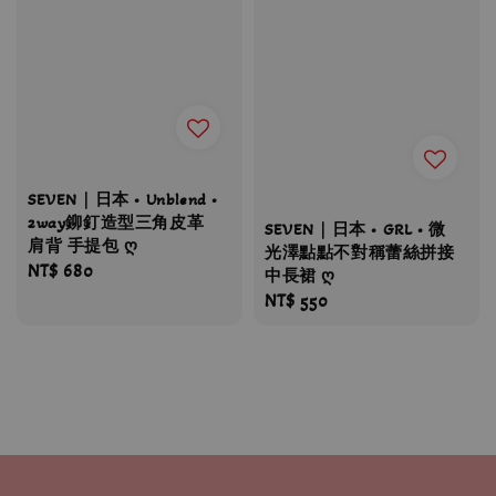
SEVEN｜日本 • Unblend •
2way鉚釘造型三角皮革
SEVEN｜日本 • GRL • 微
肩背 手提包 ღ
光澤點點不對稱蕾絲拼接
Regular
NT$ 680
中長裙 ღ
price
Regular
NT$ 550
price