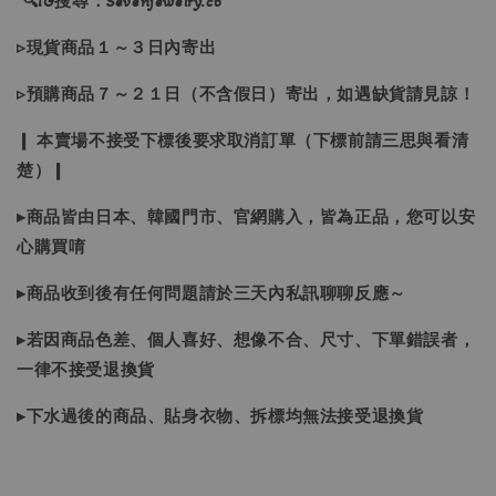
🔍IG搜尋：Sevenjewelry.co
▹現貨商品１～３日內寄出
▹預購商品７～２１日（不含假日）寄出，如遇缺貨請見諒！
❙ 本賣場不接受下標後要求取消訂單（下標前請三思與看清
楚）❙
▸商品皆由日本、韓國門市、官網購入，皆為正品，您可以安
心購買唷
▸商品收到後有任何問題請於三天內私訊聊聊反應～
▸若因商品色差、個人喜好、想像不合、尺寸、下單錯誤者，
一律不接受退換貨
▸下水過後的商品、貼身衣物、拆標均無法接受退換貨