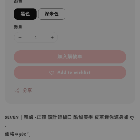
顔色
黑色
深米色
數量
加入購物車
Add to wishlist
分享
SEVEN｜韓國 •正韓 設計師檔口 酷甜美學 皮革迷你連身裙 ღ
-
価格➭980´ˎ˗