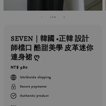
1
/
11
SEVEN｜韓國 •正韓 設計
師檔口 酷甜美學 皮革迷你
連身裙 ღ
Regular
NT$ 980
price
Worldwide shipping
Secure payments
Authentic product