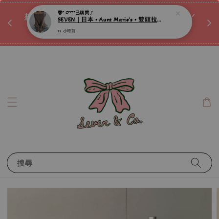
♡ 
唷ꕀ♡
想訂製屬於自己的『水晶手鍊』嗎ꕀ♡ 私訊我們.ᐟ.ᐟ
📣Instagram 這邊按下去
搜尋