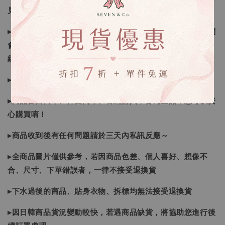
見諒
▸因日本商品貨況和價格是浮動的，若遇到缺貨或者調價我們
會視情況等待下單，若您想要知道即時貨況還請主動聯繫後
續喔
▸如遇缺斷貨情形會再另行告知，請注意訊息及信箱收件
▸商品皆由日本、韓國門市、官網購入，皆為正品，您可以安
心購買唷！
▸商品收到後有任何問題請於三天內私訊反應～
▸全商品圖片僅供參考，若因商品色差、個人喜好、想像不
合、尺寸、下單錯誤者，一律不接受退換貨
▸下水過後的商品、貼身衣物、拆標均無法接受退換貨
▸因日韓商品貨況變動較快，若遇商品缺貨，將協助您進行後