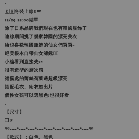
-
🇰🇷冬裝上線!!🪽
12/29 22:00結單
除了日系品牌我們現在也有韓國服飾了
連線期間挑了幾家韓國的漂亮美衣
給也喜歡韓國服飾的仙女們買買~
絕美根本自帶仙女濾鏡🧚‍♀️
小編看到直接先+1
很有造型的層次感
裙擺處的蕾絲荷葉邊超級漂亮
搭配毛衣、衛衣超出片
個性女孩可以選黑色!也很好看
-
【尺寸】
❐ F
୨୧----*----*----*----*----*----*----*----*----୨୧
【款式】：白色、黑色