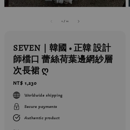
1
/
11
SEVEN｜韓國 • 正韓 設計
師檔口 蕾絲荷葉邊網紗層
次長裙 ღ
Regular
NT$ 1,230
price
Worldwide shipping
Secure payments
Authentic product