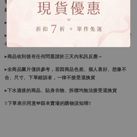
會視情況等待下單，若您想要知道即時貨況還請主動聯繫後
續喔
▸如遇缺斷貨情形會再另行告知，請注意訊息及信箱收件
▸商品皆由日本、韓國門市、官網購入，皆為正品，您可以安
心購買唷！
▸商品收到後有任何問題請於三天內私訊反應～
▸全商品圖片僅供參考，若因商品色差、個人喜好、想像不
合、尺寸、下單錯誤者，一律不接受退換貨
▸下水過後的商品、貼身衣物、拆標均無法接受退換貨
‼下單表示同意🫶🏻本賣場的購物須知唷‼