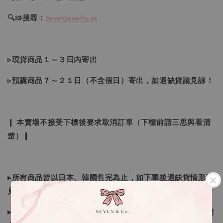
🔍IG搜尋：
Sevenjewelry.co
▹現貨商品１～３日內寄出
▹預購商品７～２１日（不含假日）寄出，如遇缺貨請見諒！
❙ 本賣場不接受下標後要求取消訂單（下標前請三思與看清
楚）❙
▸所有商品皆以日本、韓國售完為止，如下單後遇缺貨情形請
見諒
▸因日本商品貨況和價格是浮動的，若遇到缺貨或者調價我們