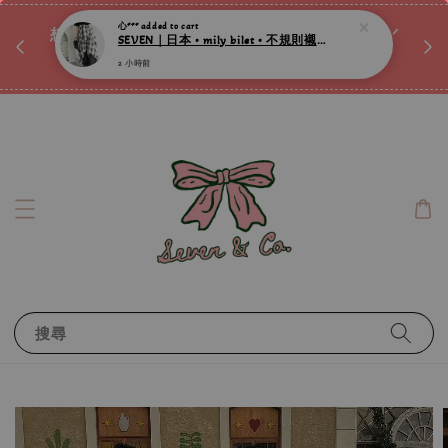
♡ 
唷ꕀ♡
想訂製屬於自己的『水晶手鍊』嗎ꕀ♡ 私訊我們.ᐟ.ᐟ
📣Instagram 這邊按下去
搜尋