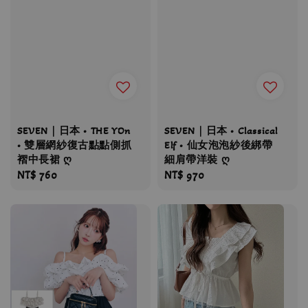
SEVEN｜日本 • THE YOn
SEVEN｜日本 • Classical
• 雙層網紗復古點點側抓
Elf • 仙女泡泡紗後綁帶
褶中長裙 ღ
細肩帶洋裝 ღ
Regular
NT$ 760
Regular
NT$ 970
price
price