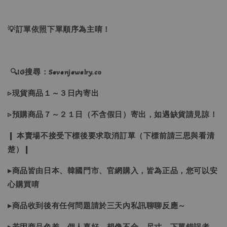
💡訂單依照下單順序為主唷！
🔍IG搜尋：Sevenjewelry.co
▹現貨商品１～３日內寄出
▹預購商品７～２１日（不含假日）寄出，如遇缺貨請見諒！
❙ 本賣場不接受下標後要求取消訂單（下標前請三思與看清
楚）❙
▸商品皆由日本、韓國門市、官網購入，皆為正品，您可以安
心購買唷
▸商品收到後有任何問題請於三天內私訊聊聊反應～
▸若因商品色差、個人喜好、想像不合、尺寸、下單錯誤者，