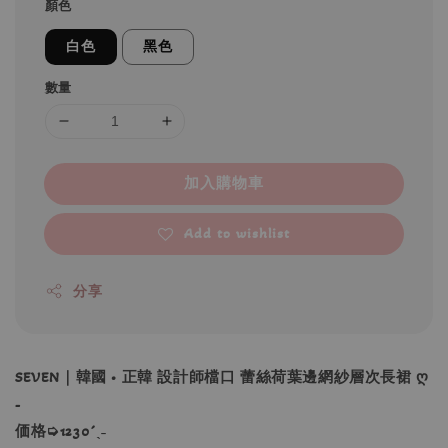
顏色
白色
黑色
數量
加入購物車
Add to wishlist
分享
SEVEN｜韓國 • 正韓 設計師檔口 蕾絲荷葉邊網紗層次長裙 ღ
-
価格➭1230´ˎ˗