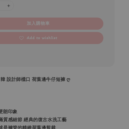
加入購物車
Add to wishlist
•正韓 設計師檔口 荷葉邊牛仔短褲 ღ
硬朗印象
滿質感細節 經典的復古水洗工藝
就是褲管的精緻荷葉邊剪裁