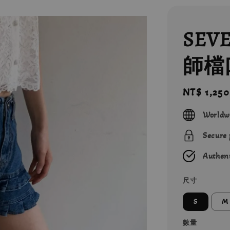
SEV
師檔
Regular
NT$ 1,250
price
Worldw
Secure
Authent
尺寸
S
M
數量