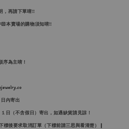
明，再請下單唷‼
🏻本賣場的購物須知唷‼
單順序為主唷！
ewelry.co
３日內寄出
２１日（不含假日）寄出，如遇缺貨請見諒！
受下標後要求取消訂單（下標前請三思與看清楚）❙