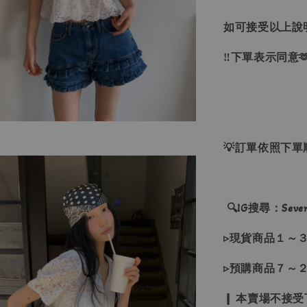
如可接受以上說
‼下單表示同意
💡訂單依照下
🔍IG搜尋：Sevenj
▹現貨商品１～
▹預購商品７～
❙ 本賣場不接