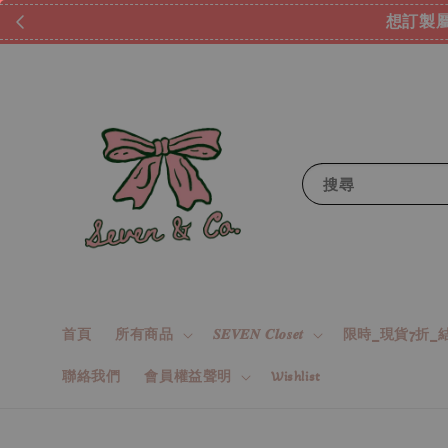
想訂製屬
搜尋
首頁
所有商品
𝑺𝑬𝑽𝑬𝑵 𝑪𝒍𝒐𝒔𝒆𝒕
限時_現貨7折_結
聯絡我們
會員權益聲明
Wishlist