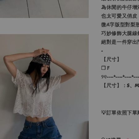
為休閒的牛仔增
也太可愛又俏皮
微A字版型對梨
巧妙修飾大腿線
絕對是一件穿出門
-
【尺寸】
❐ F
୨୧----*----*----*---
【尺寸】：
S、
💡訂單依照下