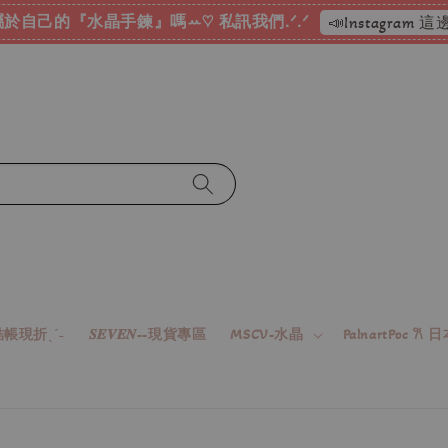
於自己的『水晶手鍊』嗎ꕀ♡ 私訊我們.ᐟ.ᐟ
📣Instagram
帳現折ˎˊ˗
𝑺𝑬𝑽𝑬𝑵--現貨專區
MSCV-水晶
PalnartPoc 