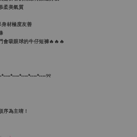
添柔美氣質
形身材極度友善
條
會吸眼球的牛仔短褲🔥🔥🔥
-*----*----*----*----*----୨୧
M
單順序為主唷！