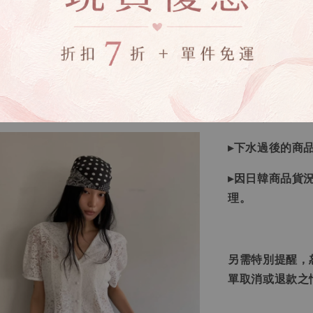
▸商品皆由日本
唷！
▸商品收到後有
▸全商品圖片僅
下單錯誤者，一
▸下水過後的商
▸因日韓商品貨
理。
另需特別提醒，
單取消或退款之