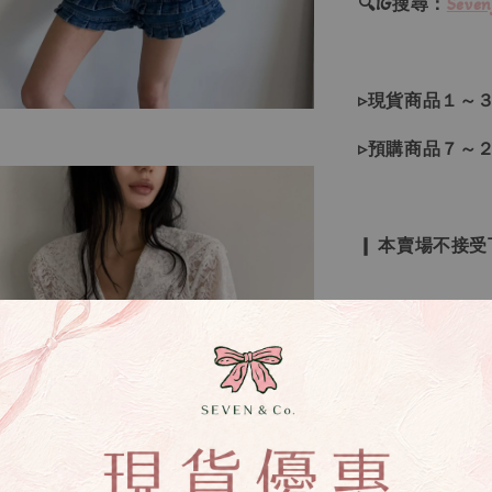
🔍IG搜尋：
Seven
▹現貨商品１～
▹預購商品７～
❙ 本賣場不接
▸所有商品皆以
▸因日本商品貨
等待下單，若您
▸如遇缺斷貨情