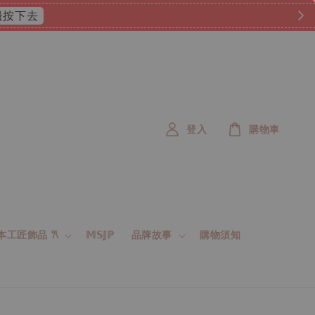
 這邊按下去
登入
購物車
 日本工匠飾品 𐙚
𝕄𝕊𝕁ℙ
品牌故事
購物須知