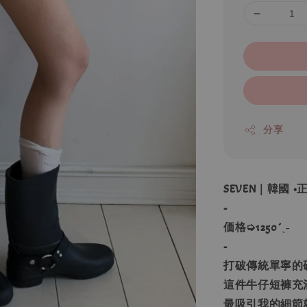
分享
SEVEN｜韓國 
-
価格➭1250´ˎ˗
-
打破傳統單寧的
這件牛仔短褲充
最吸引我的細節