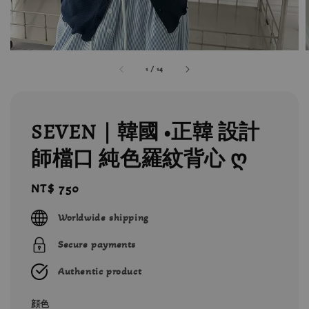
1
/
14
SEVEN｜韓國 •正韓 設計
師檔口 純色羅紋背心 ღ
Regular
NT$ 750
price
Worldwide shipping
Secure payments
Authentic product
顔色