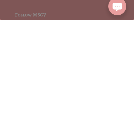
Follow MSCV
We accept
2015┃ MoritaSharonCrystalVintage┃MSCV.× SEVENJewelry&co 版權所有