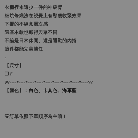
衣櫃裡永遠少一件的神級背
細坑條織法在視覺上有顯瘦收緊效果
下擺的不經意層次感
讓基本款也顯得與眾不同
不論是日常休閒、還是通勤的內搭
這件都能完美勝任
-
【尺寸】
❐ F
୨୧----*----*----*----*----*----*----*----*----୨୧
【顏色】：
白色、卡其色、海軍藍
💡訂單依照下單順序為主唷！