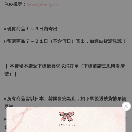
🔍IG搜尋：
Sevenjewelry.co
▹現貨商品１～３日內寄出
▹預購商品７～２１日（不含假日）寄出，如遇缺貨請見諒！
❙ 本賣場不接受下標後要求取消訂單（下標前請三思與看清
楚）❙
▸所有商品皆以日本、韓國售完為止，如下單後遇缺貨情形請
見諒
▸因日本商品貨況和價格是浮動的，若遇到缺貨或者調價我們
會視情況等待下單，若您想要知道即時貨況還請主動聯繫後