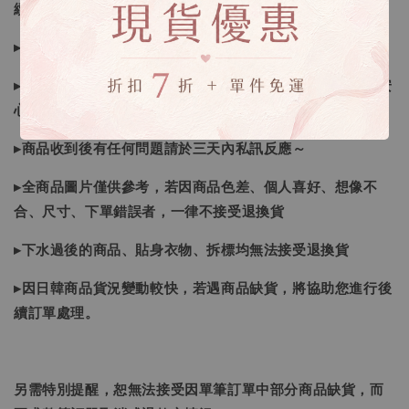
續喔
▸如遇缺斷貨情形會再另行告知，請注意訊息及信箱收件
▸商品皆由日本、韓國門市、官網購入，皆為正品，您可以安
心購買唷！
▸商品收到後有任何問題請於三天內私訊反應～
▸全商品圖片僅供參考，若因商品色差、個人喜好、想像不
合、尺寸、下單錯誤者，一律不接受退換貨
▸下水過後的商品、貼身衣物、拆標均無法接受退換貨
▸因日韓商品貨況變動較快，若遇商品缺貨，將協助您進行後
續訂單處理。
另需特別提醒，恕無法接受因單筆訂單中部分商品缺貨，而