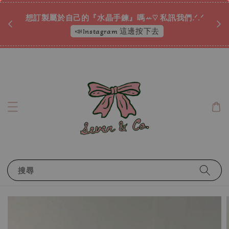
♡ 
唷ꕀ♡
想訂製屬於自己的『水晶手鍊』嗎ꕀ♡ 私訊我們.ᐟ.ᐟ
📣Instagram 這邊按下去
搜尋