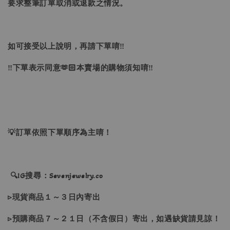
要求整筆訂單取消或退款之情況。
如可接受以上說明，再請下單唷‼
‼下單表示同意🫶🏻本賣場的購物須知唷‼
💡訂單依照下單順序為主唷！
🔍IG搜尋：Sevenjewelry.co
▹現貨商品１～３日內寄出
▹預購商品７～２１日（不含假日）寄出，如遇缺貨請見諒！