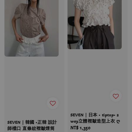
SEVEN｜日本 • tiptop• 2
way立體褶皺造型上衣 ღ
SEVEN｜韓國 •正韓 設計
Regular
NT$ 1,350
師檔口 直條紋褶皺煙筒