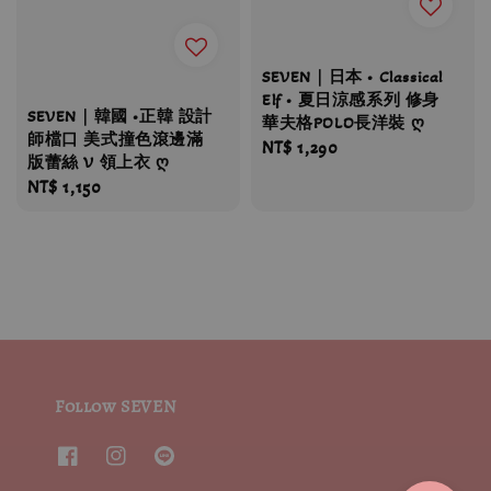
SEVEN｜日本 • Classical
Elf • 夏日涼感系列 修身
SEVEN｜韓國 •正韓 設計
華夫格POLO長洋裝 ღ
師檔口 美式撞色滾邊滿
Regular
NT$ 1,290
版蕾絲 V 領上衣 ღ
price
Regular
NT$ 1,150
price
Follow SEVEN