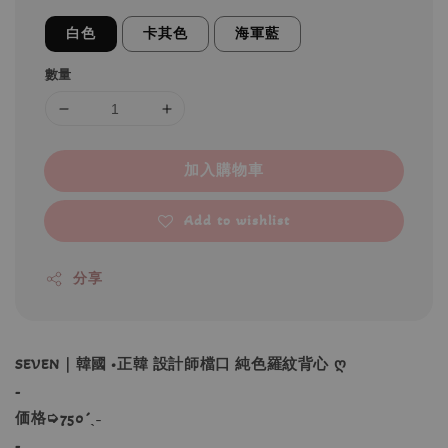
白色
卡其色
海軍藍
數量
加入購物車
Add to wishlist
分享
SEVEN｜韓國 •正韓 設計師檔口 純色羅紋背心 ღ
-
価格➭750´ˎ˗
-