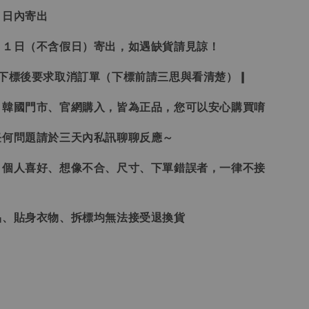
３日內寄出
２１日（不含假日）寄出，如遇缺貨請見諒！
受下標後要求取消訂單（下標前請三思與看清楚）❙
、韓國門市、官網購入，皆為正品，您可以安心購買唷
任何問題請於三天內私訊聊聊反應～
、個人喜好、想像不合、尺寸、下單錯誤者，一律不接
品、貼身衣物、拆標均無法接受退換貨