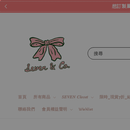
想訂製屬
搜尋
首頁
所有商品
𝑺𝑬𝑽𝑬𝑵 𝑪𝒍𝒐𝒔𝒆𝒕
限時_現貨7折_結
聯絡我們
會員權益聲明
Wishlist