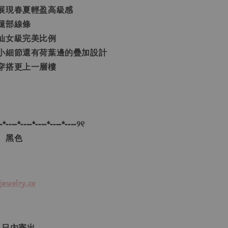
展現春夏輕盈高級感
腿部線條
仙女級完美比例
小細節還有荷葉邊的疊加設計
穿搭更上一層樓
-*----*----*----*----*----୨୧
、黑色
jewelry.co
３日內寄出