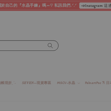
於自己的『水晶手鍊』嗎ꕀ♡ 私訊我們.ᐟ.ᐟ
📣Instagram
帳現折ˎˊ˗
𝑺𝑬𝑽𝑬𝑵--現貨專區
MSCV-水晶
PalnartPoc 