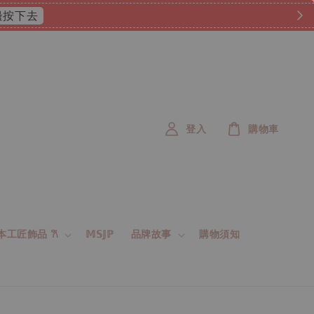
 這邊按下去
登入
購物車
 日本工匠飾品 𐙚
𝕄𝕊𝕁ℙ
品牌故事
購物須知