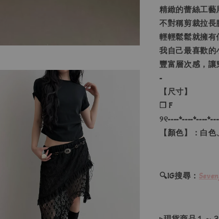
精緻的蕾絲工藝
不對稱剪裁拉長
輕輕鬆鬆就擁有
我自己最喜歡的
豐富層次感，讓
-
【尺寸】
❐ F
୨୧----*----*----*---
【顏色】：白色
🔍IG搜尋：
Seven
▹現貨商品１～