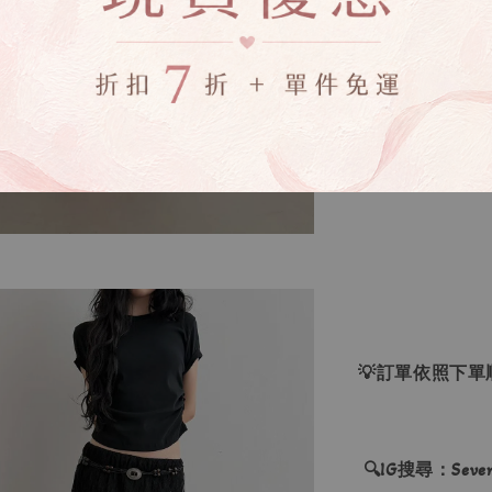
▸商品收到後有
▸全商品圖片僅
下單錯誤者，一
▸下水過後的商
‼下單表示同意
💡訂單依照下
🔍IG搜尋：Sevenj