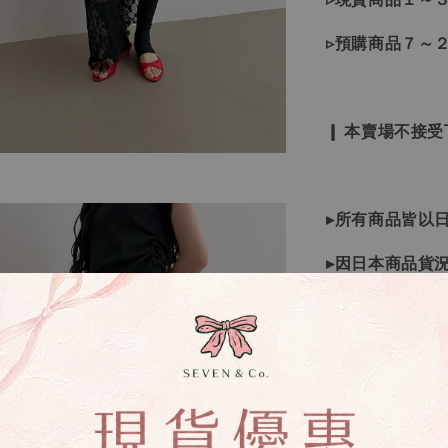
▹預購商品７～
❙ 本賣場不接
▸所有商品皆以
▸因日本商品貨
等待下單，若您
▸如遇缺斷貨情
▸商品皆由日本
唷！