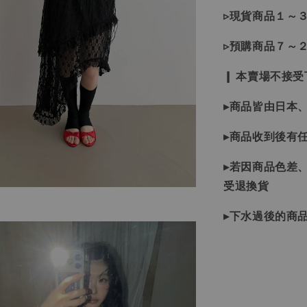
▹現貨商品１～
▹預購商品７～
❙ 本賣場不接
▸商品皆由日本
▸商品收到後有
▸若因商品色差
受退換貨
▸下水過後的商