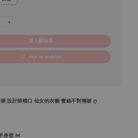
加入購物車
Add to wishlist
•正韓 設計師檔口 仙女的衣櫥 蕾絲不對稱裙 ღ
半身裙 ⋈