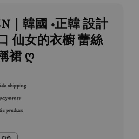
EN｜韓國 •正韓 設計
口 仙女的衣櫥 蕾絲
稱裙 ღ
ide shipping
 payments
ic product
白色