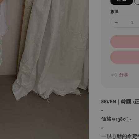
數量
分享
SEVEN｜韓國 
-
価格➭1380´ˎ˗
-
一眼心動的命定