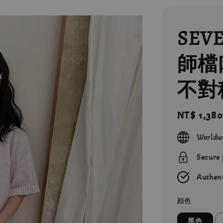
SEV
師檔
不對
Regular
NT$ 1,380
price
Worldw
Secure
Authent
顔色
黑色