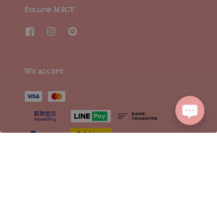
Follow MSCV
We accept
2015┃ MoritaSharonCrystalVintage┃MSCV.× SEVENJewelry&co 版權所有
服務條款 | TERMS OF SERVICE
隱私權聲明 | PRIVACY POLICY
|