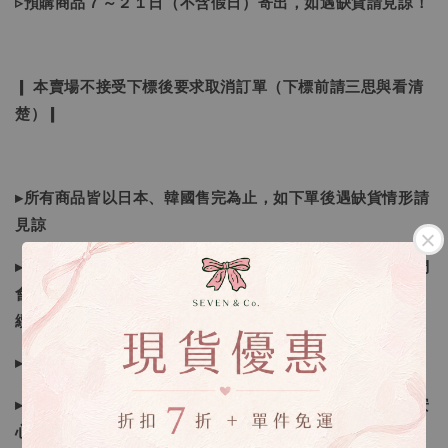
▹預購商品７～２１日（不含假日）寄出，如遇缺貨請見諒！
❙ 本賣場不接受下標後要求取消訂單（下標前請三思與看清
楚）❙
▸所有商品皆以日本、韓國售完為止，如下單後遇缺貨情形請
見諒
▸因日本商品貨況和價格是浮動的，若遇到缺貨或者調價我們
會視情況等待下單，若您想要知道即時貨況還請主動聯繫後
續喔
▸如遇缺斷貨情形會再另行告知，請注意訊息及信箱收件
▸商品皆由日本、韓國門市、官網購入，皆為正品，您可以安
心購買唷！