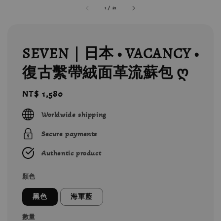
1
/
21
SEVEN｜日本 • VACANCY •
復古繫帶絨面革流蘇包 ღ
Regular
NT$ 1,580
price
Worldwide shipping
Secure payments
Authentic product
顏色
黑色
海軍藍
數量