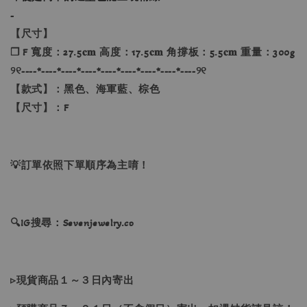
-
【尺寸】
❐ F 寬度：27.5𝐜𝐦 高度：17.5𝐜𝐦 角撐板：5.5𝐜𝐦 重量：300g
୨୧----*----*----*----*----*----*----*----*----୨୧
【款式】：黑色、海軍藍、棕色
【尺寸】：F
💡訂單依照下單順序為主唷！
🔍IG搜尋：Sevenjewelry.co
▹現貨商品１～３日內寄出