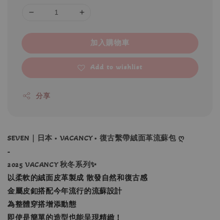
加入購物車
Add to wishlist
分享
SEVEN｜日本 • VACANCY • 復古繫帶絨面革流蘇包 ღ
-
2025 VACANCY 秋冬系列
✨
以柔軟的絨面皮革製成 散發自然和復古感
金屬皮釦搭配今年流行的流蘇設計
為整體穿搭增添動態
即使是簡單的造型也能呈現精緻！