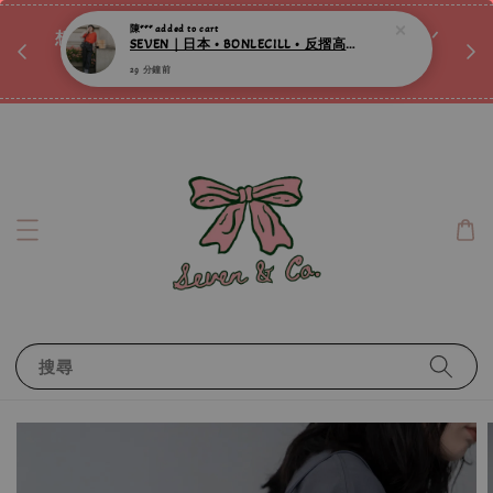
♡ 
29 分鐘前
唷ꕀ♡
想訂製屬於自己的『水晶手鍊』嗎ꕀ♡ 私訊我們.ᐟ.ᐟ
📣Instagram 這邊按下去
搜尋