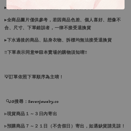
▸商品收到後有任何問題請於三天內私訊反應～
▸全商品圖片僅供參考，若因商品色差、個人喜好、想像不
合、尺寸、下單錯誤者，一律不接受退換貨
▸下水過後的商品、貼身衣物、拆標均無法接受退換貨
‼下單表示同意🫶🏻本賣場的購物須知唷‼
💡訂單依照下單順序為主唷！
🔍IG搜尋：Sevenjewelry.co
▹現貨商品１～３日內寄出
▹預購商品７～２１日（不含假日）寄出，如遇缺貨請見諒！