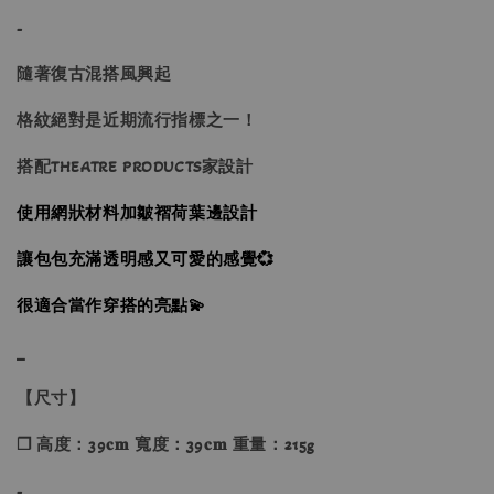
-
隨著復古混搭風興起
格紋絕對是近期流行指標之一！
搭配THEATRE PRODUCTS家設計
使用網狀材料加皺褶荷葉邊設計
讓包包充滿透明感又可愛的感覺💞
很適合當作穿搭的亮點💫
_
【尺寸】
❐ 高度：39𝐜𝐦 寬度：39𝐜𝐦 重量：215g
-