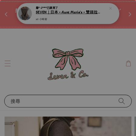
♡ 
唷ꕀ♡
想訂製屬於自己的『水晶手鍊』嗎ꕀ♡ 私訊我們.ᐟ.ᐟ
📣Instagram 這邊按下去
搜尋