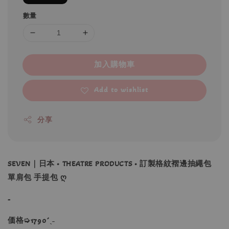
數量
加入購物車
Add to wishlist
分享
SEVEN｜日本 • THEATRE PRODUCTS • 訂製格紋褶邊抽繩包
單肩包 手提包 ღ
-
価格➭1790´ˎ˗