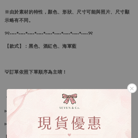
※
由於素材的特性，顏色、形狀、尺寸可能與照片、尺寸顯
示略有不同。
୨୧----*----*----*----*----*----*----*----*----୨୧
【款式】：黑色、酒紅色、海軍藍
💡訂單依照下單順序為主唷！
🔍IG搜尋：Sevenjewelry.co
▹現貨商品１～３日內寄出
▹預購商品７～２１日（不含假日）寄出，如遇缺貨請見諒！
❙ 本賣場不接受下標後要求取消訂單（下標前請三思與看清