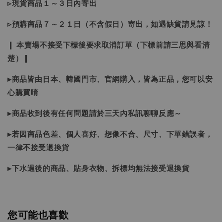
▹現貨商品１～３日內寄出
▹預購商品７～２１日（不含假日）寄出，如遇缺貨請見諒！
❙ 本賣場不接受下標後要求取消訂單（下標前請三思與看清
楚）❙
▸商品皆由日本、韓國門市、官網購入，皆為正品，您可以安
心購買唷
▸商品收到後有任何問題請於三天內私訊聊聊反應～
▸若因商品色差、個人喜好、想像不合、尺寸、下單錯誤者，
一律不接受退換貨
▸下水過後的商品、貼身衣物、拆標均無法接受退換貨
您可能也喜歡