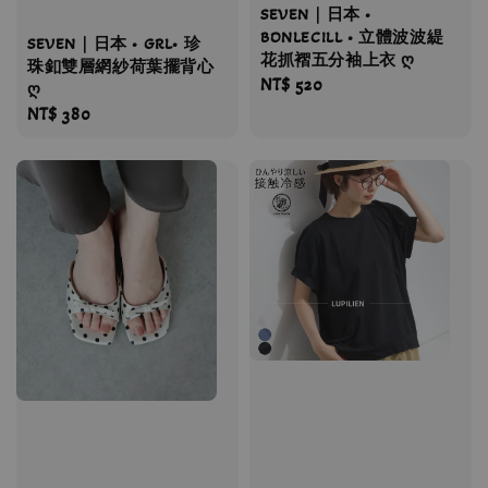
SEVEN｜日本 •
BONLECILL • 立體波波緹
SEVEN｜日本 • GRL• 珍
花抓褶五分袖上衣 ღ
珠釦雙層網紗荷葉擺背心
Regular
NT$ 520
ღ
price
Regular
NT$ 380
price