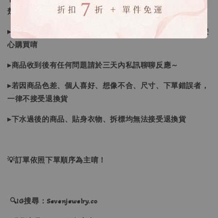
楚）❙
▸商品皆由日本、韓國門市、官網購入，皆為正品，您可以安
心購買唷
▸商品收到後有任何問題請於三天內私訊聊聊反應～
▸若因商品色差、個人喜好、想像不合、尺寸、下單錯誤者，
一律不接受退換貨
▸下水過後的商品、貼身衣物、拆標均無法接受退換貨
💡訂單依照下單順序為主唷！
🔍IG搜尋：Sevenjewelry.co