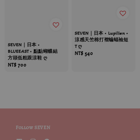
SEVEN｜日本 • Lupilien •
涼感天竺棉打褶蝙蝠袖短
SEVEN｜日本 •
T ღ
BLUEEAST • 點點蝴蝶結
Regular
NT$ 540
方頭低粗跟涼鞋 ღ
price
Regular
NT$ 700
price
Follow SEVEN