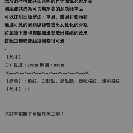
光滑的布料使其在炎熱的日子裡也易於穿著
圖案使其成為可長期穿著的多功能單品
可以採用三種穿法：單肩、露肩和套頭衫
適度可見的肩頸線條營造出女性化的外觀
荷葉邊下擺和褶皺側邊營造出纖細的效果
搭配短褲或蕾絲短裙都很可愛！
-
【尺寸】
❐ F 長度：40𝐜𝐦 胸圍：82𝐜𝐦
୨୧----*----*----*----*----*----*----*----*----୨୧
【顏色】：豹紋、白點點、黑點點、深藍格紋、淺藍格紋
【尺寸】：F
💡訂單依照下單順序為主唷！