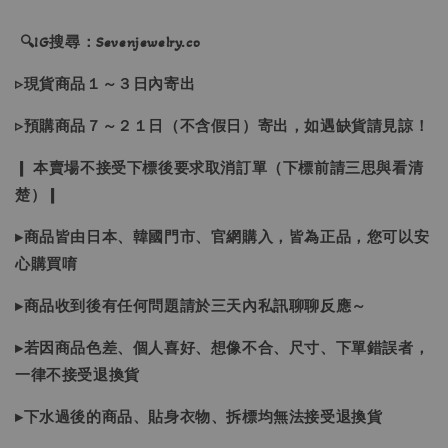
🔍IG搜尋：Sevenjewelry.co
▹現貨商品１～３日內寄出
▹預購商品７～２１日（不含假日）寄出，如遇缺貨請見諒！
❙ 本賣場不接受下標後要求取消訂單（下標前請三思與看清
楚）❙
▸商品皆由日本、韓國門市、官網購入，皆為正品，您可以安
心購買唷
▸商品收到後有任何問題請於三天內私訊聊聊反應～
▸若因商品色差、個人喜好、想像不合、尺寸、下單錯誤者，
一律不接受退換貨
▸下水過後的商品、貼身衣物、拆標均無法接受退換貨