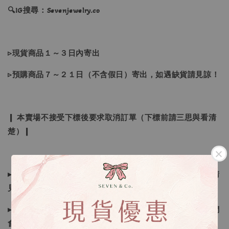
🔍IG搜尋：Sevenjewelry.co
▹現貨商品１～３日內寄出
▹預購商品７～２１日（不含假日）寄出，如遇缺貨請見諒！
❙ 本賣場不接受下標後要求取消訂單（下標前請三思與看清
楚）❙
▸所有商品皆以日本、韓國售完為止，如下單後遇缺貨情形請
見諒
▸因日本商品貨況和價格是浮動的，若遇到缺貨或者調價我們
會視情況等待下單，若您想要知道即時貨況還請主動聯繫後