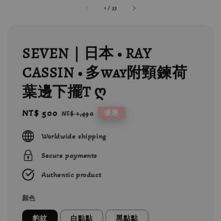
1
/
33
SEVEN｜日本 • RAY
CASSIN • 多way附頸鍊荷
葉邊下擺T ღ
Sale
NT$ 500
Regular
優惠
NT$ 1,490
price
price
Worldwide shipping
Secure payments
Authentic product
顏色
豹紋
白點點
黑點點