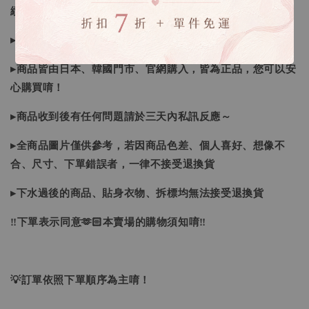
續喔
▸如遇缺斷貨情形會再另行告知，請注意訊息及信箱收件
▸商品皆由日本、韓國門市、官網購入，皆為正品，您可以安
心購買唷！
▸商品收到後有任何問題請於三天內私訊反應～
▸全商品圖片僅供參考，若因商品色差、個人喜好、想像不
合、尺寸、下單錯誤者，一律不接受退換貨
▸下水過後的商品、貼身衣物、拆標均無法接受退換貨
‼下單表示同意🫶🏻本賣場的購物須知唷‼
💡訂單依照下單順序為主唷！