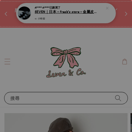
11 小時前
♡ 
唷ꕀ♡
想訂製屬於自己的『水晶手鍊』嗎ꕀ♡ 私訊我們.ᐟ.ᐟ
📣Instagram 這邊按下去
搜尋