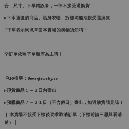
合、尺寸、下單錯誤者，一律不接受退換貨
▸下水過後的商品、貼身衣物、拆標均無法接受退換貨
‼下單表示同意🫶🏻本賣場的購物須知唷‼
💡訂單依照下單順序為主唷！
🔍IG搜尋：Sevenjewelry.co
▹現貨商品１～３日內寄出
▹預購商品７～２１日（不含假日）寄出，如遇缺貨請見諒！
❙ 本賣場不接受下標後要求取消訂單（下標前請三思與看清
楚）❙