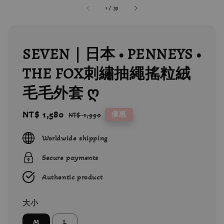
1
/
39
SEVEN｜日本 • PENNEYS •
THE FOX刺繡抽繩搖粒絨
毛毛外套 ღ
Sale
NT$ 1,580
Regular
優惠
NT$ 1,990
price
price
Worldwide shipping
Secure payments
Authentic product
大小
M
L