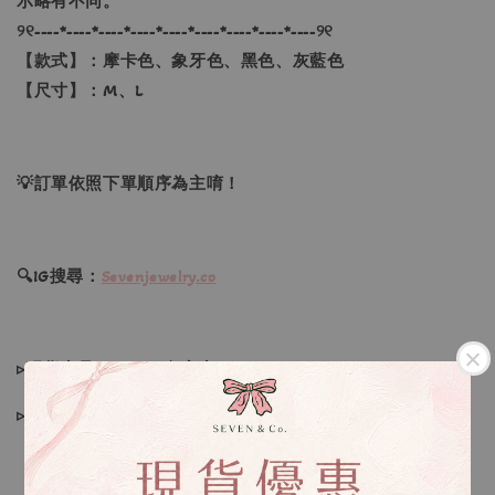
示略有不同。
୨୧----*----*----*----*----*----*----*----*----୨୧
【款式】：摩卡色、象牙色、黑色、灰藍色
【尺寸】：M、L
💡訂單依照下單順序為主唷！
🔍IG搜尋：
Sevenjewelry.co
▹現貨商品１～３日內寄出
▹預購商品７～２１日（不含假日）寄出，如遇缺貨請見諒！