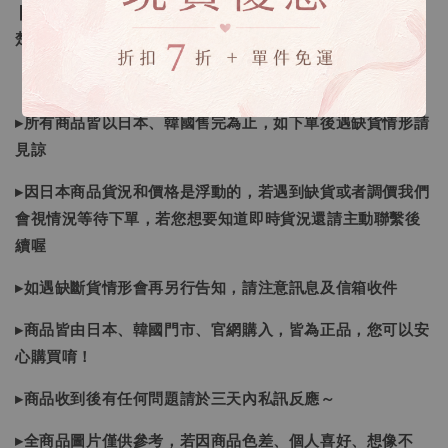
❙ 本賣場不接受下標後要求取消訂單（下標前請三思與看清
楚）❙
▸所有商品皆以日本、韓國售完為止，如下單後遇缺貨情形請
見諒
▸因日本商品貨況和價格是浮動的，若遇到缺貨或者調價我們
會視情況等待下單，若您想要知道即時貨況還請主動聯繫後
續喔
▸如遇缺斷貨情形會再另行告知，請注意訊息及信箱收件
▸商品皆由日本、韓國門市、官網購入，皆為正品，您可以安
心購買唷！
▸商品收到後有任何問題請於三天內私訊反應～
▸全商品圖片僅供參考，若因商品色差、個人喜好、想像不