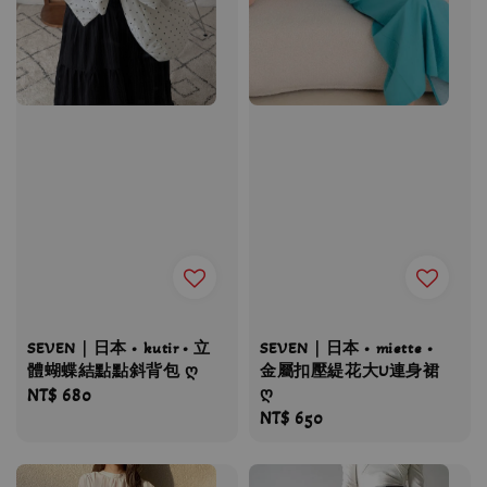
SEVEN｜日本 • kutir • 立
SEVEN｜日本 • miette •
體蝴蝶結點點斜背包 ღ
金屬扣壓緹花大U連身裙
ღ
Regular
NT$ 680
Regular
NT$ 650
price
price