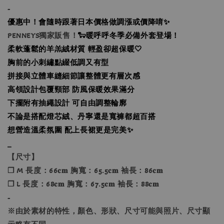
-
優惠中！會隨時跟著日本價格做調漲或價降唷✨
PENNEYS獨家販售！
🐑暖呼呼冬季必備外套登場！
柔軟蓬鬆的羊羔絨材質 輕盈卻超保暖🤍
胸前的小刺繡點綴低調又有型
拼接與立體車縫細節讓整體更有層次感
高領設計包覆頸部 防風保暖效果滿分
下擺附有抽繩設計 可自由調整輪廓
不論是搭配燈芯絨、丹寧還是寬褲都超百搭
想營造溫柔氛圍 配上長裙更是完美✨
_
【尺寸】
❐ M 長度：66𝐜𝐦 胸寬：65.5𝐜𝐦 袖長：86𝐜𝐦
❐ L 長度：68𝐜𝐦 胸寬：67.5𝐜𝐦 袖長：88𝐜𝐦
-
※由於素材的特性，顏色、形狀、尺寸可能與照片、尺寸顯