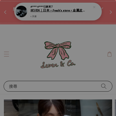
♡ 
A***** A*****
已購買了
唷ꕀ♡
想訂製屬於自己的『水晶手鍊』嗎ꕀ♡ 私訊我們.ᐟ.ᐟ
SEVEN｜日本 • freak’s store • 金屬皮帶釦厚底拖鞋 ღ
📣Instagram 這邊按下去
1 天前
搜尋