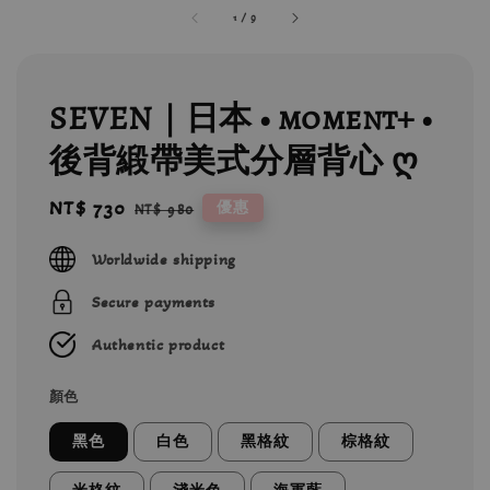
1
/
9
SEVEN｜日本 • moment+ •
後背緞帶美式分層背心 ღ
Sale
NT$ 730
Regular
優惠
NT$ 980
price
price
Worldwide shipping
Secure payments
Authentic product
顏色
黑色
白色
黑格紋
棕格紋