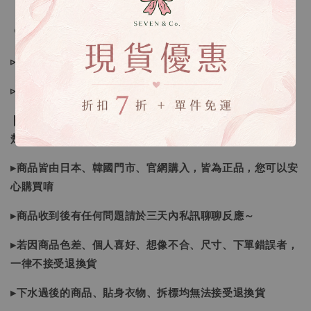
🔍IG搜尋：Sevenjewelry.co
▹現貨商品１～３日內寄出
▹預購商品７～２１日（不含假日）寄出，如遇缺貨請見諒！
❙ 本賣場不接受下標後要求取消訂單（下標前請三思與看清
楚）❙
▸商品皆由日本、韓國門市、官網購入，皆為正品，您可以安
心購買唷
▸商品收到後有任何問題請於三天內私訊聊聊反應～
▸若因商品色差、個人喜好、想像不合、尺寸、下單錯誤者，
一律不接受退換貨
▸下水過後的商品、貼身衣物、拆標均無法接受退換貨