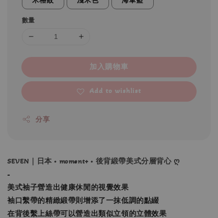
米格紋
淺米色
海軍藍
數量
加入購物車
Add to wishlist
分享
SEVEN｜日本 • moment+ • 後背緞帶美式分層背心 ღ
-
美式袖子營造出健康休閒的視覺效果
袖口繫帶的精緻緞帶則增添了一抹低調的點綴
在背後繫上絲帶可以營造出類似立領的立體效果