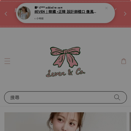
♡ 
馨* C****
added to cart
唷ꕀ♡
想訂製屬於自己的『水晶手鍊』嗎ꕀ♡ 私訊我們.ᐟ.ᐟ
SEVEN｜韓國 •正韓 設計師檔口 微風晨曦天藍蕾絲滾邊純棉連身睡裙 ღ
📣Instagram 這邊按下去
1 小時前
搜尋