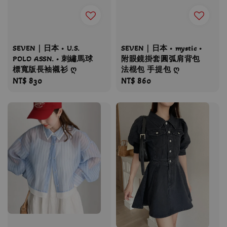
SEVEN｜日本 • U.S.
SEVEN｜日本 • mystic •
POLO ASSN. • 刺繡馬球
附眼鏡掛套圓弧肩背包
標寬版長袖襯衫 ღ
法棍包 手提包 ღ
Regular
NT$ 830
Regular
NT$ 860
price
price