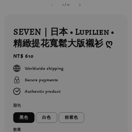
1
/
11
SEVEN｜日本 • Lupilien •
精緻提花寬鬆大版襯衫 ღ
Regular
NT$ 610
price
Worldwide shipping
Secure payments
Authentic product
顏色
黑色
白色
粉紫色
數量