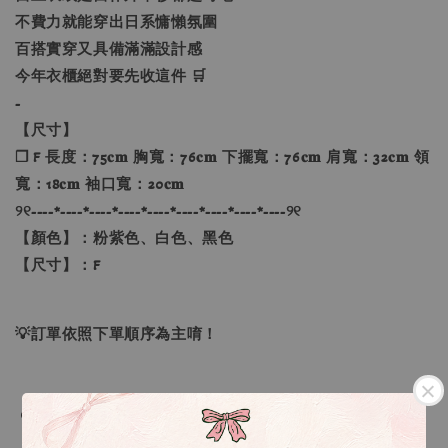
不費力就能穿出日系慵懶氛圍
百搭實穿又具備滿滿設計感
今年衣櫃絕對要先收這件 🛒
-
【尺寸】
❐ F 長度：75𝐜𝐦 胸寬：76𝐜𝐦 下擺寬：76𝐜𝐦 肩寬：32𝐜𝐦 領
寬：18𝐜𝐦 袖口寬：20𝐜𝐦
୨୧----*----*----*----*----*----*----*----*----୨୧
【顏色】：粉紫色、白色、黑色
【尺寸】：F
💡訂單依照下單順序為主唷！
🔍IG搜尋：Sevenjewelry.co