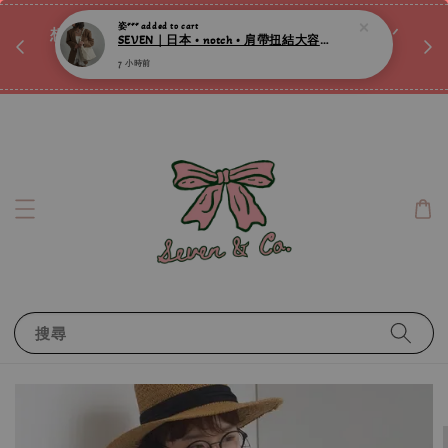
SEVEN｜日本 • notch • 肩帶扭結大容量微光澤肩背包 ღ
♡ 
唷ꕀ♡
想訂製屬於自己的『水晶手鍊』嗎ꕀ♡ 私訊我們.ᐟ.ᐟ
7 小時前
📣Instagram 這邊按下去
搜尋