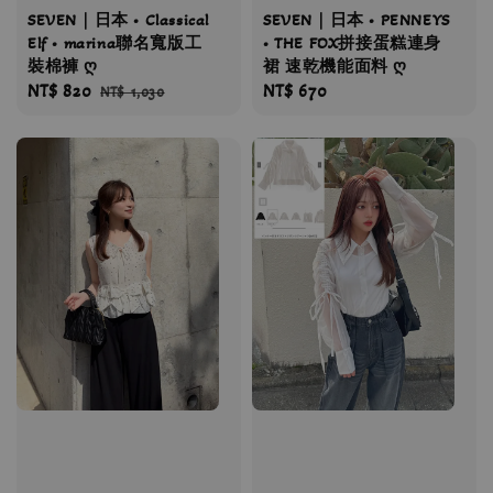
SEVEN｜日本 • Classical
SEVEN｜日本 • PENNEYS
Elf • marina聯名寬版工
• THE FOX拼接蛋糕連身
裝棉褲 ღ
裙 速乾機能面料 ღ
Sale
NT$ 820
Regular
Regular
NT$ 670
NT$ 1,030
price
price
price