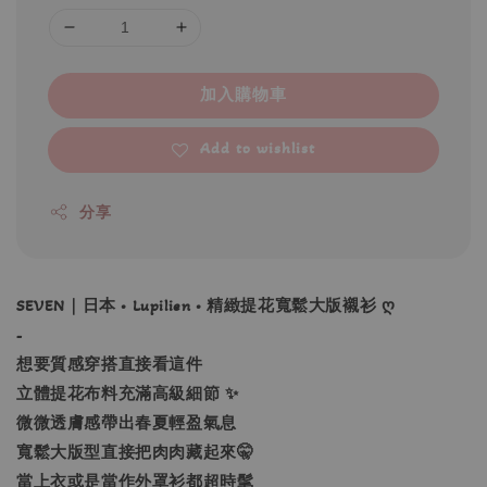
加入購物車
Add to wishlist
分享
SEVEN｜日本 • Lupilien • 精緻提花寬鬆大版襯衫 ღ
-
想要質感穿搭直接看這件
立體提花布料充滿高級細節 ✨
微微透膚感帶出春夏輕盈氣息
寬鬆大版型直接把肉肉藏起來🤫
當上衣或是當作外罩衫都超時髦