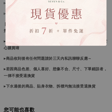
▹現貨商品１～３日內寄出
▹預購商品７～２１日（不含假日）寄出，如遇缺貨請見諒！
❙ 本賣場不接受下標後要求取消訂單（下標前請三思與看清
楚）❙
▸商品皆由日本、韓國門市、官網購入，皆為正品，您可以安
心購買唷
▸商品收到後有任何問題請於三天內私訊聊聊反應～
▸若因商品色差、個人喜好、想像不合、尺寸、下單錯誤者，
一律不接受退換貨
▸下水過後的商品、貼身衣物、拆標均無法接受退換貨
您可能也喜歡