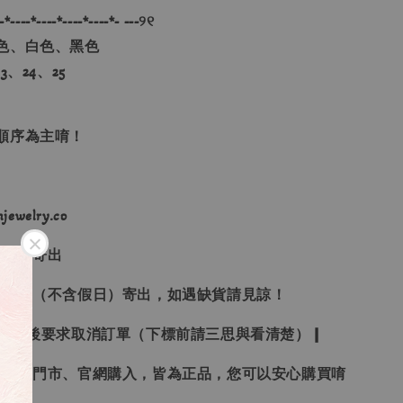
-*----*----*----*----*- ---୨୧
色、白色、黑色
、24、25
單順序為主唷！
ewelry.co
３日內寄出
２１日（不含假日）寄出，如遇缺貨請見諒！
受下標後要求取消訂單（下標前請三思與看清楚）❙
、韓國門市、官網購入，皆為正品，您可以安心購買唷