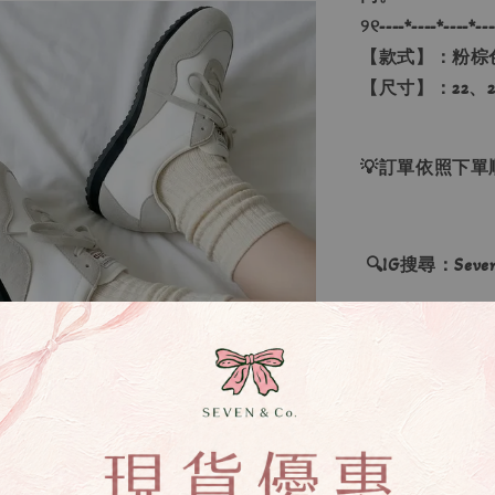
୨୧----*----*----*---
【款式】：粉棕
【尺寸】：22、23
💡訂單依照下
🔍IG搜尋：Sevenj
▹現貨商品１～
▹預購商品７～
❙ 本賣場不接
▸商品皆由日本