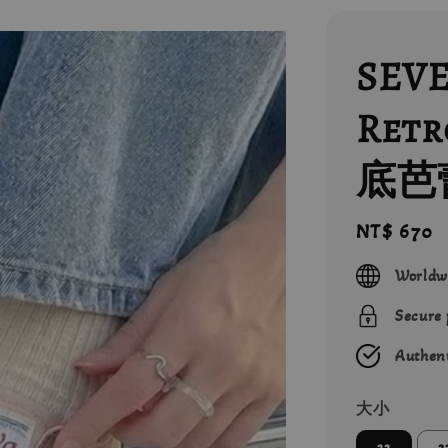
SEVE
Ret
底芭
Regular
NT$ 670
price
Worldw
Secure
Authent
大小
22
2