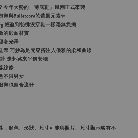
？今年大勢的「薄底鞋」風潮正式來襲
與Balletcore芭蕾風元素✨
0g 輕盈到彷彿沒穿鞋一樣毫無負擔
緻的緞面材質
輕奢光澤
鞋帶 巧妙為足元穿搭注入優雅的柔和曲線
底設計 走起路來平穩安穩
落線條
色不限男女
侶鞋也超合適👫
性，顏色、形狀、尺寸可能與照片、尺寸顯示略有不