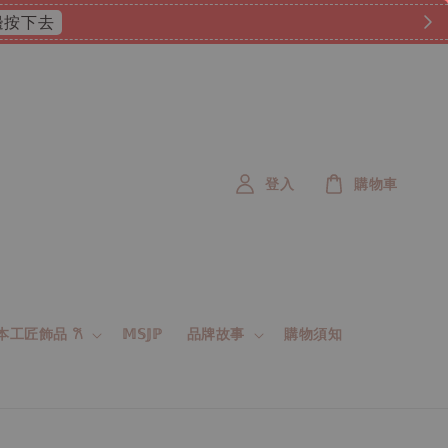
 這邊按下去
登入
購物車
 日本工匠飾品 𐙚
𝕄𝕊𝕁ℙ
品牌故事
購物須知