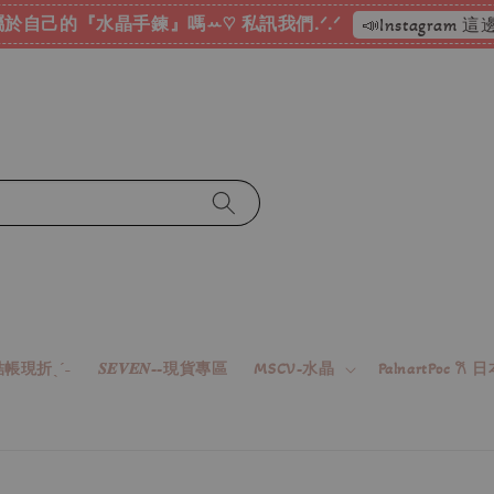
於自己的『水晶手鍊』嗎ꕀ♡ 私訊我們.ᐟ.ᐟ
📣Instagram
帳現折ˎˊ˗
𝑺𝑬𝑽𝑬𝑵--現貨專區
MSCV-水晶
PalnartPoc 