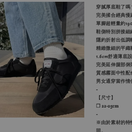
穿膩厚底鞋了嗎
完美揉合經典慢跑鞋
單腳超輕量約19
鞋側特別拼接細
隱約折射出低調
精緻微細的平織
1.6cm舒適薄
完美延伸腿部俐
質感霧面中性配
男女通穿當作情
-
【尺寸】
❐ 22-25𝐜𝐦
-
※由於素材的特
同。