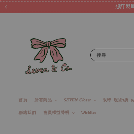
想訂製屬
搜尋
首頁
所有商品
𝑺𝑬𝑽𝑬𝑵 𝑪𝒍𝒐𝒔𝒆𝒕
限時_現貨7折_結
聯絡我們
會員權益聲明
Wishlist