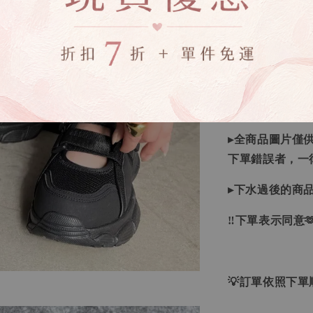
▸如遇缺斷貨情
▸商品皆由日本
唷！
▸商品收到後有
▸全商品圖片僅
下單錯誤者，一
▸下水過後的商
‼下單表示同意
💡訂單依照下