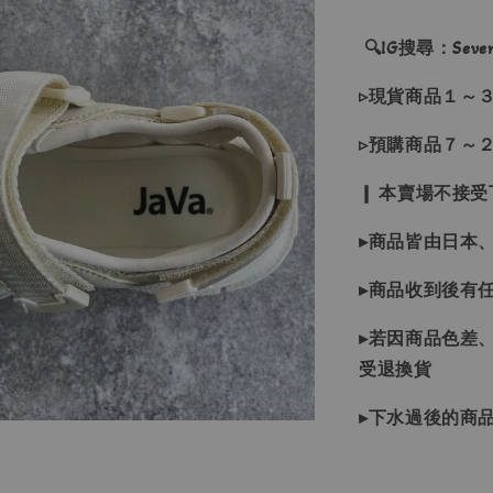
🔍IG搜尋：Sevenj
▹現貨商品１～
▹預購商品７～
❙ 本賣場不接
▸商品皆由日本
▸商品收到後有
▸若因商品色差
受退換貨
▸下水過後的商