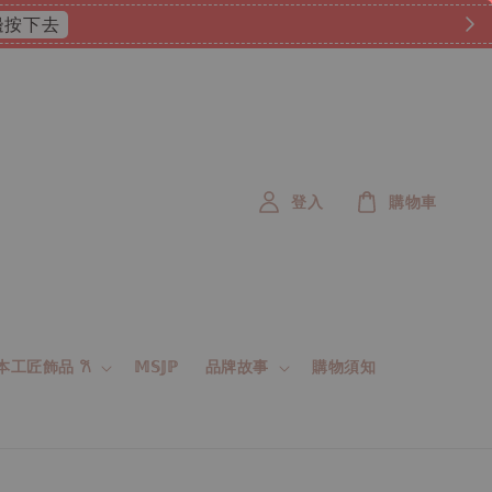
 這邊按下去
登入
購物車
 日本工匠飾品 𐙚
𝕄𝕊𝕁ℙ
品牌故事
購物須知