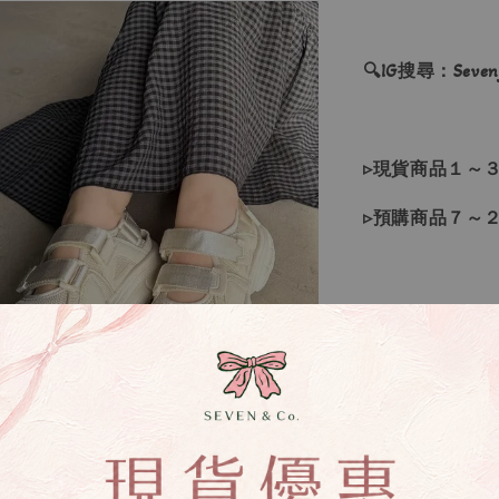
🔍IG搜尋：Sevenj
▹現貨商品１～
▹預購商品７～
❙ 本賣場不接
▸所有商品皆以
▸因日本商品貨
等待下單，若您