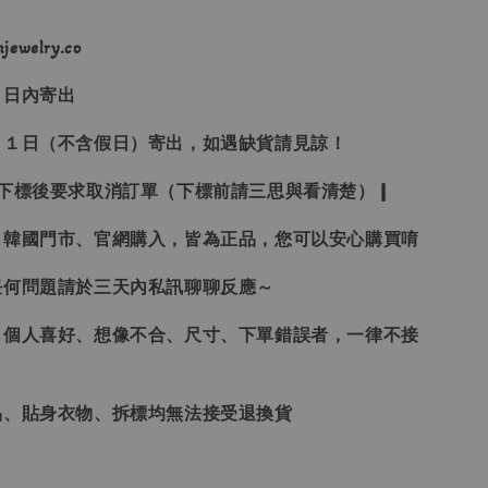
ewelry.co
３日內寄出
２１日（不含假日）寄出，如遇缺貨請見諒！
受下標後要求取消訂單（下標前請三思與看清楚）❙
、韓國門市、官網購入，皆為正品，您可以安心購買唷
任何問題請於三天內私訊聊聊反應～
、個人喜好、想像不合、尺寸、下單錯誤者，一律不接
品、貼身衣物、拆標均無法接受退換貨