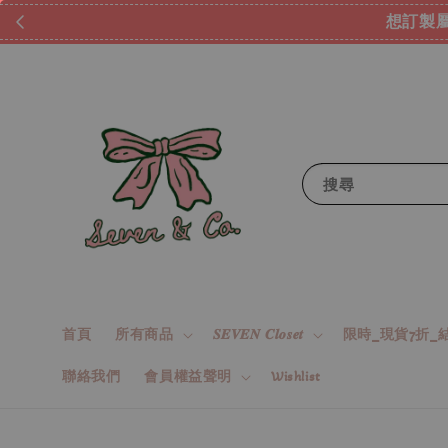
想訂製屬
搜尋
首頁
所有商品
𝑺𝑬𝑽𝑬𝑵 𝑪𝒍𝒐𝒔𝒆𝒕
限時_現貨7折_結
聯絡我們
會員權益聲明
Wishlist