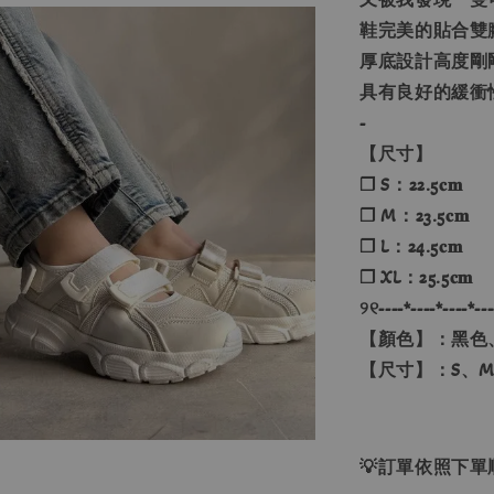
鞋完美的貼合雙
厚底設計高度剛
具有良好的緩衝
-
【尺寸】
❐ S：22.5𝐜𝐦
❐ M：23.5𝐜𝐦
❐ L：24.5𝐜𝐦
❐ XL：25.5𝐜𝐦
୨୧----*----*----*---
【顏色】：黑色
【尺寸】：S、M
💡訂單依照下