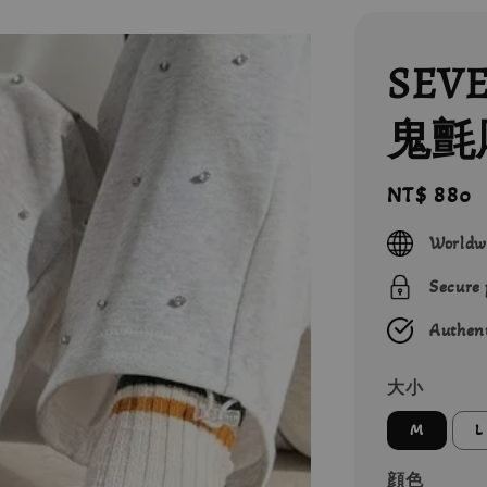
SEVE
鬼氈
Regular
NT$ 880
price
Worldw
Secure
Authent
大小
M
L
顔色