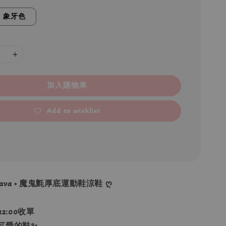
象牙色
加入購物車
Add to wishlist
 Java • 魔鬼氈厚底運動鞋涼鞋 ღ
22:00收單
可愛的鞋✨