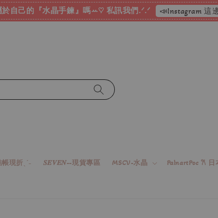
於自己的『水晶手鍊』嗎ꕀ♡ 私訊我們.ᐟ.ᐟ
📣Instagram
帳現折ˎˊ˗
𝑺𝑬𝑽𝑬𝑵--現貨專區
MSCV-水晶
PalnartPoc 