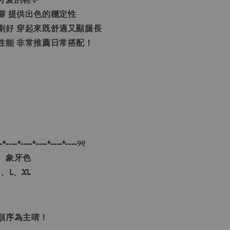
腳 提供出色的穩定性
剛好 穿起來既舒適又顯腿長
性能 非常推薦日常搭配！
-*----*----*----*----*----୨୧
、象牙色
、L、XL
單順序為主唷！