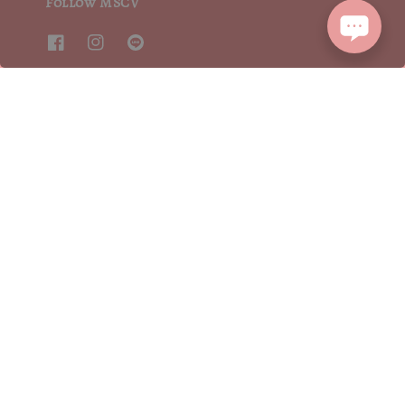
Follow MSCV
We accept
2015┃ MoritaSharonCrystalVintage┃MSCV.× SEVENJewelry&co 版權所有
服務條款 | TERMS OF SERVICE
隱私權聲明 | PRIVACY POLICY
|
退換貨方式流程 | RETURN POLICY
|