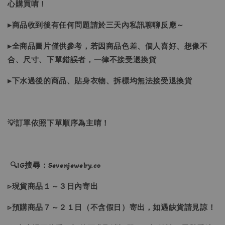
心購買唷！
▸商品收到後有任何問題請於三天內私訊聊聊反應～
▸全商品圖片僅供參考，若因商品色差、個人喜好、想像不
合、尺寸、下單錯誤者，一律不接受退換貨
▸下水過後的商品、貼身衣物、拆標均無法接受退換貨
💡訂單依照下單順序為主唷！
🔍IG搜尋：Sevenjewelry.co
▹現貨商品１～３日內寄出
▹預購商品７～２１日（不含假日）寄出，如遇缺貨請見諒！