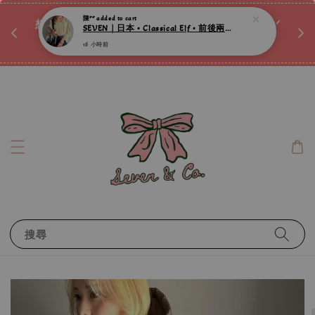
♡ 
唷ꕀ♡
想訂製屬於自己的『水晶手鍊』嗎ꕀ♡ 私訊我們.ᐟ.ᐟ
📣Instagram 這邊按下去
搜尋