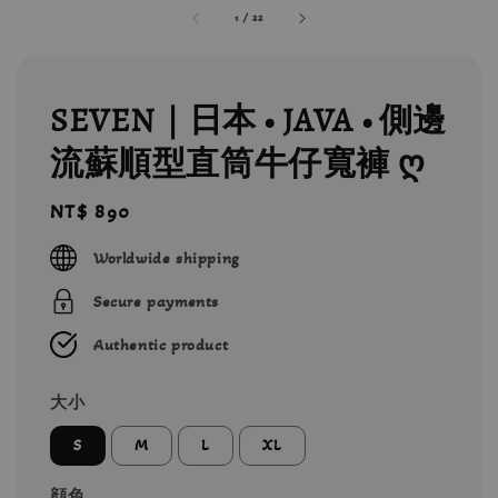
1
/
22
SEVEN｜日本 • JAVA • 側邊
流蘇順型直筒牛仔寬褲 ღ
Regular
NT$ 890
price
Worldwide shipping
Secure payments
Authentic product
大小
S
M
L
XL
顔色