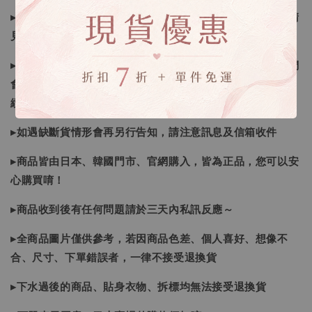
▸所有商品皆以日本、韓國售完為止，如下單後遇缺貨情形請
見諒
▸因日本商品貨況和價格是浮動的，若遇到缺貨或者調價我們
會視情況等待下單，若您想要知道即時貨況還請主動聯繫後
續喔
▸如遇缺斷貨情形會再另行告知，請注意訊息及信箱收件
▸商品皆由日本、韓國門市、官網購入，皆為正品，您可以安
心購買唷！
▸商品收到後有任何問題請於三天內私訊反應～
▸全商品圖片僅供參考，若因商品色差、個人喜好、想像不
合、尺寸、下單錯誤者，一律不接受退換貨
▸下水過後的商品、貼身衣物、拆標均無法接受退換貨