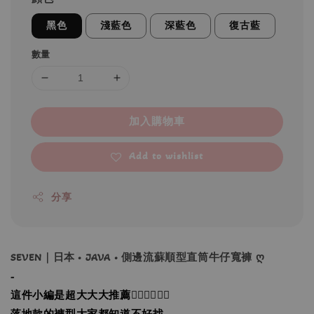
黑色
淺藍色
深藍色
復古藍
數量
加入購物車
Add to wishlist
分享
SEVEN｜日本 • JAVA • 側邊流蘇順型直筒牛仔寬褲 ღ
-
這件小編是超大大大推薦👍🏻👍🏻👍🏻
落地款的褲型大家都知道不好找