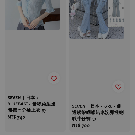
SEVEN｜日本 •
BLUEEAST • 蕾絲荷葉邊
SEVEN｜日本 • GRL • 側
開襟七分袖上衣 ღ
邊綁帶蝴蝶結水洗彈性喇
Regular
NT$ 740
叭牛仔褲 ღ
price
Regular
NT$ 700
price