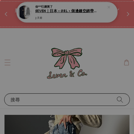
♡ 
唷ꕀ♡
想訂製屬於自己的『水晶手鍊』嗎ꕀ♡ 私訊我們.ᐟ.ᐟ
📣Instagram 這邊按下去
搜尋