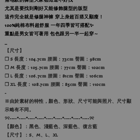
尤其是要找到剛好又能修飾腿型的版型
這件完全就是修腿神褲 穿上身超百搭又顯瘦！
100%純棉布料超舒服 一年四季皆可搭配✨
重點是男女皆可著用 包色跟另一半一起穿～
_
【尺寸】
❐ S 長度：104.7
𝐜𝐦 腰圍
：73
𝐜𝐦 臀圍
：98
𝐜𝐦
❐ M 長度：105.7
𝐜𝐦 腰圍
：77
𝐜𝐦 臀圍
：102
𝐜𝐦
❐ L 長度：106.7
𝐜𝐦 腰圍
：81
𝐜𝐦 臀圍
：106
𝐜𝐦
❐ XL 長度：108.7
𝐜𝐦 腰圍
：85
𝐜𝐦 臀圍
：110
𝐜𝐦
-
※
由於素材的特性，顏色、形狀、尺寸可能與照片、尺寸顯
示略有不同。
୨୧----*----*----*----*----*----*----*----*----୨୧
【顏色】：黑色、淺藍色、深藍色、復古藍
【尺寸】：S、M、L、XL