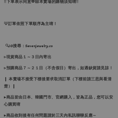
‼下單表示同意🫶🏻本賣場的購物須知唷‼
💡訂單依照下單順序為主唷！
🔍IG搜尋：Sevenjewelry.co
▹現貨商品１～３日內寄出
▹預購商品７～２１日（不含假日）寄出，如遇缺貨請見諒！
❙ 本賣場不接受下標後要求取消訂單（下標前請三思與看清
楚）❙
▸商品皆由日本、韓國門市、官網購入，皆為正品，您可以安
心購買唷
▸商品收到後有任何問題請於三天內私訊聊聊反應～