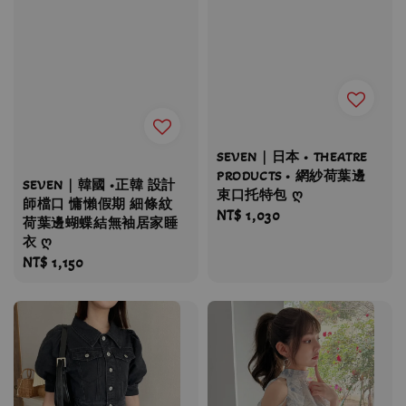
SEVEN｜日本 • THEATRE
PRODUCTS • 網紗荷葉邊
SEVEN｜韓國 •正韓 設計
束口托特包 ღ
師檔口 慵懶假期 細條紋
Regular
NT$ 1,030
荷葉邊蝴蝶結無袖居家睡
price
衣 ღ
Regular
NT$ 1,150
price