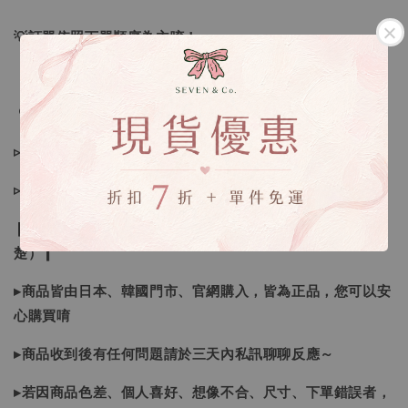
💡訂單依照下單順序為主唷！
🔍IG搜尋：Sevenjewelry.co
▹現貨商品１～３日內寄出
▹預購商品７～２１日（不含假日）寄出，如遇缺貨請見諒！
❙ 本賣場不接受下標後要求取消訂單（下標前請三思與看清
楚）❙
▸商品皆由日本、韓國門市、官網購入，皆為正品，您可以安
心購買唷
▸商品收到後有任何問題請於三天內私訊聊聊反應～
▸若因商品色差、個人喜好、想像不合、尺寸、下單錯誤者，