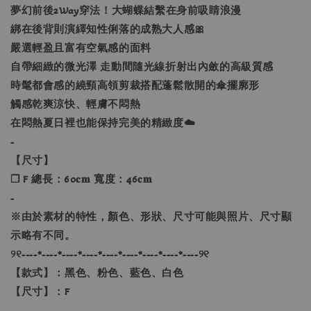
夢幻前後2Way穿法！大蝴蝶結繫在身前吸睛浪漫
綁在後背則演繹知性俐落的成熟大人感🎀
嚴選輕盈且富有空氣感的面料
自帶細緻的微光澤 走動間隨光線折射出內斂的高級質感
時髦都會感的繞頸高領剪裁搭配蓬鬆散開的傘擺廓形
觸感乾爽涼快、輕膚不悶熱
在悶熱夏日裡也能保持完美的精緻度☁️
-
【尺寸】
❐ F 總長：60𝐜𝐦 寬度：46𝐜𝐦
-
※由於素材的特性，顏色、形狀、尺寸可能與照片、尺寸顯
示略有不同。
୨୧----*----*----*----*----*----*----*----*----୨୧
【款式】：黑色、粉色、藍色、白色
【尺寸】：F