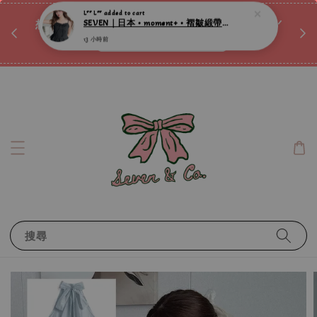
♡ 
唷ꕀ♡
想訂製屬於自己的『水晶手鍊』嗎ꕀ♡ 私訊我們.ᐟ.ᐟ
📣Instagram 這邊按下去
搜尋