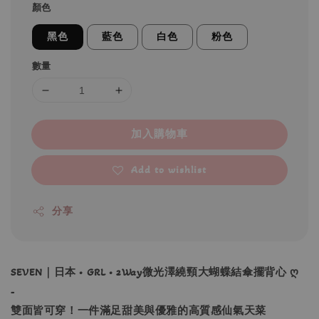
顏色
黑色
藍色
白色
粉色
數量
加入購物車
Add to wishlist
分享
SEVEN｜日本 • GRL • 2Way微光澤繞頸大蝴蝶結傘擺背心 ღ
-
雙面皆可穿！一件滿足甜美與優雅的高質感仙氣天菜