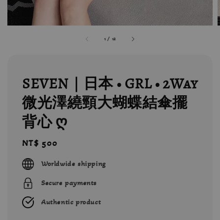
1
/
12
SEVEN｜日本 • GRL • 2Way
微光澤繞頸大蝴蝶結傘擺
背心 ღ
Regular
NT$ 500
price
Worldwide shipping
Secure payments
Authentic product