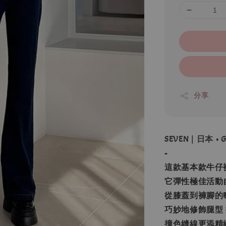
分享
SEVEN｜日本 •
-
這款基本款牛仔
它彈性極佳活動
從膝蓋到褲腳的
巧妙地修飾腿型
撞色縫線更添精