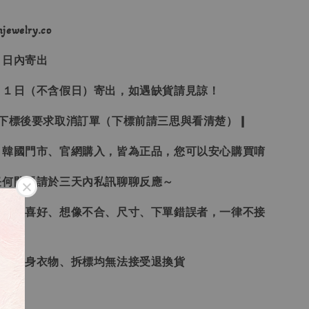
ewelry.co
３日內寄出
２１日（不含假日）寄出，如遇缺貨請見諒！
受下標後要求取消訂單（下標前請三思與看清楚）❙
、韓國門市、官網購入，皆為正品，您可以安心購買唷
任何問題請於三天內私訊聊聊反應～
、個人喜好、想像不合、尺寸、下單錯誤者，一律不接
品、貼身衣物、拆標均無法接受退換貨