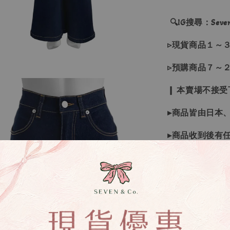
🔍IG搜尋：Sevenj
▹現貨商品１～
▹預購商品７～
❙ 本賣場不接
▸商品皆由日本
▸商品收到後有
▸若因商品色差
受退換貨
▸下水過後的商