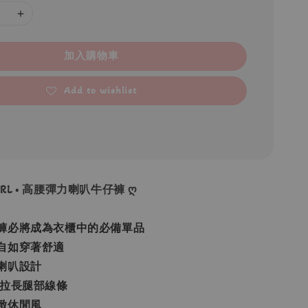
加入購物車
Add to wishlist
 GRL • 高腰彈力喇叭牛仔褲 ღ
褲必將成為衣櫃中的必備單品
自如穿著舒適
喇叭設計
 拉長腿部線條
緻休閒風