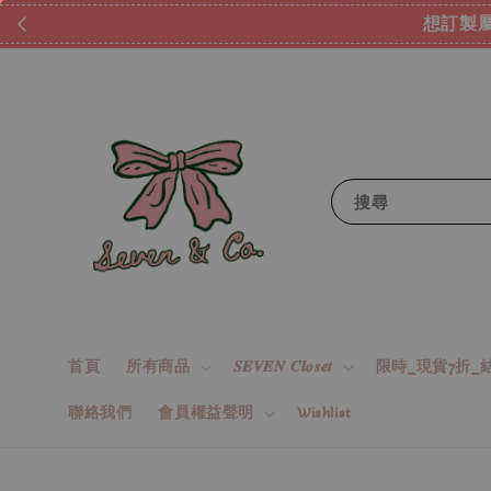
想訂製屬
搜尋
首頁
所有商品
𝑺𝑬𝑽𝑬𝑵 𝑪𝒍𝒐𝒔𝒆𝒕
限時_現貨7折_結
聯絡我們
會員權益聲明
Wishlist