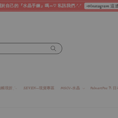
於自己的『水晶手鍊』嗎ꕀ♡ 私訊我們.ᐟ.ᐟ
📣Instagram
帳現折ˎˊ˗
𝑺𝑬𝑽𝑬𝑵--現貨專區
MSCV-水晶
PalnartPoc 