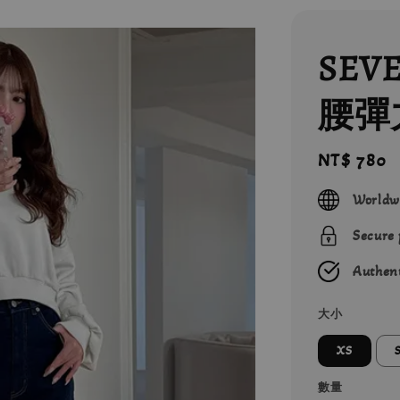
SEV
腰彈
Regular
NT$ 780
price
Worldw
Secure
Authent
大小
XS
數量