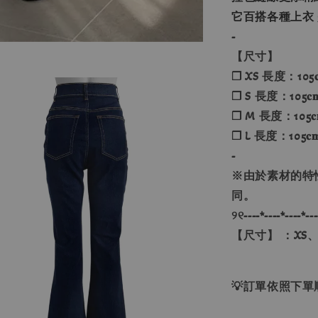
它百搭各種上衣
-
【尺寸】
❐ XS 長度：105𝐜
❐ S 長度：105𝐜
❐ M 長度：105𝐜
❐ L 長度：105𝐜
-
※由於素材的特
同。
୨୧----*----*----*---
【尺寸】 ：XS、
💡訂單依照下