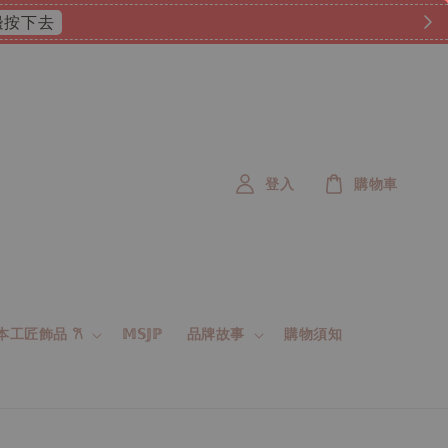
 這邊按下去
登入
購物車
 日本工匠飾品 𐙚
𝕄𝕊𝕁ℙ
品牌故事
購物須知