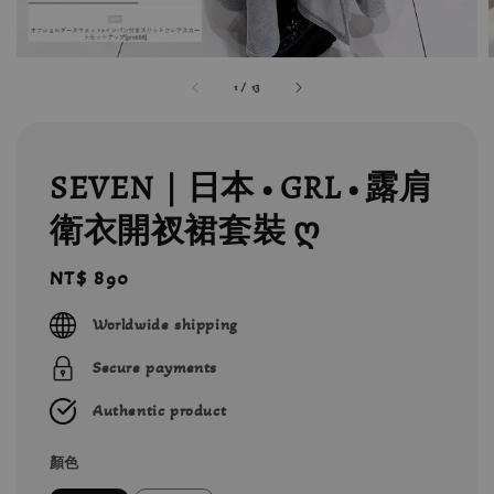
1
/
13
SEVEN｜日本 • GRL • 露肩
衛衣開衩裙套裝 ღ
Regular
NT$ 890
price
Worldwide shipping
Secure payments
Authentic product
顏色