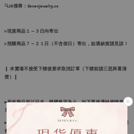
🔍IG搜尋：Sevenjewelry.co
▹現貨商品１～３日內寄出
▹預購商品７～２１日（不含假日）寄出，如遇缺貨請見諒！
❙ 本賣場不接受下標後要求取消訂單（下標前請三思與看清
楚）❙
▸所有商品皆以日本、韓國售完為止，如下單後遇缺貨情形請
見諒
▸因日本商品貨況和價格是浮動的，若遇到缺貨或者調價我們
會視情況等待下單，若您想要知道即時貨況還請主動聯繫後