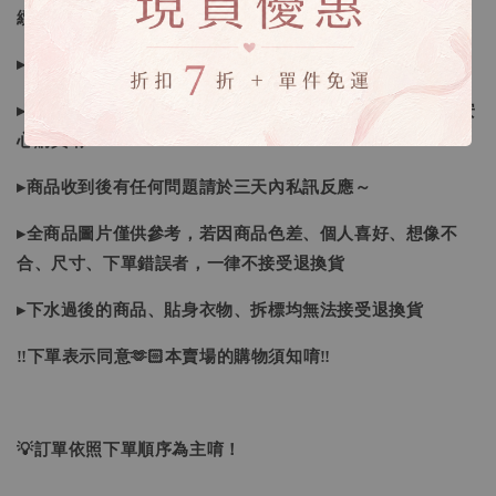
續喔
▸如遇缺斷貨情形會再另行告知，請注意訊息及信箱收件
▸商品皆由日本、韓國門市、官網購入，皆為正品，您可以安
心購買唷！
▸商品收到後有任何問題請於三天內私訊反應～
▸全商品圖片僅供參考，若因商品色差、個人喜好、想像不
合、尺寸、下單錯誤者，一律不接受退換貨
▸下水過後的商品、貼身衣物、拆標均無法接受退換貨
‼下單表示同意🫶🏻本賣場的購物須知唷‼
💡訂單依照下單順序為主唷！