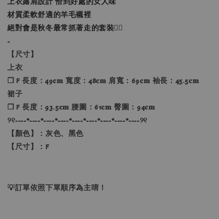
上衣露肩設計 恰到好處的女人味
材質柔軟舒適的羊毛襯裡
絕對會是秋冬最常抓著走的套裝👌🏻
-
【尺寸】
上衣
❐ F 長度：49𝐜𝐦 寬度：48𝐜𝐦 肩寬：69𝐜𝐦 袖長：45.5𝐜𝐦
裙子
❐ F 長度：93.5𝐜𝐦 腰圍：61𝐜𝐦 臀圍：94𝐜𝐦
୨୧----*----*----*----*----*----*----*----*----୨୧
【顏色】：灰色、黑色
【尺寸】：F
💡訂單依照下單順序為主唷！