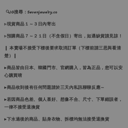
🔍IG搜尋：Sevenjewelry.co
▹現貨商品１～３日內寄出
▹預購商品７～２１日（不含假日）寄出，如遇缺貨請見諒！
❙ 本賣場不接受下標後要求取消訂單（下標前請三思與看清
楚）❙
▸商品皆由日本、韓國門市、官網購入，皆為正品，您可以安
心購買唷
▸商品收到後有任何問題請於三天內私訊聊聊反應～
▸若因商品色差、個人喜好、想像不合、尺寸、下單錯誤者，
一律不接受退換貨
▸下水過後的商品、貼身衣物、拆標均無法接受退換貨