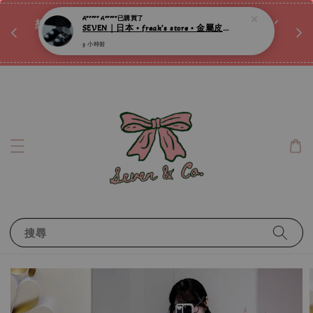
♡ 
唷ꕀ♡
想訂製屬於自己的『水晶手鍊』嗎ꕀ♡ 私訊我們.ᐟ.ᐟ
📣Instagram 這邊按下去
搜尋