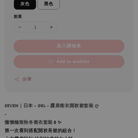
灰色
黑色
數量
加入購物車
Add to wishlist
分享
SEVEN｜日本 • GRL • 露肩衛衣開衩裙套裝 ღ
-
慵懶極致秋冬衛衣套裝
🌷✨
第一次看到搭配開衩長裙的組合！