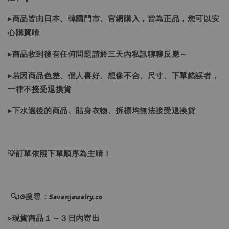
▸商品皆由日本、韓國門市、官網購入，皆為正品，您可以安
心購買唷
▸商品收到後有任何問題請於三天內私訊聊聊反應～
▸若因商品色差、個人喜好、想像不合、尺寸、下單錯誤者，
一律不接受退換貨
▸下水過後的商品、貼身衣物、拆標均無法接受退換貨
💡訂單依照下單順序為主唷！
🔍IG搜尋：Sevenjewelry.co
▹現貨商品１～３日內寄出