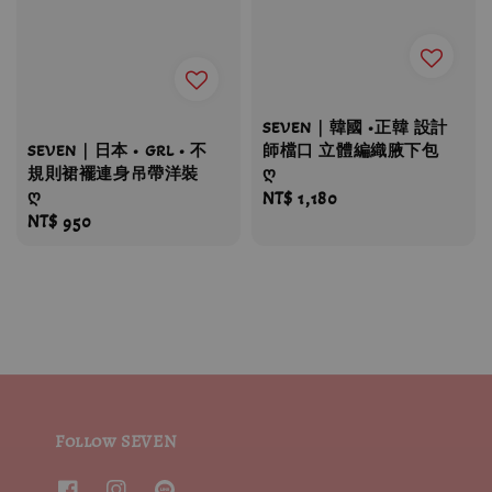
SEVEN｜韓國 •正韓 設計
SEVEN｜日本 • GRL • 不
師檔口 立體編織腋下包
規則裙襬連身吊帶洋裝
ღ
ღ
Regular
NT$ 1,180
Regular
NT$ 950
price
price
Follow SEVEN