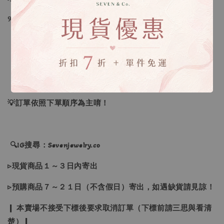
୨୧----*----*----*----*----*----*----*----*----୨୧
【款式】 ：黑色(灰色外搭)、灰色(黑色外搭)、象牙白
【尺寸】 ：S、M、L
💡訂單依照下單順序為主唷！
🔍IG搜尋：Sevenjewelry.co
▹現貨商品１～３日內寄出
▹預購商品７～２１日（不含假日）寄出，如遇缺貨請見諒！
❙ 本賣場不接受下標後要求取消訂單（下標前請三思與看清
楚）❙