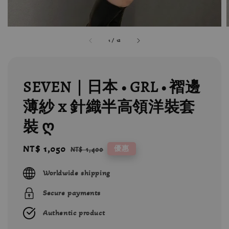
1
/
12
SEVEN｜日本 • GRL • 褶邊
薄紗 x 針織半高領洋裝套
裝 ღ
Sale
NT$ 1,050
Regular
優惠
NT$ 1,400
price
price
Worldwide shipping
Secure payments
Authentic product