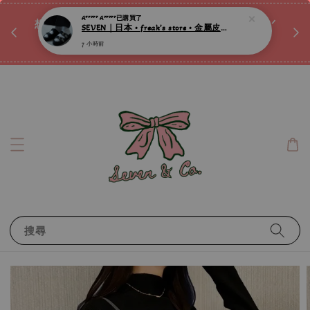
♡ 
唷ꕀ♡
想訂製屬於自己的『水晶手鍊』嗎ꕀ♡ 私訊我們.ᐟ.ᐟ
📣Instagram 這邊按下去
搜尋