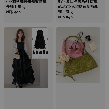
• 不對稱抽繩袖褶皺蕾絲
Elf • 夏日涼感系列 防曬
長袖上衣 ღ
2WAY亞麻混紡荷葉袖傘
襬上衣 ღ
Regular
NT$ 400
Regular
NT$ 890
price
price