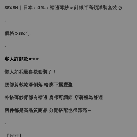
SEVEN｜日本 • GRL • 褶邊薄紗 x 針織半高領洋裝套裝 ღ
-
価格➭880´ˎ˗
-
客人許願款⭐
⭐⭐
懶人如我最喜歡套裝了！
腰部剪裁乾淨俐落 輪廓下擺豐盈
外搭薄紗背部有褶邊 肩帶可調節 穿著極為舒適
兩件都是高品質商品
分開搭配也很漂亮～
-
【尺寸】