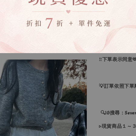
▸商品收到後有
▸全商品圖片僅
下單錯誤者，一
▸下水過後的商
‼下單表示同意
💡訂單依照下
🔍IG搜尋：Sevenj
▹現貨商品１～