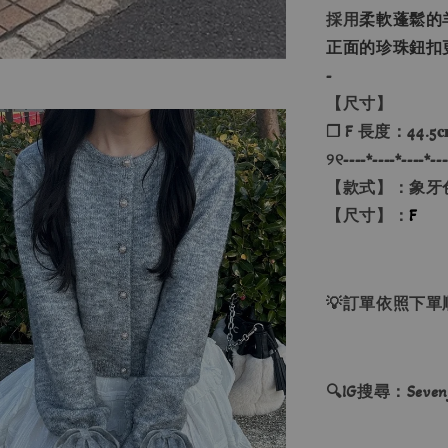
採用
柔軟蓬鬆的
正面的珍珠鈕扣
-
【尺寸】
❐ F 長度：44.5𝐜
୨୧----*----*----*---
【款式】：象牙
【尺寸】：
F
💡訂單依照下
🔍IG搜尋：Sevenj