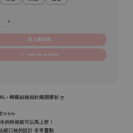
加入購物車
Add to wishlist
 GRL • 蝴蝶結袖短針織開襟衫 ღ
市✨✨✨
天冷的時候就可以馬上穿！
結縮口袖的設計 非常靈動