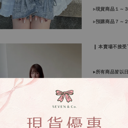
▹現貨商品１～
▹預購商品７～
❙ 本賣場不接
▸所有商品皆以
▸因日本商品貨
等待下單，若您
▸如遇缺斷貨情
▸商品皆由日本
唷！