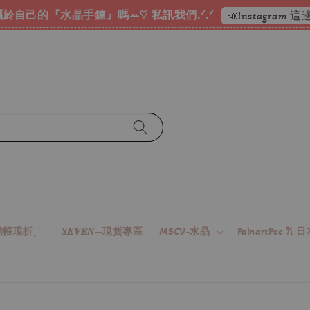
於自己的『水晶手鍊』嗎ꕀ♡ 私訊我們.ᐟ.ᐟ
📣Instagram
帳現折ˎˊ˗
𝑺𝑬𝑽𝑬𝑵--現貨專區
MSCV-水晶
PalnartPoc 