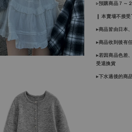
▹預購商品７～
❙ 本賣場不接
▸商品皆由日本
▸商品收到後有
▸若因商品色差
受退換貨
▸下水過後的商