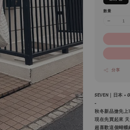
數量
分享
SEVEN｜日本 •
-
秋冬新品搶先上
現在先買起來 
超喜歡這個蝴蝶