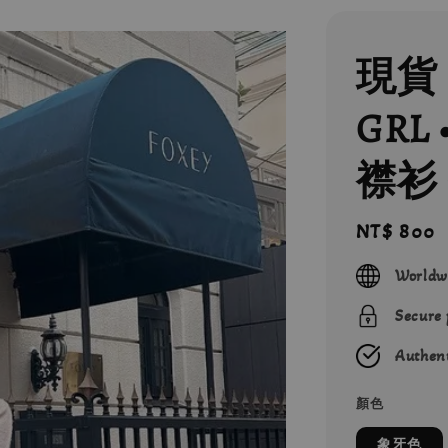
現貨 
GRL
襟衫 
Regular
NT$ 800
price
Worldw
Secure
Authent
顏色
象牙色