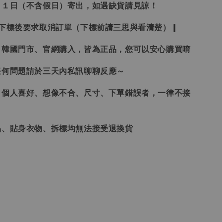
２１日（不含假日）寄出，如遇缺貨請見諒！
受下標後要求取消訂單（下標前請三思與看清楚）❙
、韓國門市、官網購入，皆為正品，您可以安心購買唷
任何問題請於三天內私訊聊聊反應～
、個人喜好、想像不合、尺寸、下單錯誤者，一律不接
品、貼身衣物、拆標均無法接受退換貨