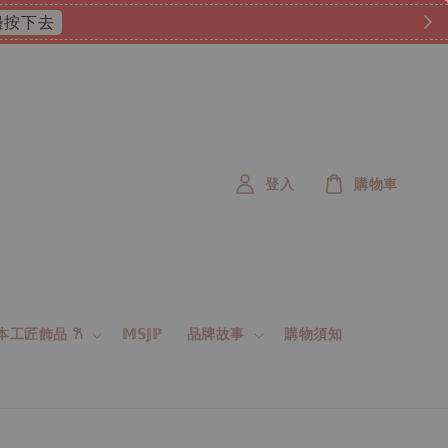
 這邊按下去
登入
購物車
 日本工匠飾品 𐙚
𝕄𝕊𝕁ℙ
品牌故事
購物須知