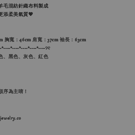
羊毛混紡針織布料製成
更添柔美氣質💖
𝐦 胸寬：46𝐜𝐦 肩寬：37𝐜𝐦 袖長：63𝐜𝐦
-*----*----*----*----*----୨୧
色、黑色、灰色、紅色
單順序為主唷！
ewelry.co