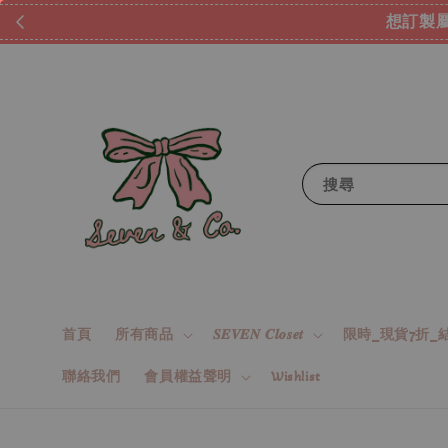
想訂製屬
搜尋
首頁
所有商品
𝑺𝑬𝑽𝑬𝑵 𝑪𝒍𝒐𝒔𝒆𝒕
限時_現貨7折_結
聯絡我們
會員權益聲明
Wishlist