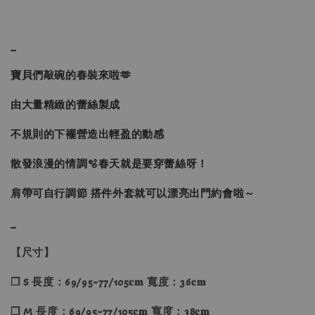
_
寶貝們敲碗的春裝來啦🫶
由大量精緻的蕾絲製成
不規則的下襬營造出輕盈的動感
散發浪漫的情調🫧春天就是要穿蕾絲呀！
肩帶可自行調節 搭件外套就可以漂亮出門約會啦～
_
【尺寸】
❐ S 長度：69/95~77/105𝐜𝐦 寬度：36𝐜𝐦
❐ M 長度：69/95~77/105𝐜𝐦 寬度：38𝐜𝐦