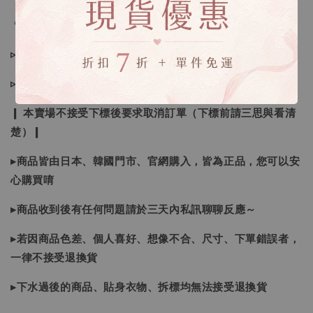
🔍IG搜尋：Sevenjewelry.co
▹現貨商品１～３日內寄出
▹預購商品７～２１日（不含假日）寄出，如遇缺貨請見諒！
❙ 本賣場不接受下標後要求取消訂單（下標前請三思與看清
楚）❙
▸商品皆由日本、韓國門市、官網購入，皆為正品，您可以安
心購買唷
▸商品收到後有任何問題請於三天內私訊聊聊反應～
▸若因商品色差、個人喜好、想像不合、尺寸、下單錯誤者，
一律不接受退換貨
▸下水過後的商品、貼身衣物、拆標均無法接受退換貨