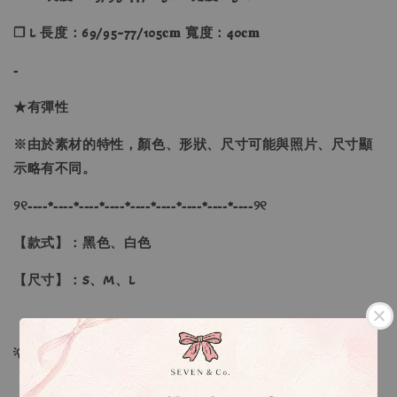
❐ L 長度：69/95~77/105𝐜𝐦 寬度：40𝐜𝐦
-
★有彈性
※由於素材的特性，顏色、形狀、尺寸可能與照片、尺寸顯
示略有不同。
୨୧----*----*----*----*----*----*----*----*----୨୧
【款式】：黑色、白色
【尺寸】：S、M、L
💡訂單依照下單順序為主唷！