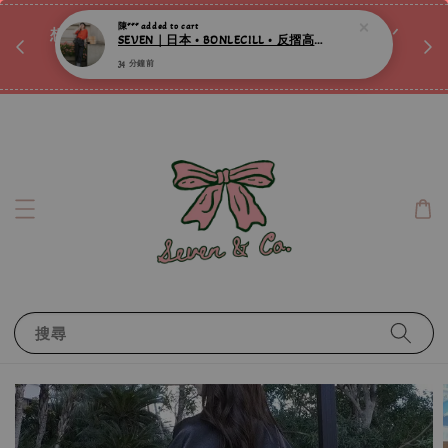
♡ 
唷ꕀ♡
想訂製屬於自己的『水晶手鍊』嗎ꕀ♡ 私訊我們.ᐟ.ᐟ
📣Instagram 這邊按下去
搜尋