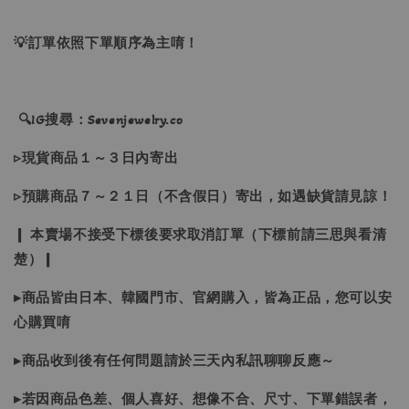
💡訂單依照下單順序為主唷！
🔍IG搜尋：Sevenjewelry.co
▹現貨商品１～３日內寄出
▹預購商品７～２１日（不含假日）寄出，如遇缺貨請見諒！
❙ 本賣場不接受下標後要求取消訂單（下標前請三思與看清
楚）❙
▸商品皆由日本、韓國門市、官網購入，皆為正品，您可以安
心購買唷
▸商品收到後有任何問題請於三天內私訊聊聊反應～
▸若因商品色差、個人喜好、想像不合、尺寸、下單錯誤者，