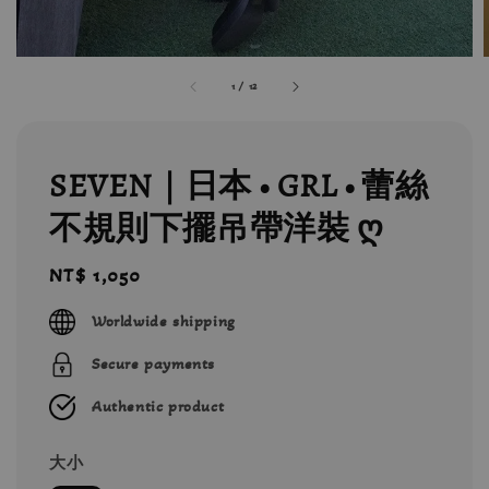
1
/
12
SEVEN｜日本 • GRL • 蕾絲
不規則下擺吊帶洋裝 ღ
Regular
NT$ 1,050
price
Worldwide shipping
Secure payments
Authentic product
大小