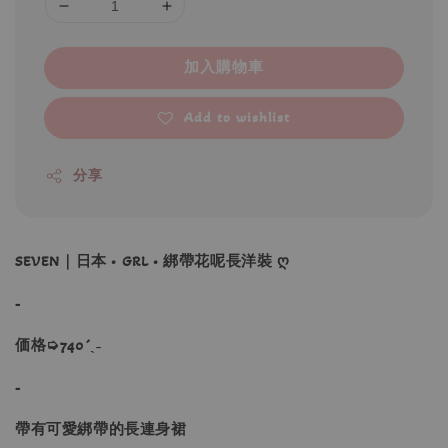
加入購物車
Add to wishlist
分享
SEVEN｜日本 • GRL • 綁帶花呢長洋裝 ღ
-
価格➭740´ˎ˗
-
帶有可愛綁帶的長連身裙