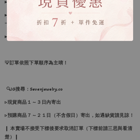
▸商品收到後有任何問題請於三天內私訊聊聊反應～
▸若因商品色差、個人喜好、想像不合、尺寸、下單錯誤者，
一律不接受退換貨
▸下水過後的商品、貼身衣物、拆標均無法接受退換貨
💡訂單依照下單順序為主唷！
🔍IG搜尋：Sevenjewelry.co
▹現貨商品１～３日內寄出
▹預購商品７～２１日（不含假日）寄出，如遇缺貨請見諒！
❙ 本賣場不接受下標後要求取消訂單（下標前請三思與看清
楚）❙