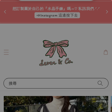
♡ 
唷ꕀ♡
想訂製屬於自己的『水晶手鍊』嗎ꕀ♡ 私訊我們.ᐟ.ᐟ
📣Instagram 這邊按下去
搜尋