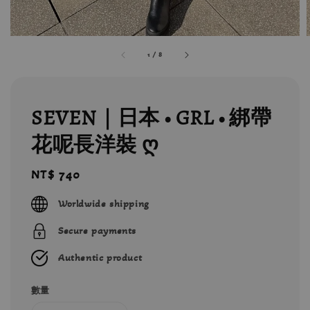
1
/
8
SEVEN｜日本 • GRL • 綁帶
花呢長洋裝 ღ
Regular
NT$ 740
price
Worldwide shipping
Secure payments
Authentic product
數量