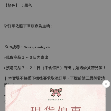
【顏色】 ：黑色
💡訂單依照下單順序為主唷！
🔍IG搜尋：Sevenjewelry.co
▹現貨商品１～３日內寄出
▹預購商品７～２１日（不含假日）寄出，如遇缺貨請見諒！
❙ 本賣場不接受下標後要求取消訂單（下標前請三思與看清
楚）❙
▸商品皆由日本、韓國門市、官網購入，皆為正品，您可以安
心購買唷