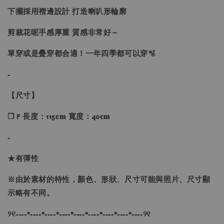
下擺採用褶邊設計 打造喇叭形輪廓
剪裁花呢手感厚重 質感非常好～
單穿或是疊穿都合適！一年四季都可以穿🫧
-
【尺寸】
❐ F 長度：115𝐜𝐦 寬度：40𝐜𝐦
-
★有彈性
※由於素材的特性，顏色、形狀、尺寸可能與照片、尺寸顯
示略有不同。
୨୧----*----*----*----*----*----*----*----*----୨୧