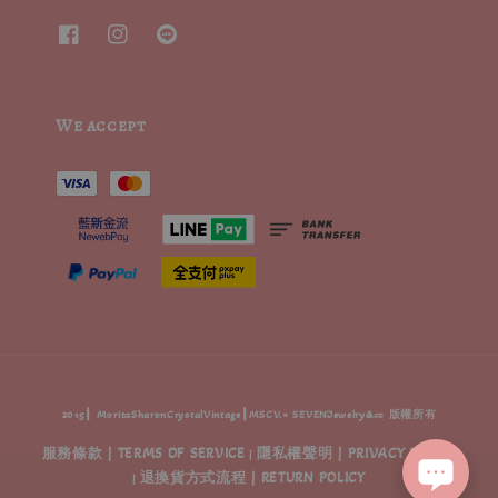
We accept
2015┃ MoritaSharonCrystalVintage┃MSCV.× SEVENJewelry&co 版權所有
服務條款 | TERMS OF SERVICE
隱私權聲明 | PRIVACY POLICY
|
退換貨方式流程 | RETURN POLICY
|