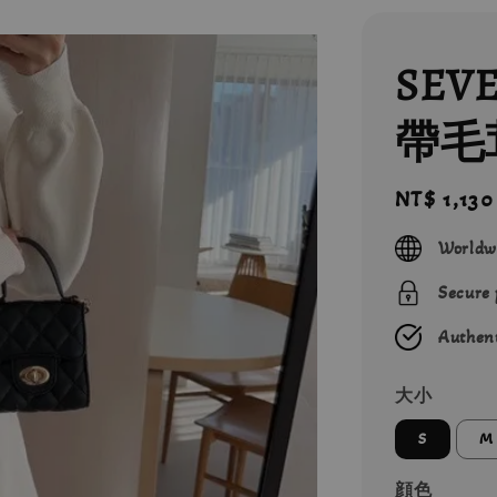
SEV
帶毛
Regular
NT$ 1,130
price
Worldw
Secure
Authent
大小
S
M
顔色