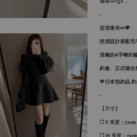
価格➭1130´ˎ˗
-
甜度爆表
🍬💖
挖肩設計搭配毛
流暢的A字喇叭
約會、正式場合
💛日本預約品 
-
【尺寸】
❐ S 長度：72𝐜𝐦
❐ M 長度：72𝐜𝐦