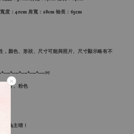
 寬度：40𝐜𝐦 肩寬：28𝐜𝐦 袖長：65𝐜𝐦
性，顏色、形狀、尺寸可能與照片、尺寸顯示略有不
-*----*----*----*----*----୨୧
、象牙、粉色
、L
單順序為主唷！