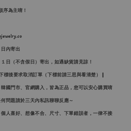
單順序為主唷！
ewelry.co
３日內寄出
２１日（不含假日）寄出，如遇缺貨請見諒！
受下標後要求取消訂單（下標前請三思與看清楚）❙
、韓國門市、官網購入，皆為正品，您可以安心購買唷
任何問題請於三天內私訊聊聊反應～
、個人喜好、想像不合、尺寸、下單錯誤者，一律不接