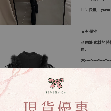
❐ L 長度：72𝐜𝐦
-
★有彈性
※由於素材的特
同。
୨୧----*----*----*---
【顏色】：黑色
【尺寸】：S、M
💡訂單依照下