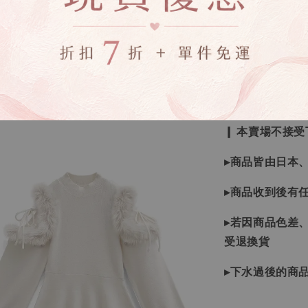
🔍IG搜尋：Sevenj
▹現貨商品１～
▹預購商品７～
❙ 本賣場不接
▸商品皆由日本
▸商品收到後有
▸若因商品色差
受退換貨
▸下水過後的商