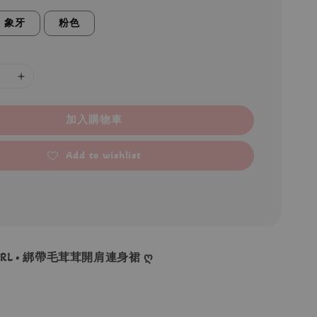
象牙
粉色
加入購物車
Add to wishlist
 GRL • 綁帶毛茸茸開肩連身裙 ღ