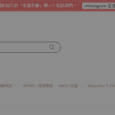
於自己的『水晶手鍊』嗎ꕀ♡ 私訊我們.ᐟ.ᐟ
📣Instagram
帳現折ˎˊ˗
𝑺𝑬𝑽𝑬𝑵--現貨專區
MSCV-水晶
PalnartPoc 