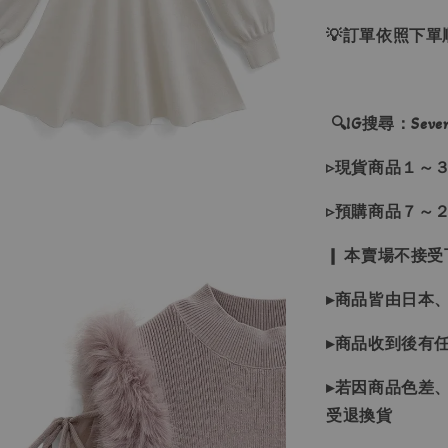
💡訂單依照下
🔍IG搜尋：Sevenj
▹現貨商品１～
▹預購商品７～
❙ 本賣場不接
▸商品皆由日本
▸商品收到後有
▸若因商品色差
受退換貨