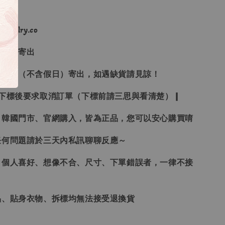
ewelry.co
３日內寄出
２１日（不含假日）寄出，如遇缺貨請見諒！
受下標後要求取消訂單（下標前請三思與看清楚）❙
、韓國門市、官網購入，皆為正品，您可以安心購買唷
任何問題請於三天內私訊聊聊反應～
、個人喜好、想像不合、尺寸、下單錯誤者，一律不接
品、貼身衣物、拆標均無法接受退換貨