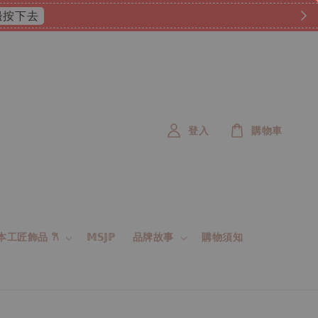
 這邊按下去
登入
購物車
 日本工匠飾品 𐙚
𝕄𝕊𝕁ℙ
品牌故事
購物須知