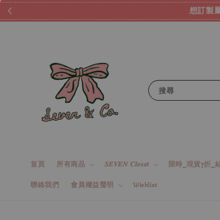
想訂製屬
搜尋
首頁
所有商品
𝑺𝑬𝑽𝑬𝑵 𝑪𝒍𝒐𝒔𝒆𝒕
限時_現貨7折_結
聯絡我們
會員權益聲明
Wishlist