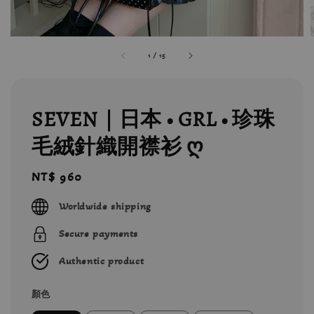
1
/
15
SEVEN｜日本 • GRL • 珍珠
毛絨針織開襟衫 ღ
Regular
NT$ 960
price
Worldwide shipping
Secure payments
Authentic product
顏色