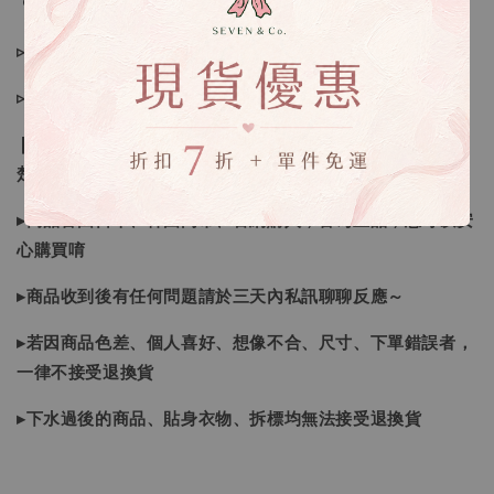
🔍IG搜尋：Sevenjewelry.co
▹現貨商品１～３日內寄出
▹預購商品７～２１日（不含假日）寄出，如遇缺貨請見諒！
❙ 本賣場不接受下標後要求取消訂單（下標前請三思與看清
楚）❙
▸商品皆由日本、韓國門市、官網購入，皆為正品，您可以安
心購買唷
▸商品收到後有任何問題請於三天內私訊聊聊反應～
▸若因商品色差、個人喜好、想像不合、尺寸、下單錯誤者，
一律不接受退換貨
▸下水過後的商品、貼身衣物、拆標均無法接受退換貨