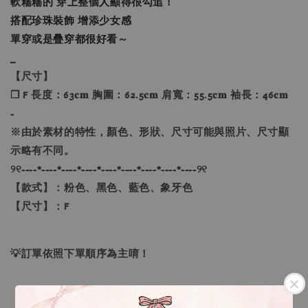
軟糯糯的 穿上整個人顯得很勾追！
搭配珍珠裝飾 增添少女感
單穿或是疊穿都很好看～
_
【尺寸】
❐ F 長度：63𝐜𝐦 胸圍：62.5𝐜𝐦 肩寬：55.5𝐜𝐦 袖長：46𝐜𝐦
-
※由於素材的特性，顏色、形狀、尺寸可能與照片、尺寸顯
示略有不同。
୨୧----*----*----*----*----*----*----*----*----୨୧
【款式】：粉色、黑色、藍色、象牙色
【尺寸】：F
💡訂單依照下單順序為主唷！