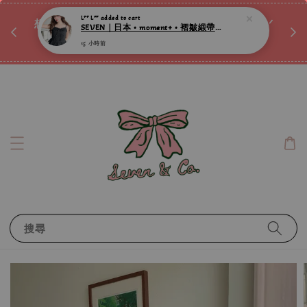
♡ 
唷ꕀ♡
想訂製屬於自己的『水晶手鍊』嗎ꕀ♡ 私訊我們.ᐟ.ᐟ
📣Instagram 這邊按下去
搜尋