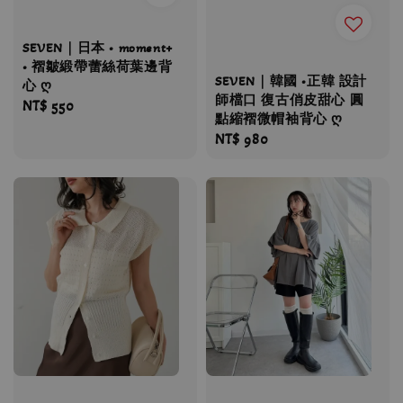
SEVEN｜日本 • moment+
• 褶皺緞帶蕾絲荷葉邊背
SEVEN｜韓國 •正韓 設計
心 ღ
師檔口 復古俏皮甜心 圓
Regular
NT$ 550
點縮褶微帽袖背心 ღ
price
Regular
NT$ 980
price