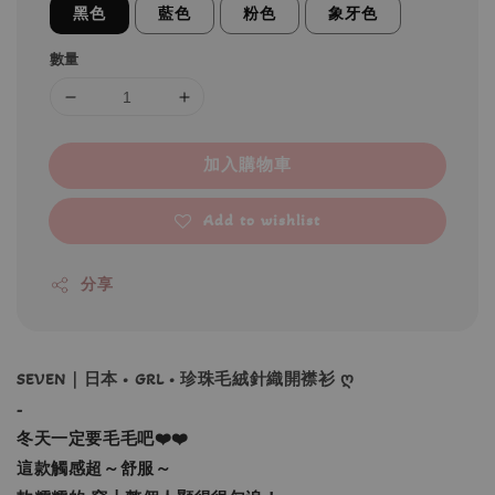
黑色
藍色
粉色
象牙色
數量
加入購物車
Add to wishlist
分享
SEVEN｜日本 • GRL • 珍珠毛絨針織開襟衫 ღ
-
冬天一定要毛毛吧❤️❤️
這款觸感超～舒服～