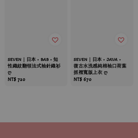
SEVEN｜日本 • BAB • 知
SEVEN｜日本 • JAVA •
性織紋翻領法式袖針織衫
復古水洗感純棉袖口荷葉
ღ
抓褶寬版上衣 ღ
Regular
NT$ 720
Regular
NT$ 670
price
price