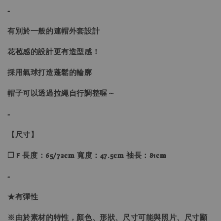
-
有別於一般的連帽外套設計
花苞感的設計更有造型感！
採用氣球打造蓬鬆的輪廓
帽子可以透過拉繩自行調整喔～
-
【尺寸】
❐ F 長度：65/72𝐜𝐦 寬度：47.5𝐜𝐦 袖長：81𝐜𝐦
-
★有彈性
※由於素材的特性，顏色、形狀、尺寸可能與照片、尺寸顯