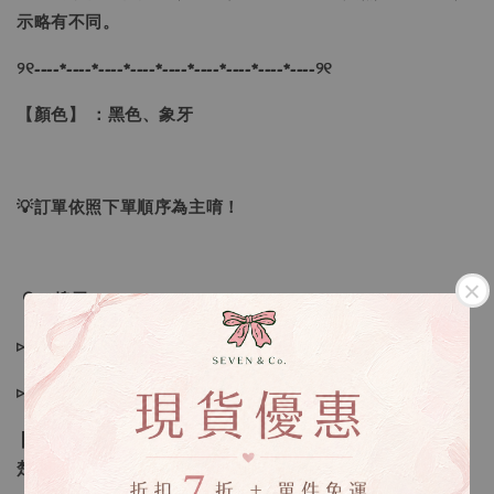
示略有不同。
୨୧----*----*----*----*----*----*----*----*----୨୧
【顏色】 ：黑色、象牙
💡訂單依照下單順序為主唷！
🔍IG搜尋：Sevenjewelry.co
▹現貨商品１～３日內寄出
▹預購商品７～２１日（不含假日）寄出，如遇缺貨請見諒！
❙ 本賣場不接受下標後要求取消訂單（下標前請三思與看清
楚）❙