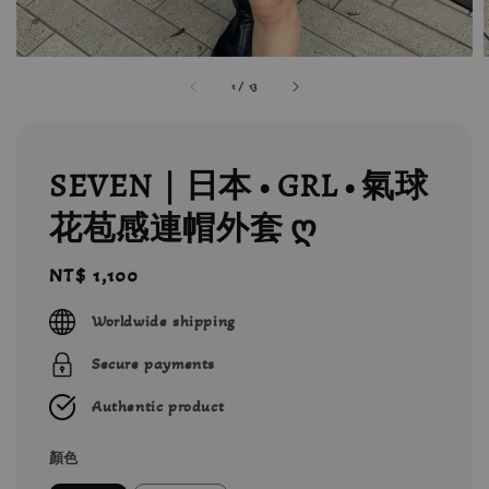
1
/
13
SEVEN｜日本 • GRL • 氣球
花苞感連帽外套 ღ
Regular
NT$ 1,100
price
Worldwide shipping
Secure payments
Authentic product
顏色