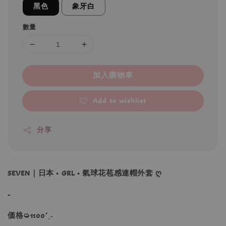
黑色
象牙白
數量
加入購物車
Add to wishlist
分享
SEVEN｜日本 • GRL • 氣球花苞感連帽外套 ღ
-
価格➭1100´ˎ˗