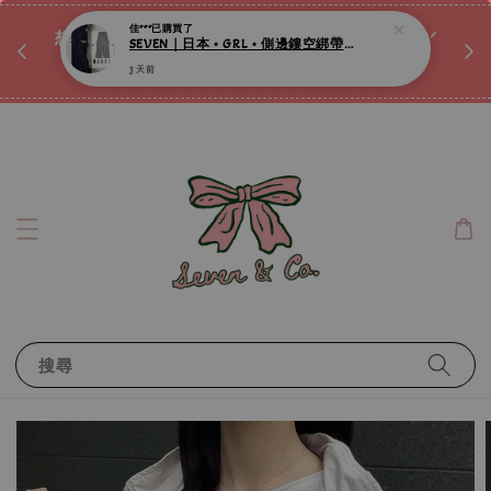
♡ 
唷ꕀ♡
想訂製屬於自己的『水晶手鍊』嗎ꕀ♡ 私訊我們.ᐟ.ᐟ
📣Instagram 這邊按下去
搜尋