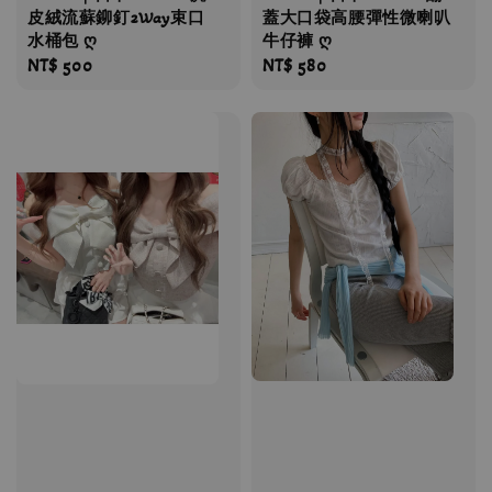
皮絨流蘇鉚釘2Way束口
蓋大口袋高腰彈性微喇叭
水桶包 ღ
牛仔褲 ღ
Regular
NT$ 500
Regular
NT$ 580
price
price