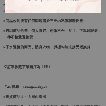
▸商品皆由日本、韓國門市、官網購入，皆為正品，您可以安
心購買唷
▸商品收到後有任何問題請於三天內私訊聊聊反應～
▸若因商品色差、個人喜好、想像不合、尺寸、下單錯誤者，
一律不接受退換貨
▸下水過後的商品、貼身衣物、拆標均無法接受退換貨
💡訂單依照下單順序為主唷！
🔍IG搜尋：Sevenjewelry.co
▹現貨商品１～３日內寄出