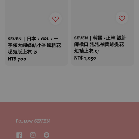
SEVEN｜韓國 •正韓 設計
SEVEN｜日本 • GRL • 一
師檔口 泡泡袖蕾絲提花
字領大蝴蝶結小香風粗花
短袖上衣 ღ
呢短版上衣 ღ
Regular
NT$ 1,050
Regular
NT$ 700
price
price
Follow SEVEN