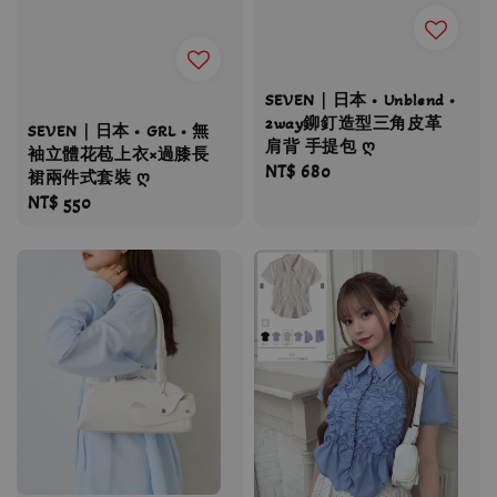
SEVEN｜日本 • Unblend •
2way鉚釘造型三角皮革
SEVEN｜日本 • GRL • 無
肩背 手提包 ღ
袖立體花苞上衣×過膝長
Regular
NT$ 680
裙兩件式套裝 ღ
price
Regular
NT$ 550
price