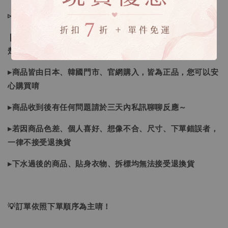
▹預購商品７～２１日（不含假日）寄出，如遇缺貨請見諒！
❙ 本賣場不接受下標後要求取消訂單（下標前請三思與看清
楚）❙
▸商品皆由日本、韓國門市、官網購入，皆為正品，您可以安
心購買唷
▸商品收到後有任何問題請於三天內私訊聊聊反應～
▸若因商品色差、個人喜好、想像不合、尺寸、下單錯誤者，
一律不接受退換貨
▸下水過後的商品、貼身衣物、拆標均無法接受退換貨
💡訂單依照下單順序為主唷！