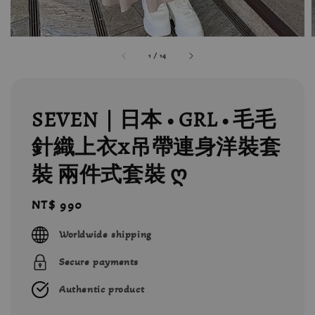
1
/
14
SEVEN｜日本 • GRL • 毛毛
針織上衣x吊帶連身洋裝套
裝 兩件式套裝 ღ
Regular
NT$ 990
price
Worldwide shipping
Secure payments
Authentic product