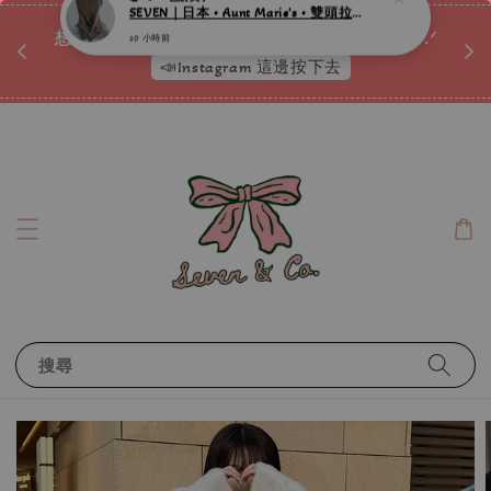
♡ 
唷ꕀ♡
想訂製屬於自己的『水晶手鍊』嗎ꕀ♡ 私訊我們.ᐟ.ᐟ
📣Instagram 這邊按下去
搜尋