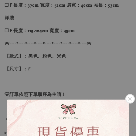
❐Ｆ長度：37𝐜𝐦 寬度：52𝐜𝐦 肩寬：46𝐜𝐦 袖長：53𝐜𝐦
洋裝
❐Ｆ長度：119-124𝐜𝐦 寬度：45𝐜𝐦
୨୧----*----*----*----*----*----*----*----*----୨୧
【款式】：黑色、粉色、米色
【尺寸】：F
💡訂單依照下單順序為主唷！
🔍IG搜尋：Sevenjewelry.co
▹現貨商品１～３日內寄出