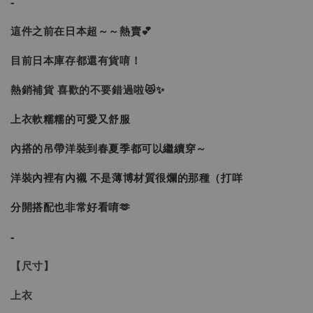
-
這件之前在日本超～～熱賣💕
目前日本庫存都還有貨唷！
熱銷補貨 喜歡的不要錯過啦
😻✨
上衣軟糯糯的可愛又舒服
內搭的吊帶洋裝到春夏季都可以繼續穿～
洋裝內裡有內襯 不是薄博材質很爛的那種（打咩
分開搭配也非常好看唷🫶
-
【尺寸】
上衣