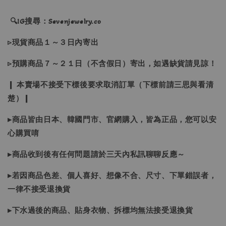
🔍IG搜尋：Sevenjewelry.co
▹現貨商品１～３日內寄出
▹預購商品７～２１日（不含假日）寄出，如遇缺貨請見諒！
❙ 本賣場不接受下標後要求取消訂單（下標前請三思與看清
楚）❙
▸商品皆由日本、韓國門市、官網購入，皆為正品，您可以安
心購買唷
▸商品收到後有任何問題請於三天內私訊聊聊反應～
▸若因商品色差、個人喜好、想像不合、尺寸、下單錯誤者，
一律不接受退換貨
▸下水過後的商品、貼身衣物、拆標均無法接受退換貨