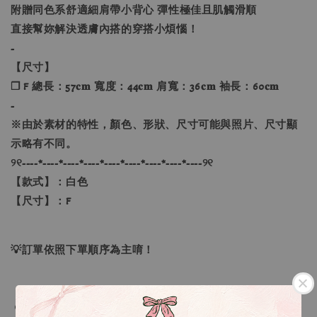
附贈同色系舒適細肩帶小背心 彈性極佳且肌觸滑順
直接幫妳解決透膚內搭的穿搭小煩惱！
-
【尺寸】
❐ F 總長：57𝐜𝐦 寬度：44𝐜𝐦 肩寬：36𝐜𝐦 袖長：60𝐜𝐦
-
※由於素材的特性，顏色、形狀、尺寸可能與照片、尺寸顯
示略有不同。
୨୧----*----*----*----*----*----*----*----*----୨୧
【款式】：白色
【尺寸】：F
💡訂單依照下單順序為主唷！
🔍IG搜尋：Sevenjewelry.co