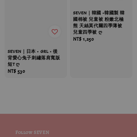
SEVEN｜韓國 •韓國製 韓
國棉被 兒童被 粉嫩北極
熊 天絲莫代爾四季薄被
兒童四季被 ღ
Regular
NT$ 1,250
price
SEVEN｜日本 • GRL • 後
背愛心兔子刺繡落肩寬版
短T ღ
Regular
NT$ 530
price
Follow SEVEN