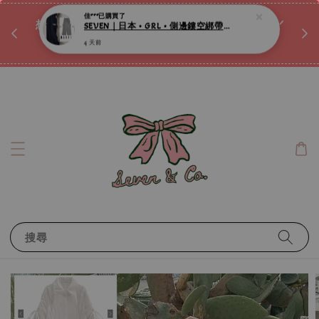
♡ 
唷ꕀ♡
想訂製屬於自己的『水晶手鍊』嗎ꕀ♡ 私訊我們.ᐟ.ᐟ
📣Instagram 這邊按下去
搜尋