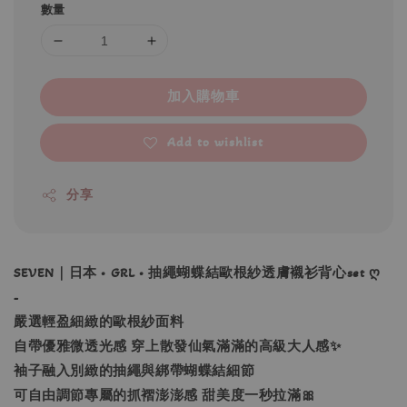
數量
加入購物車
Add to wishlist
分享
SEVEN｜日本 • GRL • 抽繩蝴蝶結歐根紗透膚襯衫背心set ღ
-
嚴選輕盈細緻的歐根紗面料
自帶優雅微透光感 穿上散發仙氣滿滿的高級大人感✨
袖子融入別緻的抽繩與綁帶蝴蝶結細節
可自由調節專屬的抓褶澎澎感 甜美度一秒拉滿🎀