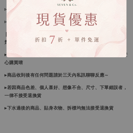
▹現貨商品１～３日內寄出
▹預購商品７～２１日（不含假日）寄出，如遇缺貨請見諒！
❙ 本賣場不接受下標後要求取消訂單（下標前請三思與看清
楚）❙
▸商品皆由日本、韓國門市、官網購入，皆為正品，您可以安
心購買唷
▸商品收到後有任何問題請於三天內私訊聊聊反應～
▸若因商品色差、個人喜好、想像不合、尺寸、下單錯誤者，
一律不接受退換貨
▸下水過後的商品、貼身衣物、拆標均無法接受退換貨