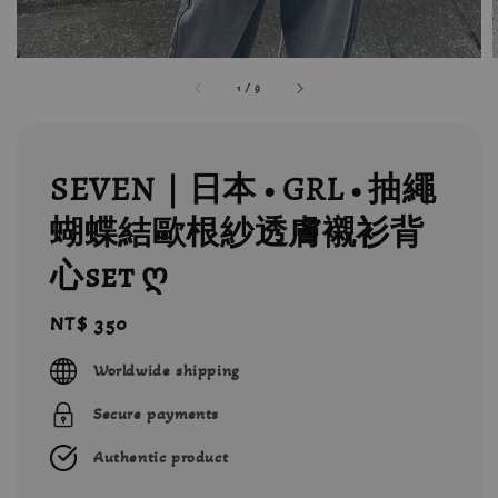
1
/
9
SEVEN｜日本 • GRL • 抽繩
蝴蝶結歐根紗透膚襯衫背
心set ღ
Regular
NT$ 350
price
Worldwide shipping
Secure payments
Authentic product