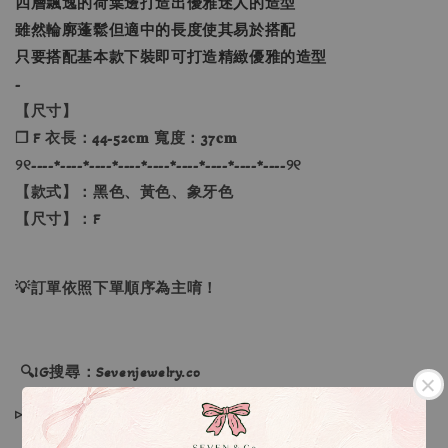
四層飄逸的荷葉邊打造出優雅迷人的造型
雖然輪廓蓬鬆但適中的長度使其易於搭配
只要搭配基本款下裝即可打造精緻優雅的造型
-
【尺寸】
❐ F 衣長：44-52𝐜𝐦 寬度：37𝐜𝐦
୨୧----*----*----*----*----*----*----*----*----୨୧
【款式】：黑色、黃色、象牙色
【尺寸】：F
💡訂單依照下單順序為主唷！
🔍IG搜尋：Sevenjewelry.co
▹現貨商品１～３日內寄出