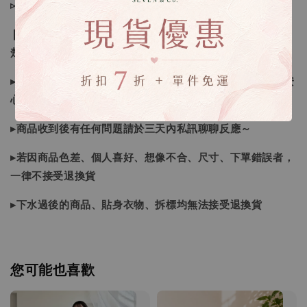
▹預購商品７～２１日（不含假日）寄出，如遇缺貨請見諒！
❙ 本賣場不接受下標後要求取消訂單（下標前請三思與看清
楚）❙
▸商品皆由日本、韓國門市、官網購入，皆為正品，您可以安
心購買唷
▸商品收到後有任何問題請於三天內私訊聊聊反應～
▸若因商品色差、個人喜好、想像不合、尺寸、下單錯誤者，
一律不接受退換貨
▸下水過後的商品、貼身衣物、拆標均無法接受退換貨
您可能也喜歡