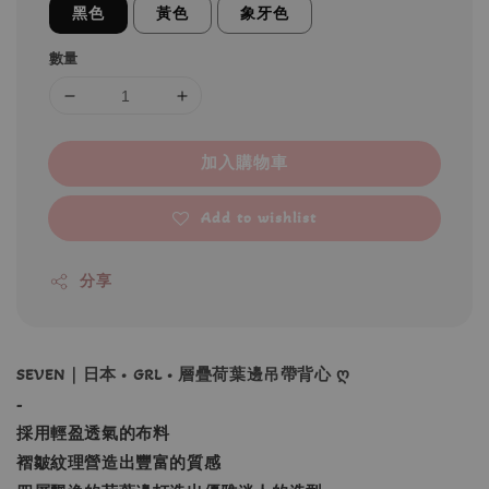
黑色
黃色
象牙色
數量
加入購物車
Add to wishlist
分享
SEVEN｜日本 • GRL • 層疊荷葉邊吊帶背心 ღ
-
採用輕盈透氣的布料
褶皺紋理營造出豐富的質感