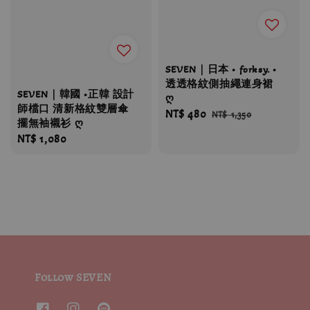
SEVEN｜日本 • forksy. •
透透格紋側抽繩連身裙
SEVEN｜韓國 •正韓 設計
ღ
師檔口 清新格紋雙層傘
Sale
NT$ 480
Regular
NT$ 1,350
擺無袖襯衫 ღ
price
price
Regular
NT$ 1,080
price
Follow SEVEN