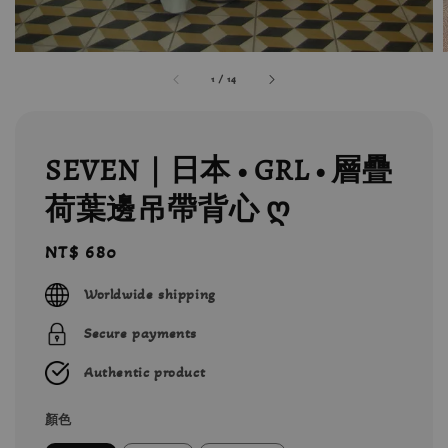
1
/
14
SEVEN｜日本 • GRL • 層疊
荷葉邊吊帶背心 ღ
Regular
NT$ 680
price
Worldwide shipping
Secure payments
Authentic product
顏色