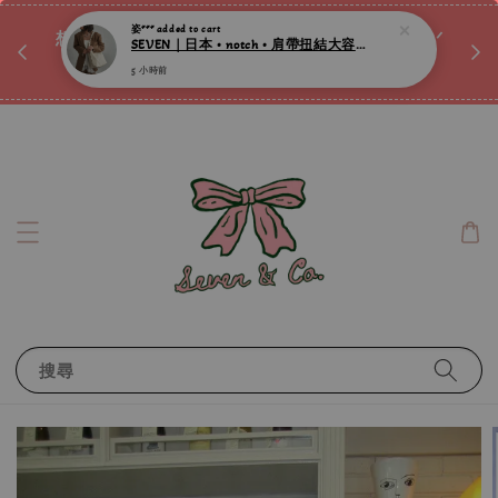
♡ 
5 小時前
唷ꕀ♡
想訂製屬於自己的『水晶手鍊』嗎ꕀ♡ 私訊我們.ᐟ.ᐟ
📣Instagram 這邊按下去
搜尋