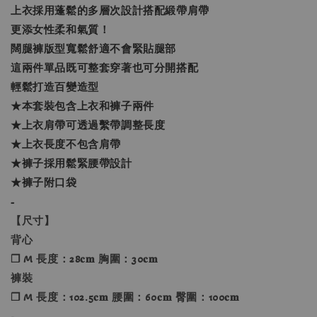
上衣採用蓬鬆的多層次設計搭配緞帶肩帶
更添女性柔和氣質！
闊腿褲版型寬鬆舒適不會緊貼腿部
這兩件單品既可整套穿著也可分開搭配
輕鬆打造百變造型
★本套裝包含上衣和褲子兩件
★上衣肩帶可透過繫帶調整長度
★上衣長度不包含肩帶
★褲子採用鬆緊腰帶設計
★褲子附口袋
-
【尺寸】
背心
❐ M 長度：28𝐜𝐦 胸圍：30𝐜𝐦
褲裝
❐ M 長度：102.5𝐜𝐦 腰圍：60𝐜𝐦 臀圍：100𝐜𝐦
-