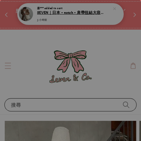
♡ 
姿***
added to cart
唷ꕀ♡
想訂製屬於自己的『水晶手鍊』嗎ꕀ♡ 私訊我們.ᐟ.ᐟ
SEVEN｜日本 • notch • 肩帶扭結大容量微光澤肩背包 ღ
📣Instagram 這邊按下去
3 小時前
搜尋