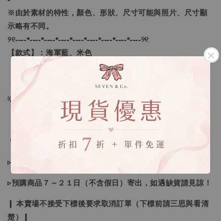
※由於素材的特性，顏色、形狀、尺寸可能與照片、尺寸顯
示略有不同。
୨୧----*----*----*----*----*----*----*----*----୨୧
【款式】：海軍藍、米色
【尺寸】：M
💡訂單依照下單順序為主唷！
🔍IG搜尋：Sevenjewelry.co
▹現貨商品１～３日內寄出
▹預購商品７～２１日（不含假日）寄出，如遇缺貨請見諒！
❙ 本賣場不接受下標後要求取消訂單（下標前請三思與看清
楚）❙