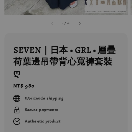
1
/
12
SEVEN｜日本 • GRL • 層疊
荷葉邊吊帶背心寬褲套裝
ღ
Regular
NT$ 980
price
Worldwide shipping
Secure payments
Authentic product