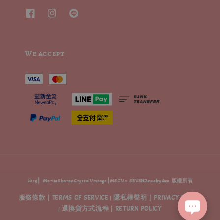
We accept
2015┃ MoritaSharonCrystalVintage┃MSCV.× SEVENJewelry&co 版權所有
服務條款 | TERMS OF SERVICE
隱私權聲明 | PRIVACY POLICY
|
退換貨方式流程 | RETURN POLICY
|