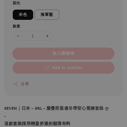
顏色
米色
海軍藍
數量
加入購物車
Add to wishlist
分享
SEVEN｜日本 • GRL • 層疊荷葉邊吊帶背心寬褲套裝 ღ
-
這款套裝採用輕盈舒適的順滑布料