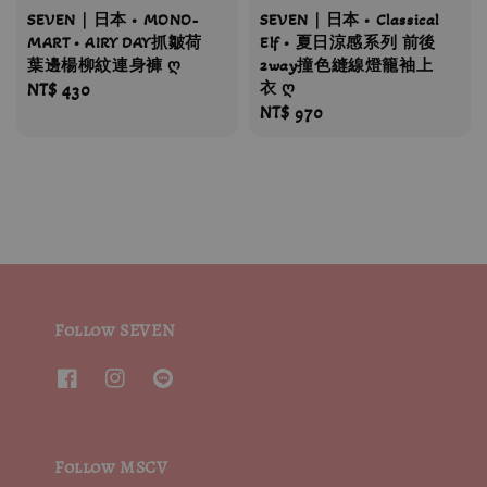
SEVEN｜日本 • MONO-
SEVEN｜日本 • Classical
MART • AIRY DAY抓皺荷
Elf • 夏日涼感系列 前後
葉邊楊柳紋連身褲 ღ
2way撞色縫線燈籠袖上
衣 ღ
Regular
NT$ 430
Regular
NT$ 970
price
price
Follow SEVEN
Follow MSCV