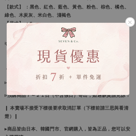
【款式】 ：黑色、紅色、藍色、黃色、粉色、棕色、橘色、
綠色、木炭灰、米白色、淺褐色
【尺寸】 ：F
💡訂單依照下單順序為主唷！
🔍IG搜尋：Sevenjewelry.co
▹現貨商品１～３日內寄出
▹預購商品７～２１日（不含假日）寄出，如遇缺貨請見諒！
❙ 本賣場不接受下標後要求取消訂單（下標前請三思與看清
楚）❙
▸商品皆由日本、韓國門市、官網購入，皆為正品，您可以安