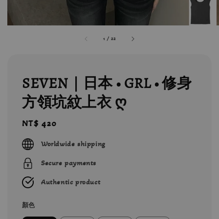
1
/
22
SEVEN｜日本 • GRL • 修身
方領坑紋上衣 ღ
Regular
NT$ 420
price
Worldwide shipping
Secure payments
Authentic product
顏色