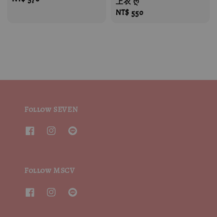
上衣 ღ
price
Regular
NT$ 550
price
Follow SEVEN
Follow MSCV