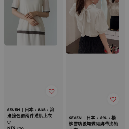
SEVEN｜日本 • BAB • 滾
邊撞色假兩件透肌上衣
SEVEN｜日本 • GRL • 楊
ღ
柳雪紡後蝴蝶結綁帶澎袖
Regular
NT$ 570