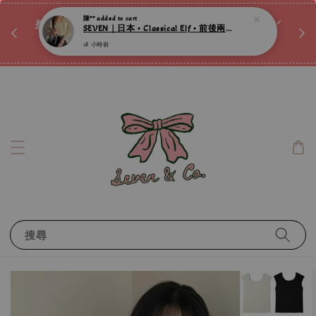
♡ 
陳**
added to cart
唷ꕀ♡
想訂製屬於自己的『水晶手鍊』嗎ꕀ♡ 私訊我們.ᐟ.ᐟ
SEVEN｜日本 • Classical Elf • 前後兩穿綁帶糖果袖透膚百褶上衣衫 ღ
📣Instagram 這邊按下去
18 小時前
搜尋