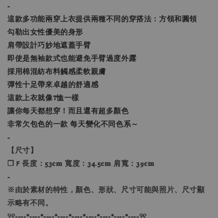
-
這款多功能兩穿上衣提供兩種不同的穿搭法：方領和圓領
勾勒出女性優美的身形
肩帶設計巧妙地遮蓋手臂
即使是無袖款式也能避免手臂過度外露
採用棉混紡布料觸感柔軟親膚
彈性十足帶來卓越的舒適感
這款上衣就像T恤一樣
讓你每天都想穿！而且還有超多顏色
非常欠包色的一款 每天變化不同色系～
-
【尺寸】
❐ F 長度：53𝐜𝐦 寬度：34.5𝐜𝐦 肩寬：39𝐜𝐦
-
※由於素材的特性，顏色、形狀、尺寸可能與照片、尺寸顯
示略有不同。
୨୧----*----*----*----*----*----*----*----*----୨୧