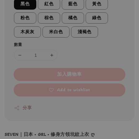
黑色
紅色
藍色
黃色
粉色
棕色
橘色
綠色
木炭灰
米白色
淺褐色
數量
加入購物車
Add to wishlist
分享
SEVEN｜日本 • GRL • 修身方領坑紋上衣 ღ