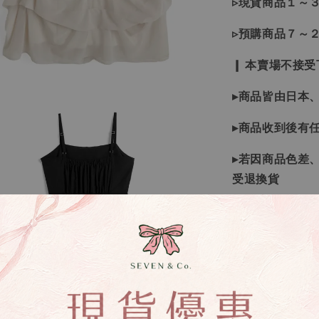
▹現貨商品１～
▹預購商品７～
❙ 本賣場不接
▸商品皆由日本
▸商品收到後有
▸若因商品色差
受退換貨
▸下水過後的商