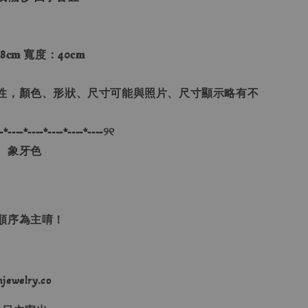
8𝐜𝐦 寬度：40𝐜𝐦
性，顏色、形狀、尺寸可能與照片、尺寸顯示略有不
-*----*----*----*----*----୨୧
、象牙色
單順序為主唷！
ewelry.co