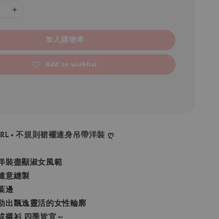
加入購物車
Add to wishlist
 GRL • 不規則裙襬連身吊帶洋裝 ღ
洋裝盡顯淑女風範
隨意縫製
葉邊
勒出飄逸靈活的女性輪廓
或襯衫 四季皆宜～