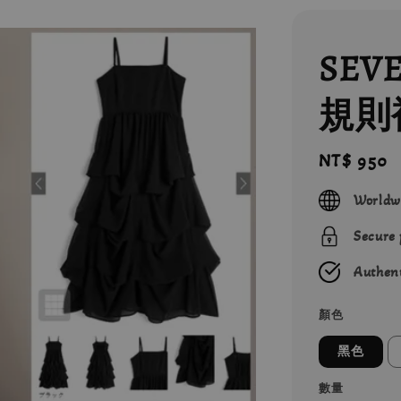
SEV
規則
Regular
NT$ 950
price
Worldw
Secure
Authent
顏色
黑色
數量