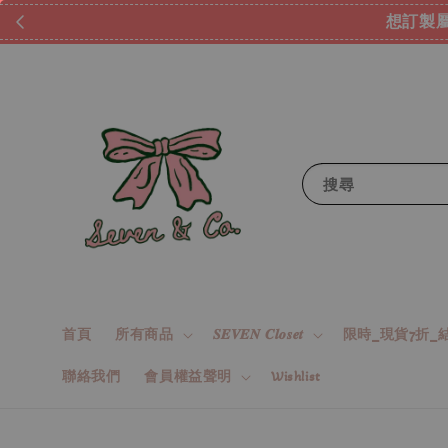
想訂製屬
搜尋
首頁
所有商品
𝑺𝑬𝑽𝑬𝑵 𝑪𝒍𝒐𝒔𝒆𝒕
限時_現貨7折_結
聯絡我們
會員權益聲明
Wishlist