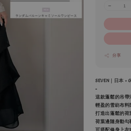
分享
SEVEN｜日本 •
-
這款蓬鬆的吊帶
輕盈的雪紡布料
打造出蓬鬆的荷
荷葉邊隨身動勾
可搭配修身上衣