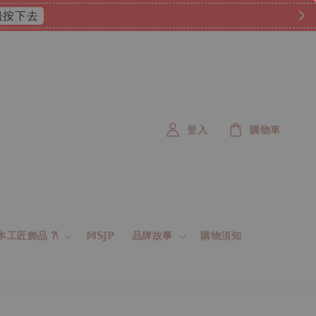
 這邊按下去
登入
購物車
 日本工匠飾品 𐙚
𝕄𝕊𝕁ℙ
品牌故事
購物須知