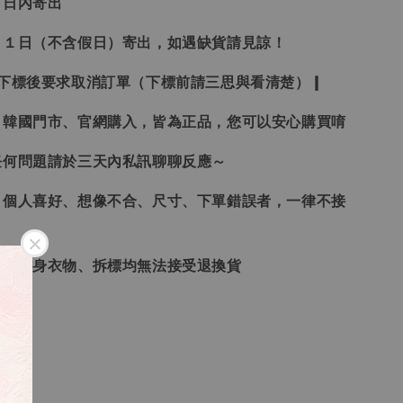
３日內寄出
２１日（不含假日）寄出，如遇缺貨請見諒！
受下標後要求取消訂單（下標前請三思與看清楚）❙
、韓國門市、官網購入，皆為正品，您可以安心購買唷
任何問題請於三天內私訊聊聊反應～
、個人喜好、想像不合、尺寸、下單錯誤者，一律不接
品、貼身衣物、拆標均無法接受退換貨