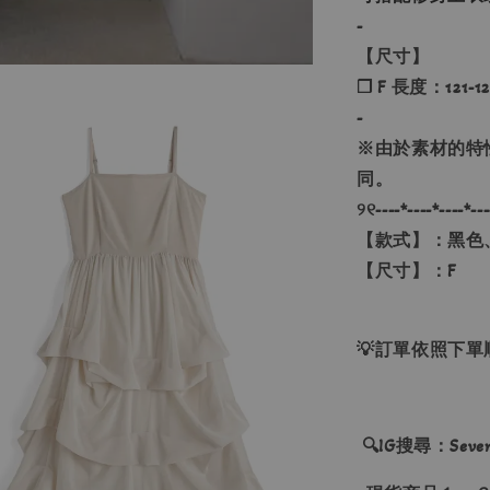
-
【尺寸】
❐ F 長度：121-12
-
※由於素材的特
同。
୨୧----*----*----*---
【款式】：黑色
【尺寸】：F
💡訂單依照下
🔍IG搜尋：Sevenj