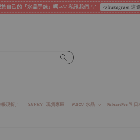
於自己的『水晶手鍊』嗎ꕀ♡ 私訊我們.ᐟ.ᐟ
📣Instagram
帳現折ˎˊ˗
𝑺𝑬𝑽𝑬𝑵--現貨專區
MSCV-水晶
PalnartPoc 