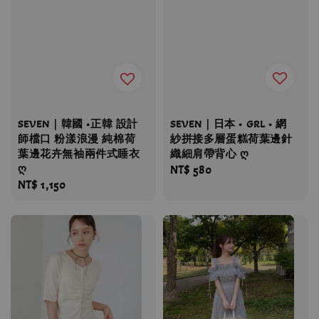
SEVEN｜日本 • GRL • 網
SEVEN｜韓國 •正韓 設計
紗拼接多層蛋糕荷葉邊針
師檔口 粉漾浪漫 純棉荷
織細肩帶背心 ღ
葉邊花卉無袖兩件式睡衣
ღ
Regular
NT$ 580
Regular
NT$ 1,150
price
price