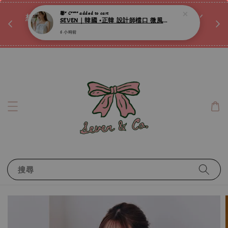
♡ 
馨* C****
added to cart
唷ꕀ♡
想訂製屬於自己的『水晶手鍊』嗎ꕀ♡ 私訊我們.ᐟ.ᐟ
SEVEN｜韓國 •正韓 設計師檔口 微風晨曦天藍蕾絲滾邊純棉連身睡裙 ღ
📣Instagram 這邊按下去
6 小時前
搜尋