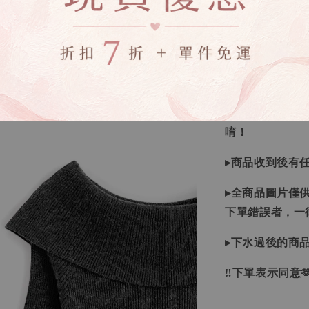
▸所有商品皆以
▸因日本商品貨
等待下單，若您
▸如遇缺斷貨情
▸商品皆由日本
唷！
▸商品收到後有
▸全商品圖片僅
下單錯誤者，一
▸下水過後的商
‼下單表示同意