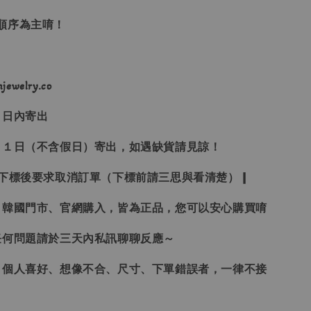
單順序為主唷！
ewelry.co
３日內寄出
２１日（不含假日）寄出，如遇缺貨請見諒！
受下標後要求取消訂單（下標前請三思與看清楚）❙
、韓國門市、官網購入，皆為正品，您可以安心購買唷
任何問題請於三天內私訊聊聊反應～
、個人喜好、想像不合、尺寸、下單錯誤者，一律不接