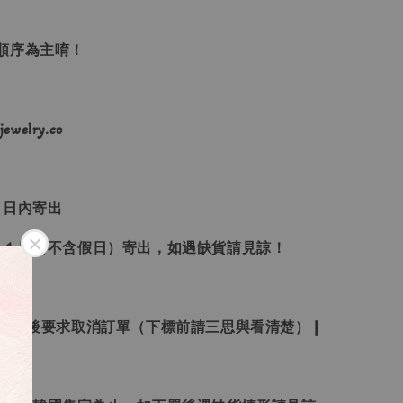
單順序為主唷！
ewelry.co
３日內寄出
２１日（不含假日）寄出，如遇缺貨請見諒！
受下標後要求取消訂單（下標前請三思與看清楚）❙