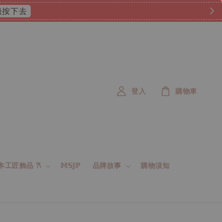
 這邊按下去
登入
購物車
 日本工匠飾品 𐙚
𝕄𝕊𝕁ℙ
品牌故事
購物須知