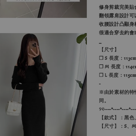
修身剪裁完美貼
翻領露肩設計可
收腰設計凸顯身
很適合穿去約會
_
【尺寸】
❐ S 長度：113𝐜
❐ M 長度：114𝐜
❐ L 長度：115𝐜
-
※由於素材的特
同。
୨୧----*----*----*---
【款式】：黑色
【尺寸】：S、M