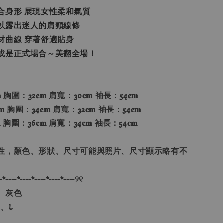
合身形 展現女性柔和氣質
以露出迷人的肩頸線條
材曲線 穿著舒適貼身
或是正式場合～美翻全場！
 胸圍：32𝐜𝐦 肩寬：30𝐜𝐦 袖長：54𝐜𝐦
 胸圍：34𝐜𝐦 肩寬：32𝐜𝐦 袖長：54𝐜𝐦
 胸圍：36𝐜𝐦 肩寬：34𝐜𝐦 袖長：54𝐜𝐦
性，顏色、形狀、尺寸可能與照片、尺寸顯示略有不
-*----*----*----*----*----୨୧
、灰色
、L