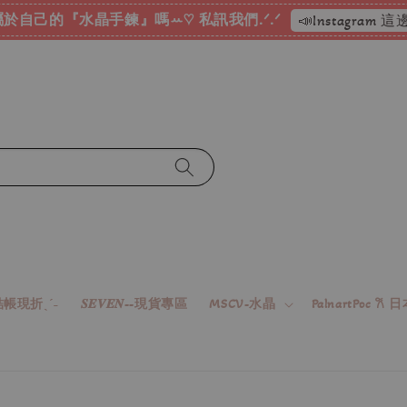
於自己的『水晶手鍊』嗎ꕀ♡ 私訊我們.ᐟ.ᐟ
📣Instagram
帳現折ˎˊ˗
𝑺𝑬𝑽𝑬𝑵--現貨專區
MSCV-水晶
PalnartPoc 