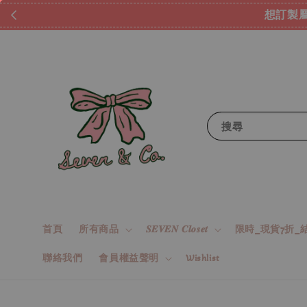
想訂製屬
搜尋
首頁
所有商品
𝑺𝑬𝑽𝑬𝑵 𝑪𝒍𝒐𝒔𝒆𝒕
限時_現貨7折_結
聯絡我們
會員權益聲明
Wishlist