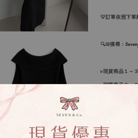
💡訂單依照下
🔍IG搜尋：Sevenj
▹現貨商品１～
▹預購商品７～
❙ 本賣場不接