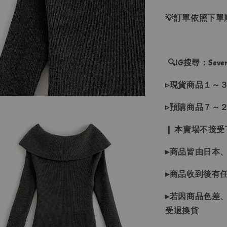
💡訂單依照下
🔍IG搜尋：Sevenj
▹現貨商品１～
▹預購商品７～
❙ 本賣場不接
▸商品皆由日本
▸商品收到後有
▸若因商品色差
受退換貨