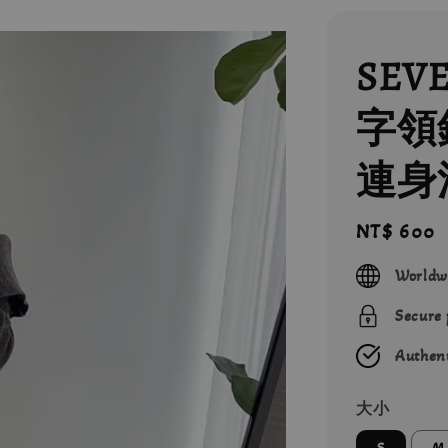
SEV
字領
連身
Regular
NT$ 600
price
Worldw
Secure
Authent
大小
S
M