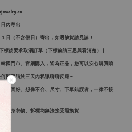
ewelry.co
３日內寄出
２１日（不含假日）寄出，如遇缺貨請見諒！
受下標後要求取消訂單（下標前請三思與看清楚）❙
、韓國門市、官網購入，皆為正品，您可以安心購買唷
任何問題請於三天內私訊聊聊反應～
、個人喜好、想像不合、尺寸、下單錯誤者，一律不接
品、貼身衣物、拆標均無法接受退換貨