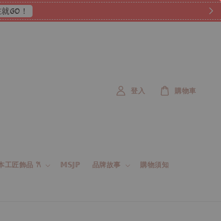
就GO！
登入
購物車
 日本工匠飾品 𐙚
𝕄𝕊𝕁ℙ
品牌故事
購物須知