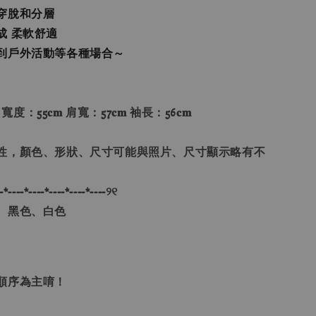
穿脫和分層
成 柔軟舒適
到戶外活動等各種場合～
 寬度：55𝐜𝐦 肩寬：57𝐜𝐦 袖長：56𝐜𝐦
性，顏色、形狀、尺寸可能與照片、尺寸顯示略有不
-*----*----*----*----*----୨୧
、黑色、白色
單順序為主唷！