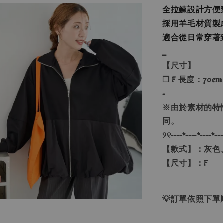
全拉鍊設計方便
採用羊毛材質製
適合從日常穿著
_
【尺寸】
❐ F 長度：70𝐜𝐦
-
※由於素材的特
同。
୨୧----*----*----*---
【款式】：灰色
【尺寸】：F
💡訂單依照下