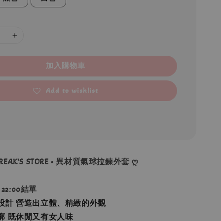
加入購物車
Add to wishlist
FREAK'S STORE • 異材質氣球拉鍊外套 ღ
 22:00結單
設計 營造出立體、精緻的外觀
廓 既休閒又有女人味