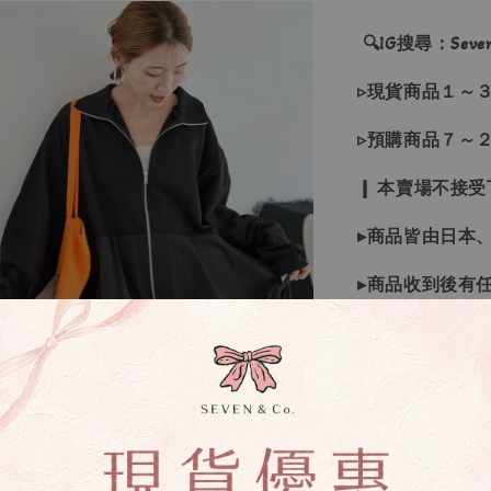
🔍IG搜尋：Sevenj
▹現貨商品１～
▹預購商品７～
❙ 本賣場不接
▸商品皆由日本
▸商品收到後有
▸若因商品色差
受退換貨
▸下水過後的商