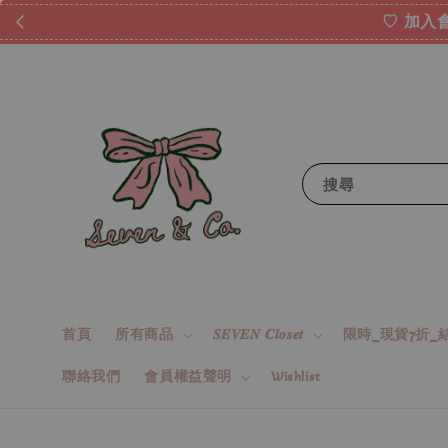
♡ 加入會
搜尋
首頁
所有商品
𝑺𝑬𝑽𝑬𝑵 𝑪𝒍𝒐𝒔𝒆𝒕
限時_現貨7折_結
聯絡我們
會員權益聲明
Wishlist