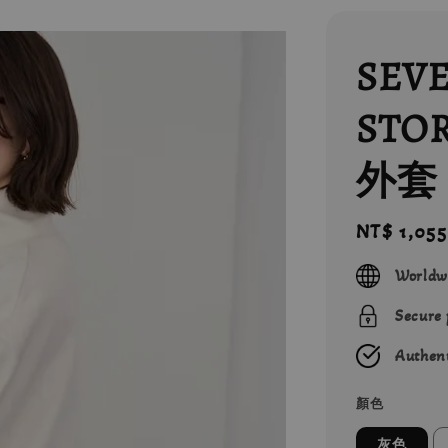
SEV
STO
外套 
Regular
NT$ 1,055
price
Worldw
Secure
Authent
顏色
灰色