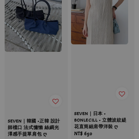
SEVEN｜日本 •
BONLECILL • 立體波紋緹
SEVEN｜韓國 •正韓 設計
花直筒細肩帶洋裝 ღ
師檔口 法式慵懶 絲綢光
Regular
NT$ 650
澤感手提單肩包 ღ