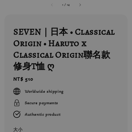
1
/
14
SEVEN｜日本 • Classical
Origin • Haruto x
Classical Origin聯名款
修身T恤 ღ
Regular
NT$ 510
price
Worldwide shipping
Secure payments
Authentic product
大小