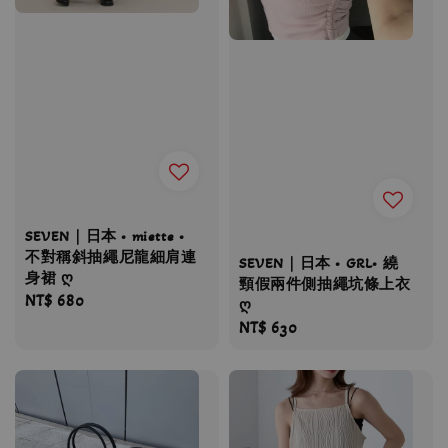
SEVEN｜日本 • miette •
不對稱斜抽繩尼龍細肩連
SEVEN｜日本 • GRL• 繞
身裙 ღ
頸假兩件側抽繩坑條上衣
Regular
NT$ 680
ღ
price
Regular
NT$ 630
price