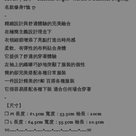
名款修身T恤 ღ
-
精緻設計與舒適體驗的完美融合
在極簡主義設計理念下
衣領細節增添了亮點打造出時尚感
柔軟、有彈性的布料貼合身體
它提供了舒適的穿著體驗
左袖上的織嘜巧妙地突顯了服裝的個性
簡約卻完美搭配各種日常服裝
一件設計精美的T卹 百搭各種服裝
它很容易搭配各種下裝 適合任何場合穿著
-
【尺寸】
❐ M 長度：61.5𝐜𝐦 寬度：53.5𝐜𝐦 袖長：20𝐜𝐦
❐ L 長度：64.5𝐜𝐦 寬度：55.5𝐜𝐦 袖長：20.5𝐜𝐦
୨୧----*----*----*----*----*----*----*----*----୨୧