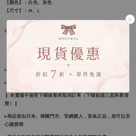
【顏色】：白色、灰色
【尺寸】：M、L
💡訂單依照下單順序為主唷！
🔍IG搜尋：Sevenjewelry.co
▹現貨商品１～３日內寄出
▹預購商品７～２１日（不含假日）寄出，如遇缺貨請見諒！
❙ 本賣場不接受下標後要求取消訂單（下標前請三思與看清
楚）❙
▸商品皆由日本、韓國門市、官網購入，皆為正品，您可以安
心購買唷