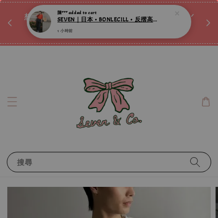
♡ 
陳***
added to cart
唷ꕀ♡
想訂製屬於自己的『水晶手鍊』嗎ꕀ♡ 私訊我們.ᐟ.ᐟ
SEVEN｜日本 • BONLECILL • 反摺高腰丹寧修身牛仔褲 ღ
📣Instagram 這邊按下去
1 小時前
搜尋