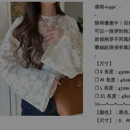
価格➭450´ˎ˗
-
限時優惠中！目前
可以一路穿到秋
前後兩穿不同風
蕾絲紋路很有氣
-
【尺寸】
❐ S 長度：45𝐜𝐦
❐ M 長度：46𝐜
❐ L 長度：47𝐜𝐦
❐ XL 長度：48𝐜
୨୧----*----*----*---
【顏色】：黑色
【尺寸】：S、M