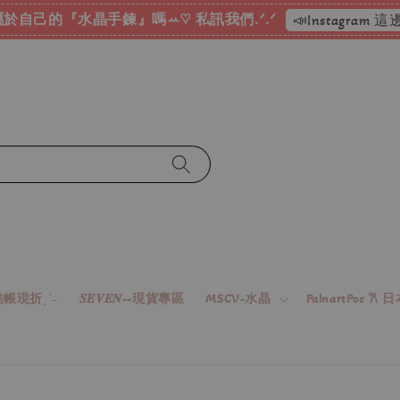
於自己的『水晶手鍊』嗎ꕀ♡ 私訊我們.ᐟ.ᐟ
📣Instagram
帳現折ˎˊ˗
𝑺𝑬𝑽𝑬𝑵--現貨專區
MSCV-水晶
PalnartPoc 