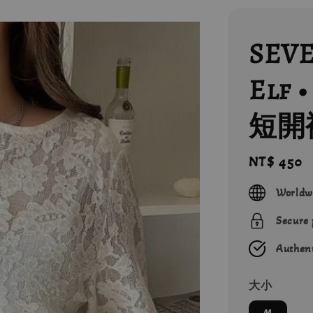
SEVE
Elf
短開
Regular
NT$ 450
price
Worldw
Secure
Authent
大小
M