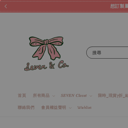
想訂製屬
搜尋
首頁
所有商品
𝑺𝑬𝑽𝑬𝑵 𝑪𝒍𝒐𝒔𝒆𝒕
限時_現貨7折_結
聯絡我們
會員權益聲明
Wishlist