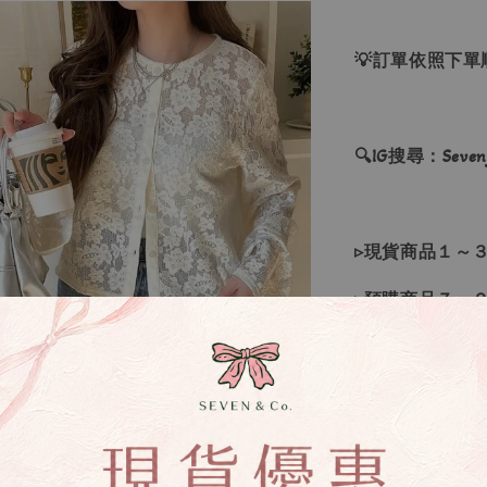
💡訂單依照下
🔍IG搜尋：Sevenj
▹現貨商品１～
▹預購商品７～
❙ 本賣場不接