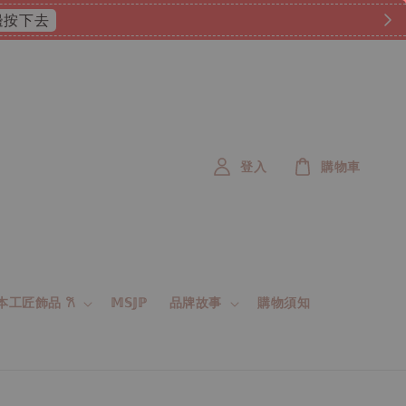
 這邊按下去
登入
購物車
 日本工匠飾品 𐙚
𝕄𝕊𝕁ℙ
品牌故事
購物須知