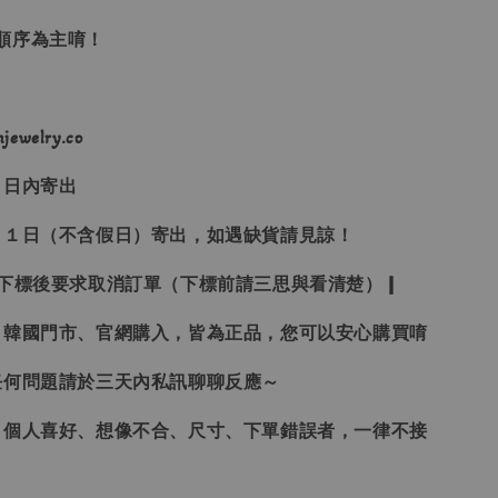
單順序為主唷！
ewelry.co
３日內寄出
２１日（不含假日）寄出，如遇缺貨請見諒！
受下標後要求取消訂單（下標前請三思與看清楚）❙
、韓國門市、官網購入，皆為正品，您可以安心購買唷
任何問題請於三天內私訊聊聊反應～
、個人喜好、想像不合、尺寸、下單錯誤者，一律不接