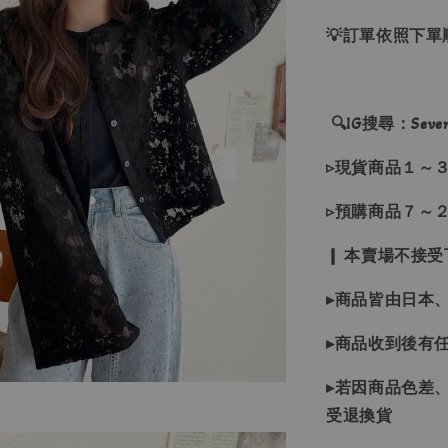
💡訂單依照下
🔍IG搜尋：Sevenj
▹現貨商品１～
▹預購商品７～
❙ 本賣場不接
▸商品皆由日本
▸商品收到後有
▸若因商品色差
受退換貨