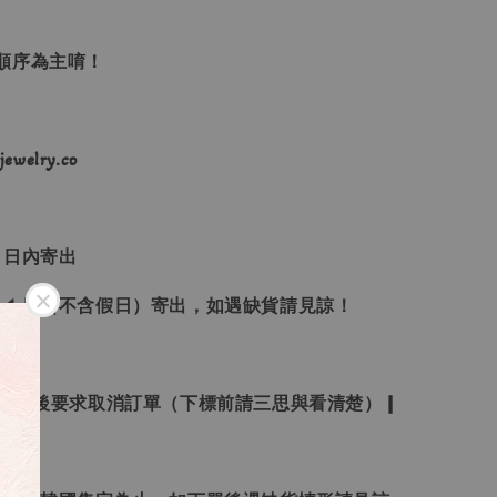
單順序為主唷！
ewelry.co
３日內寄出
２１日（不含假日）寄出，如遇缺貨請見諒！
受下標後要求取消訂單（下標前請三思與看清楚）❙