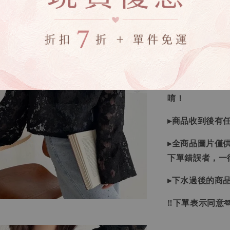
▸所有商品皆以
▸因日本商品貨
等待下單，若您
▸如遇缺斷貨情
▸商品皆由日本
唷！
▸商品收到後有
▸全商品圖片僅
下單錯誤者，一
▸下水過後的商
‼下單表示同意