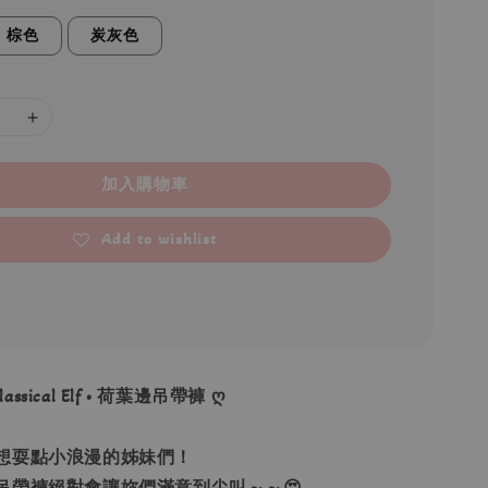
棕色
炭灰色
加入購物車
Add to wishlist
lassical Elf • 荷葉邊吊帶褲 ღ
想耍點小浪漫的姊妹們！
吊帶褲絕對會讓妳們滿意到尖叫～～😍