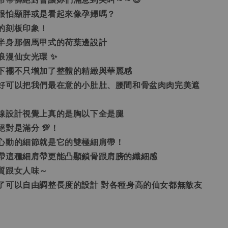
很怕顯胖或是看起來像孕婦嗎？
的刻板印象！
半身那個馬甲式的荷葉邊設計
浪漫仙女光環 ✨
下襬不只增加了整體的精緻與華麗感
好可以把我們最在意的小肚肚、腰間和骨盆肉肉完美遮
線設計視覺上真的是胸以下全是腿
對是滿分 💯！
心動的細節就是它的雙極細肩帶！
帶這種細肩帶更能凸顯鎖骨跟肩膀的纖細感
質跟女人味～
了可以自由調整長度的設計 對各種身高的仙女都無敵友