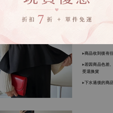
▹現貨商品１～
▹預購商品７～
❙ 本賣場不接
▸商品皆由日本
▸商品收到後有
▸若因商品色差
受退換貨
▸下水過後的商