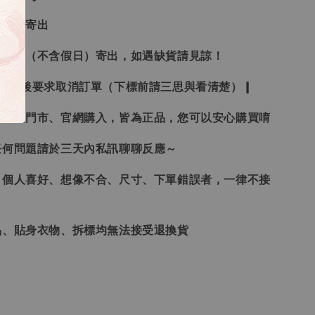
３日內寄出
２１日（不含假日）寄出，如遇缺貨請見諒！
受下標後要求取消訂單（下標前請三思與看清楚）❙
、韓國門市、官網購入，皆為正品，您可以安心購買唷
任何問題請於三天內私訊聊聊反應～
、個人喜好、想像不合、尺寸、下單錯誤者，一律不接
品、貼身衣物、拆標均無法接受退換貨