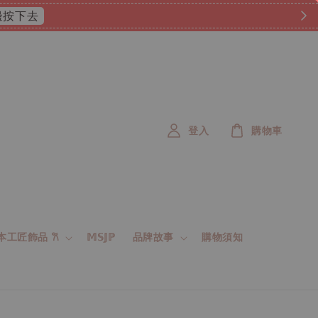
 這邊按下去
登入
購物車
 日本工匠飾品 𐙚
𝕄𝕊𝕁ℙ
品牌故事
購物須知