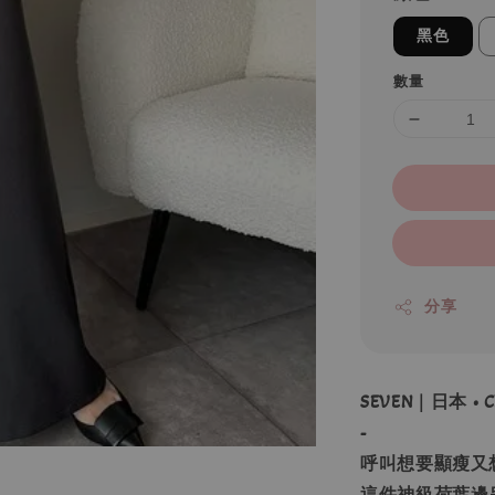
黑色
數量
分享
SEVEN｜日本 • C
-
呼叫想要顯瘦又
這件神級荷葉邊