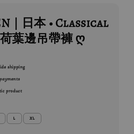
N｜日本 • Classical
 • 荷葉邊吊帶褲 ღ
ide shipping
 payments
ic product
L
XL