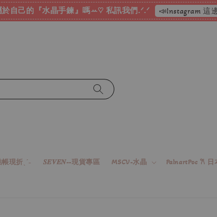
於自己的『水晶手鍊』嗎ꕀ♡ 私訊我們.ᐟ.ᐟ
📣Instagram
帳現折ˎˊ˗
𝑺𝑬𝑽𝑬𝑵--現貨專區
MSCV-水晶
PalnartPoc 