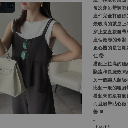
每次穿吊帶褲都
這件完全打破妳
最吸睛的就是上
穿上去直接自帶
這個微澎的傘狀
更心機的是它剛
住 🤫
搭配上拉高的腰
顯瘦和長腿效果絕
另一個讓人超級
比起一般的粗肩
看起來超級有氣
而且肩帶貼心做
善 🫶
-
【尺寸】