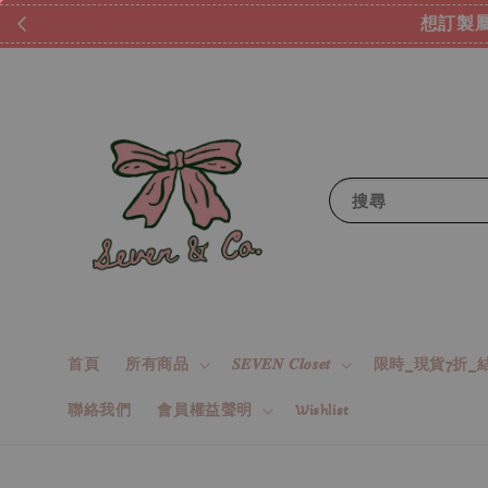
想訂製屬
搜尋
首頁
所有商品
𝑺𝑬𝑽𝑬𝑵 𝑪𝒍𝒐𝒔𝒆𝒕
限時_現貨7折_結
聯絡我們
會員權益聲明
Wishlist