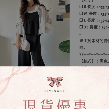
❐ S 長度：133-13
❐ M 長度：135-14
❐ L 長度：137-14
❐ XL 長度：140-1
-
※
由於素材的特
同。
୨୧----*----*----*---
【款式】：黑色
【尺寸】：S、M
💡訂單依照下
🔍IG搜尋：Sevenj