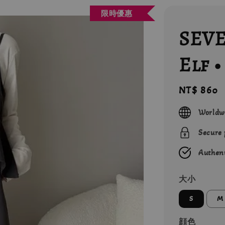
限時優惠
SEVE
Elf
Regular
NT$ 860
price
Worldw
Secure
Authent
大小
S
M
顔色