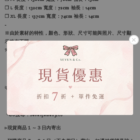
❐ L 長度：132𝐜𝐦 寬度：72𝐜𝐦 袖長：14𝐜𝐦
❐ XL 長度：137𝐜𝐦 寬度：74𝐜𝐦 袖長：14𝐜𝐦
-
※由於素材的特性，顏色、形狀、尺寸可能與照片、尺寸顯
示略有不同。
୨୧----*----*----*----*----*----*----*----*----୨୧
【款式】 ：黑色、木炭灰、淺褐色
【尺寸】 ：S、M、L、XL
💡訂單依照下單順序為主唷！
🔍IG搜尋：Sevenjewelry.co
▹現貨商品１～３日內寄出