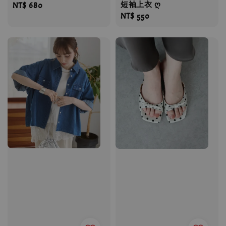
短袖上衣 ღ
Regular
NT$ 680
Regular
NT$ 550
price
price