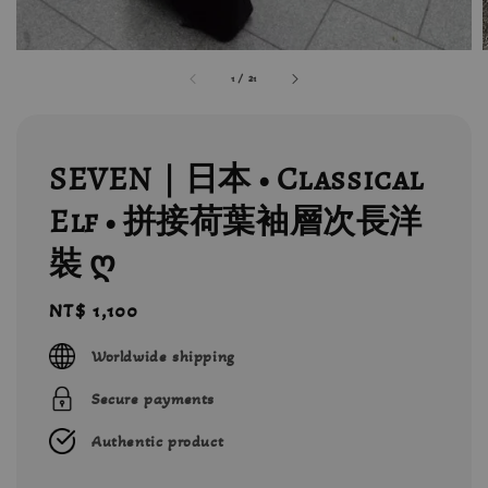
1
/
21
SEVEN｜日本 • Classical
Elf • 拼接荷葉袖層次長洋
裝 ღ
Regular
NT$ 1,100
price
Worldwide shipping
Secure payments
Authentic product