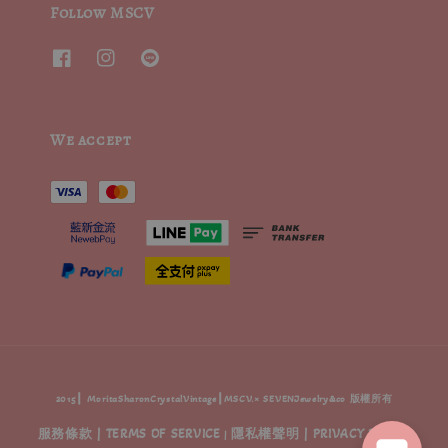
Follow MSCV
We accept
2015┃ MoritaSharonCrystalVintage┃MSCV.× SEVENJewelry&co 版權所有
服務條款 | TERMS OF SERVICE
隱私權聲明 | PRIVACY POLICY
|