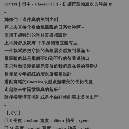
SEVEN｜日本 • Classical Elf • 拼接荷葉袖層次長洋裝 ღ
-
姊妹們！這件真的美到尖叫
穿上去直接化身仙氣飄飄的日系女神啊～
使用了超特別的異材質拼接設計
上半身舒服親膚 下半身裙襬立體有型
一件就幫妳把穿搭的高級層次感拉到最滿 ✨
最吸睛的就是那個夢幻到不行的荷葉邊袖口
不只無敵浪漫還能完美修飾我們最在意的掰掰肉，
裙襬是今年超紅的層次蛋糕裙設計
搭配寬鬆的Oversize版型跟超唯美的長裙長度
走起路來裙襬微飄真的超級仙
隨便搭雙漂亮涼鞋或是小白鞋就能馬上美美出門！
-
【尺寸】
❐ S 長度：128𝐜𝐦 寬度：68𝐜𝐦 袖長：13𝐜𝐦
❐ M 長度：130𝐜𝐦 寬度：70𝐜𝐦 袖長：13𝐜𝐦