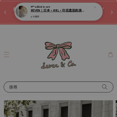
♡ 
4 分鐘前
唷ꕀ♡
想訂製屬於自己的『水晶手鍊』嗎ꕀ♡ 私訊我們.ᐟ.ᐟ
📣Instagram 這邊按下去
搜尋