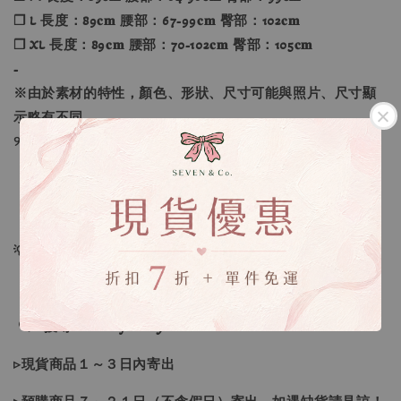
❐ L 長度：89𝐜𝐦 腰部：67-99𝐜𝐦 臀部：102𝐜𝐦
❐ XL 長度：89𝐜𝐦 腰部：70-102𝐜𝐦 臀部：105𝐜𝐦
-
※由於素材的特性，顏色、形狀、尺寸可能與照片、尺寸顯
示略有不同。
୨୧----*----*----*----*----*----*----*----*----୨୧
【款式】 ：黑色、棕色
【尺寸】 ：S、M、L、XL
💡訂單依照下單順序為主唷！
🔍IG搜尋：Sevenjewelry.co
▹現貨商品１～３日內寄出