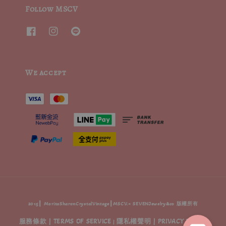
Follow MSCV
We accept
2015┃ MoritaSharonCrystalVintage┃MSCV.× SEVENJewelry&co 版權所有
服務條款 | TERMS OF SERVICE
隱私權聲明 | PRIVACY POLICY
|