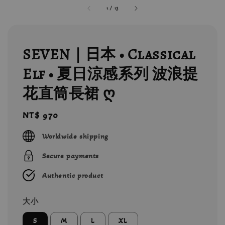
1
/
13
SEVEN｜日本 • Classical
Elf • 夏日涼感系列 波浪提
花直筒長裙 ღ
Regular
NT$ 970
price
Worldwide shipping
Secure payments
Authentic product
大小
S
M
L
XL