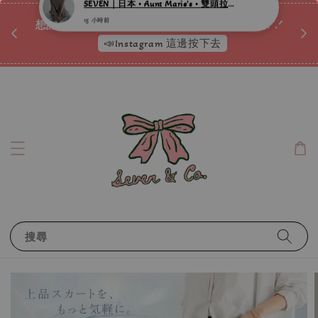
♡ 
唷ꕀ♡
想訂製屬於自己的『水晶手鍊』嗎ꕀ♡ 私訊我們.ᐟ.ᐟ
📣Instagram 這邊按下去
搜尋