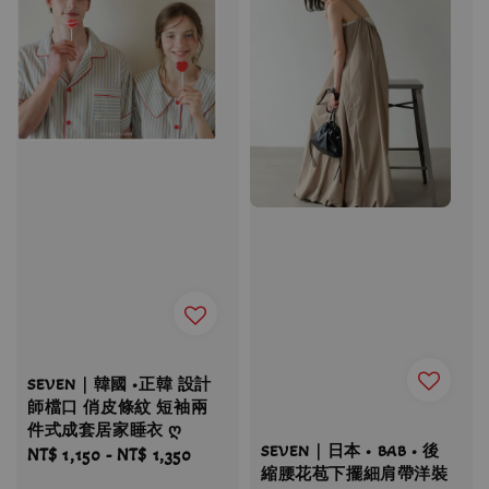
SEVEN｜韓國 •正韓 設計
師檔口 俏皮條紋 短袖兩
件式成套居家睡衣 ღ
SEVEN｜日本 • BAB • 後
Regular
NT$ 1,150
-
NT$ 1,350
縮腰花苞下擺細肩帶洋裝
price