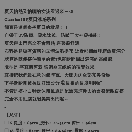
-
夏天怕熱又怕曬的女孩看過來～📣
Classical Elf夏日涼感系列
簡直是這個炎炎夏日的救星！！
自帶了UV防曬、吸水速乾、防皺三大神級機能！
夏天穿出門完全不會悶熱 穿著很舒適
布料是超級有質感的立體波浪提花 近看那個紋理精緻度滿分
就算是隨便搭件簡單的素T也能瞬間飄出滿滿的高級感
版型是I字直筒剪裁 強調垂直線條的視覺效果
直接把我們最在意的假胯寬、大腿肉肉全部完美修飾
下半身瞬間被拉長好幾公分 🤫長裙的長度剛剛好
不管是搭小白鞋走休閒風還是配漂亮涼鞋去約會都無敵百搭
完全不用動腦就能美美出門喔～
-
【尺寸】
❐ S 長度：89𝐜𝐦 腰部：61-93𝐜𝐦 臀部：96𝐜𝐦
❐ M 長度：89𝐜𝐦 腰部：64-96𝐜𝐦 臀部：99𝐜𝐦