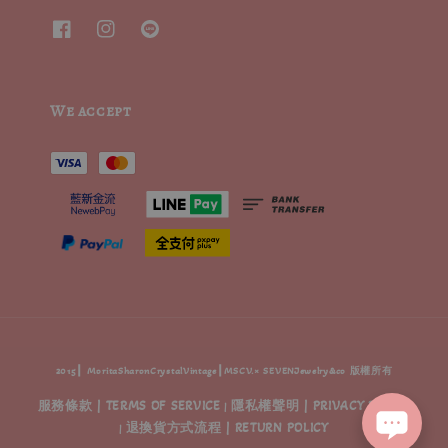
We accept
2015┃ MoritaSharonCrystalVintage┃MSCV.× SEVENJewelry&co 版權所有
服務條款 | TERMS OF SERVICE
隱私權聲明 | PRIVACY POLICY
|
退換貨方式流程 | RETURN POLICY
|