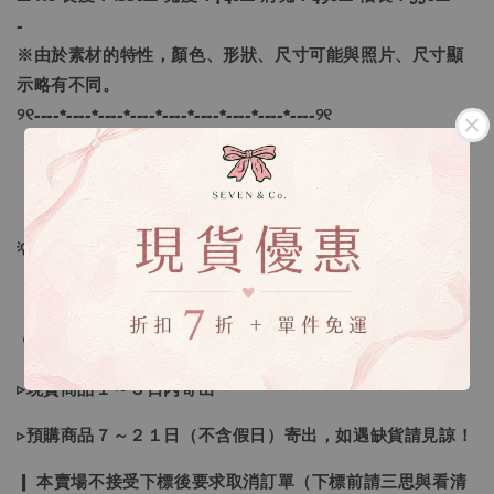
-
※由於素材的特性，顏色、形狀、尺寸可能與照片、尺寸顯
示略有不同。
୨୧----*----*----*----*----*----*----*----*----୨୧
【款式】 ：黑色、黑格紋、棕格紋
【尺寸】 ：S、M、L、XL
💡訂單依照下單順序為主唷！
🔍IG搜尋：Sevenjewelry.co
▹現貨商品１～３日內寄出
▹預購商品７～２１日（不含假日）寄出，如遇缺貨請見諒！
❙ 本賣場不接受下標後要求取消訂單（下標前請三思與看清