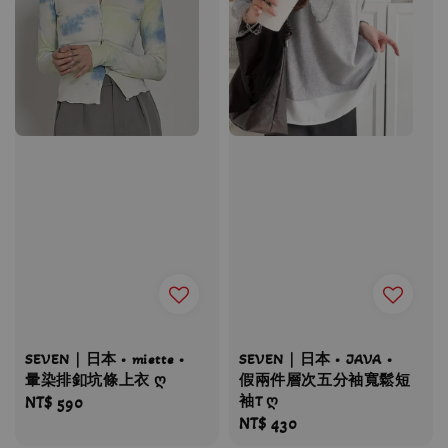
SEVEN｜日本 • miette •
SEVEN｜日本 • JAVA •
暈染排釦坑條上衣 ღ
假兩件層次五分袖寬鬆短
袖T ღ
Regular
NT$ 590
Regular
NT$ 430
price
price