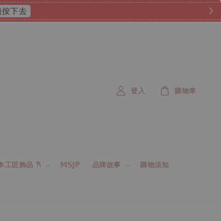
 這邊按下去
登入
購物車
 日本工匠飾品 𐙚
𝕄𝕊𝕁ℙ
品牌故事
購物須知