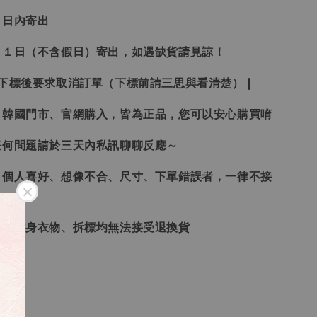
３日內寄出
２１日（不含假日）寄出，如遇缺貨請見諒！
受下標後要求取消訂單（下標前請三思與看清楚）❙
、韓國門市、官網購入，皆為正品，您可以安心購買唷
任何問題請於三天內私訊聊聊反應～
、個人喜好、想像不合、尺寸、下單錯誤者，一律不接
品、貼身衣物、拆標均無法接受退換貨