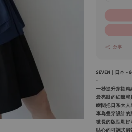
分享
SEVEN｜日本 •
-
一秒提升穿搭精
最亮眼的細節就
瞬間把日系大人
專為疊穿設計的
微長的版型剛好
貼心的可調式肩