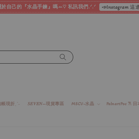
於自己的『水晶手鍊』嗎ꕀ♡ 私訊我們.ᐟ.ᐟ
📣Instagram
帳現折ˎˊ˗
𝑺𝑬𝑽𝑬𝑵--現貨專區
MSCV-水晶
PalnartPoc 