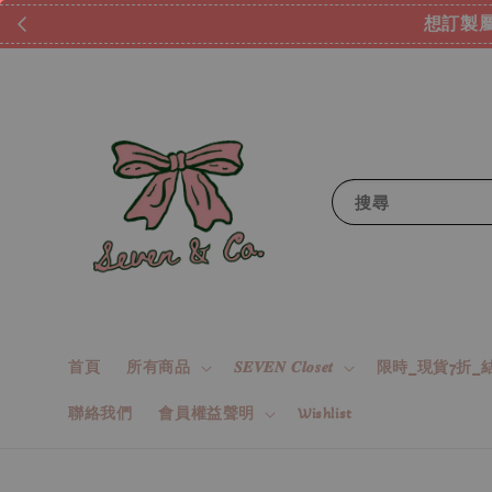
想訂製屬
搜尋
首頁
所有商品
𝑺𝑬𝑽𝑬𝑵 𝑪𝒍𝒐𝒔𝒆𝒕
限時_現貨7折_結
聯絡我們
會員權益聲明
Wishlist