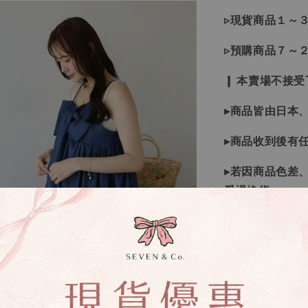
▹現貨商品１～
▹預購商品７～
❙ 本賣場不接
▸商品皆由日本
▸商品收到後有
▸若因商品色差
受退換貨
▸下水過後的商