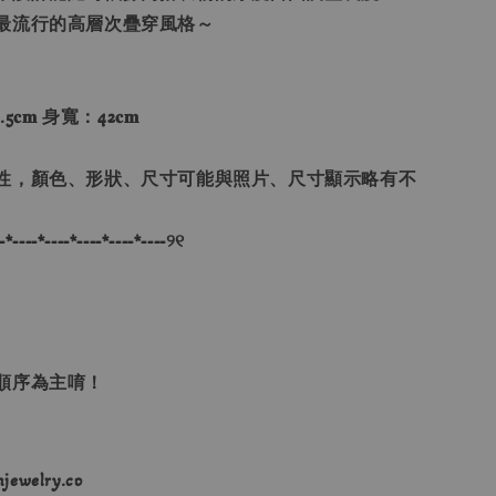
最流行的高層次疊穿風格～
𝐜𝐦 身寬：42𝐜𝐦
性，顏色、形狀、尺寸可能與照片、尺寸顯示略有不
-*----*----*----*----*----୨୧
單順序為主唷！
ewelry.co