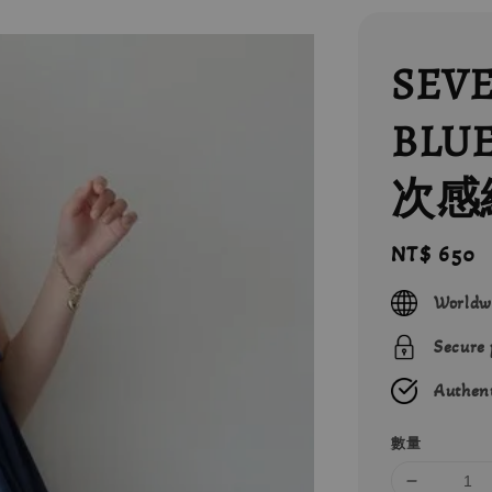
SEV
BLU
次感
Regular
NT$ 650
price
Worldw
Secure
Authent
數量