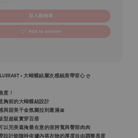
加入購物車
Add to wishlist
 BLUEEAST • 大蝴蝶結層次感細肩帶背心 ღ
緻度！
是胸前的大蝴蝶結設計
感與甜美千金氛圍拉到最滿🎀
版型超級實穿百搭
可以完美遮掩最在意的假胯寬與臀部肉肉
帶設計能隨時依據內搭衣物的厚度自由調整長度