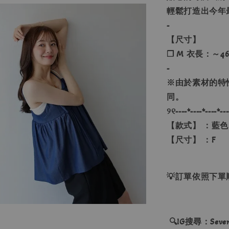
輕鬆打造出今年
-
【尺寸】
❐ M 衣長：～46.5
-
※由於素材的特
同。
୨୧----*----*----*---
【款式】 ：藍色
【尺寸】 ：F
💡訂單依照下
🔍IG搜尋：Sevenj