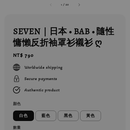
1
/
20
SEVEN｜日本 • BAB • 隨性
慵懶反折袖罩衫襯衫 ღ
Regular
NT$ 790
price
Worldwide shipping
Secure payments
Authentic product
顏色
白色
藍色
黑色
黃色
數量