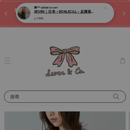
陳***
added to cart
♡ 
SEVEN｜日本 • BONLECILL • 反摺高腰丹寧修身牛仔褲 ღ
唷ꕀ♡
想訂製屬於自己的『水晶手鍊』嗎ꕀ♡ 私訊我們.ᐟ.ᐟ
3 小時前
📣Instagram 這邊按下去
搜尋