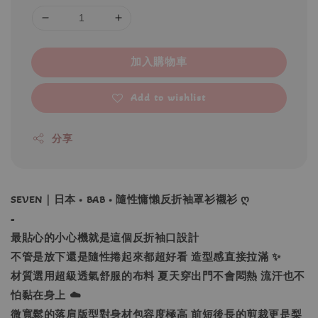
加入購物車
Add to wishlist
分享
SEVEN｜日本 • BAB • 隨性慵懶反折袖罩衫襯衫 ღ
-
最貼心的小心機就是這個反折袖口設計
不管是放下還是隨性捲起來都超好看 造型感直接拉滿 ✨
材質選用超級透氣舒服的布料 夏天穿出門不會悶熱 流汗也不
怕黏在身上 ☁️
微寬鬆的落肩版型對身材包容度極高 前短後長的剪裁更是梨