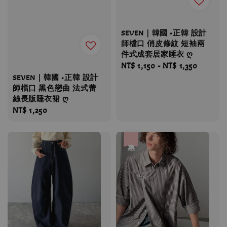
SEVEN｜韓國 •正韓 設計
師檔口 俏皮條紋 短袖兩
件式成套居家睡衣 ღ
Regular
NT$ 1,150
-
NT$ 1,350
SEVEN｜韓國 •正韓 設計
price
師檔口 黑色戀曲 法式蕾
絲長版睡衣裙 ღ
Regular
NT$ 1,250
price
優惠