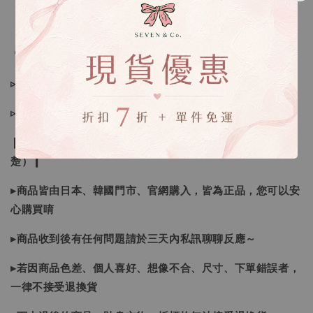
🔍IG搜尋：Sevenjewelry.co
▹現貨商品１～３日內寄出
▹預購商品７～２１日（不含假日）寄出，如遇缺貨請見諒！
❙ 本賣場不接受下標後要求取消訂單（下標前請三思與看清
楚）❙
▸商品皆由日本、韓國門市、官網購入，皆為正品，您可以安
心購買唷
▸商品收到後有任何問題請於三天內私訊聊聊反應～
▸若因商品色差、個人喜好、想像不合、尺寸、下單錯誤者，
一律不接受退換貨