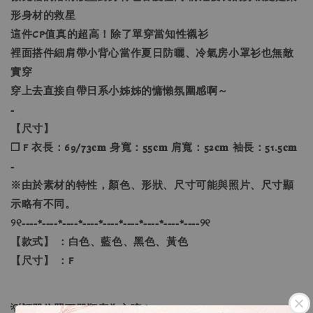
形身材的救星
這件CP值真的超高！除了單穿當知性襯衫
裡面搭件細肩帶小背心當作夏日防曬、冷氣房小罩衫也無敵
實穿
穿上去直接自帶日系小姊姊的慵懶氛圍感啊～
-
【尺寸】
❐ F 衣長：69/73𝐜𝐦 身寬：55𝐜𝐦 肩寬：52𝐜𝐦 袖長：51.5𝐜𝐦
-
※由於素材的特性，顏色、形狀、尺寸可能與照片、尺寸顯
示略有不同。
୨୧----*----*----*----*----*----*----*----*----୨୧
【款式】 ：白色、藍色、黑色、黃色
【尺寸】 ：F
💡訂單依照下單順序為主唷！