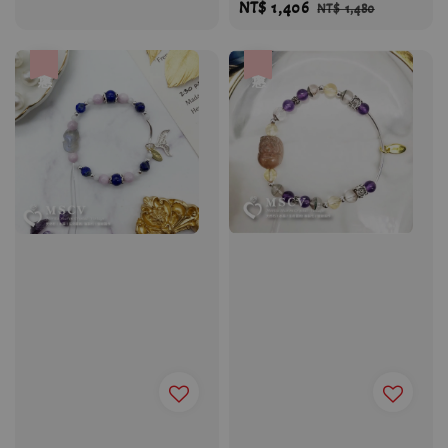
Sale
NT$ 1,406
Regular
NT$ 1,480
price
price
優惠
優惠