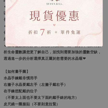
評價回覆，可以接受再下單喔。
🔸手鍊顆數問題：我們會依照每個人的手圍去量身打造，所
以長度不同每一條的水晶數量就會不同，以符合正常的手鍊
長度。
🔸客製化之範圍：我們提供的客製範圍為「手圍尺寸客製
化」及「量身需求的訂做」，還有更進一步的「生命靈數量
身訂做」。
🔸生命靈數量身訂做：採預約制線上一對一諮詢，老師將解
析生命靈數讓您更了解自己，並找到需要加強的靈數空缺，
透過進一步的分析選擇真正屬於您需要的水晶喔❤
【如何量手圍】
水晶手鍊戴非慣用手
右撇子水晶要戴左手（左撇子戴右手）
在手鍊想配戴的位子
（不要太上面也不要太下面約戴手錶的地方）
皮尺繞一圈服貼（不要刻意拉緊）