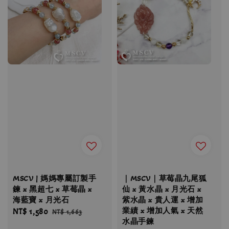
MSCV | 媽媽專屬訂製手
｜MSCV｜草莓晶九尾狐
鍊 x 黑超七 x 草莓晶 x
仙 x 黃水晶 x 月光石 x
海藍寶 x 月光石
紫水晶 x 貴人運 x 增加
業績 x 增加人氣 x 天然
Sale
NT$ 1,580
Regular
NT$ 1,663
水晶手鍊
price
price