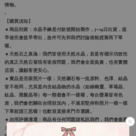
情物。
-
【購買須知】
🔸商品到貨：水晶手鍊是付款後開始製作，7~14日出貨，提
早做完會提早寄出，急件可先和我們討論後能趕製再下單
喔。
🔸天然石之真偽：我們皆使用天然水晶，若是有標示功效性
的真正天然石發現有造假問題，我們會全面負責，也有實體
店面，讓顧客更安心。
🔸實品是否跟照片一樣：天然礦石每一批原料、色澤、結晶
皆不相同，尤其是內含結晶物的水晶（如綠幽靈、草莓晶、
鈦晶、黑髮晶等）每一顆都會不一樣喔，每台螢幕皆有色
差，我們會把關在合理狀況內，不過若堅持和照片一模一樣
下單前請三思喔！也歡迎直接來門市選購。
🔸勿用評價溝通：商品有任何問題請私訊我們，我們會盡最
大努力協助處理，切勿用評價溝通，我們不願意給予一樣的