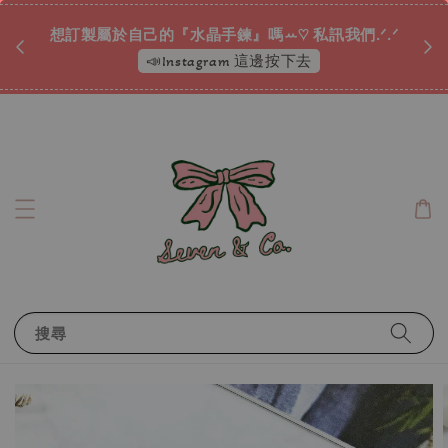
♡ 加入會員消費累積折扣點數 ⟢ 消費滿𝟐𝟎𝟎𝟎元即享
.ᐟ.ᐟ
免運唷 ✿ ˎˊ˗
現在就GO！
搜尋