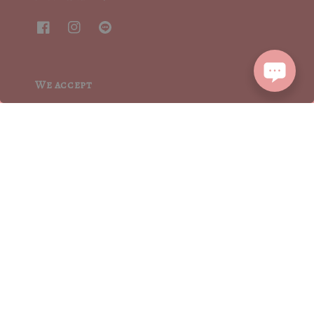
We accept
2015┃ MoritaSharonCrystalVintage┃MSCV.× SEVENJewelry&co 版權所有
服務條款 | TERMS OF SERVICE
隱私權聲明 | PRIVACY POLICY
|
退換貨方式流程 | RETURN POLICY
|