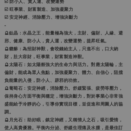
☑️ 防小人、貴人運、改變運勢
☑️ 旺事業、財富製造、加強凝聚力
☑️ 安定神經、消除壓力、增強決斷力
-
🔮鈦晶：水晶之王，能量極為強大，主財、偏財、人緣、避
邪、健康、防小人，貴人運，改變運勢，提昇旺氣。
🔮貔貅：為招財神獸，會咬錢給主人，只進不出，口大納
財，肚大容財，旺事業，財富製造神獸。
🔮太陽石：如太陽般強大的生命力與活力。對應太陽輪，主
偏財，能成為眾人焦點，加強凝聚力、體力、自信心，阻擋
負能量的入侵，防小人、辟邪的功效。
🔮葡萄石：安定神經，消除壓力。舒緩緊張、疲勞等壓力，
保持身心方面平衡與穩定，增強決斷力，對於事業心非常強
盛能給予冷靜的心，引導你實現目標，並促進和周圍人的協
調。
🔮月光石：助好眠，鎮定神經，又稱情人之石，吸引愛情，
使人高貴優雅。平衡內分泌、舒緩生理痛及水腫，是最佳訂