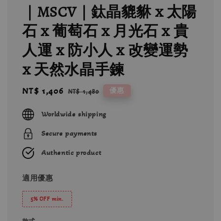
｜MSCV｜鈦晶貔貅 x 太陽
石 x 葡萄石 x 月光石 x 貴
人運 x 防小人 x 改變運勢
x 天然水晶手鍊
Sale
NT$ 1,406
Regular
優惠
NT$ 1,480
price
price
Worldwide shipping
Secure payments
Authentic product
適用優惠
5% OFF min.