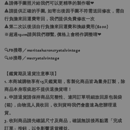
🔺請傳手圍照片給我們可以更精準的製作喔❤
🔺請提供正確的手圍, 如寄出後因手圍不符需送回修改，需自
行負擔來回運費寄回，我們提供免費修改一次
🔺第二次以後須自行負擔來回運費和換線費用($200)
※超過19cm請與我們聯繫, 價格上會稍作調整唷❤
🔍FB搜尋／moritasharoncrystalvintage
🔍IG搜尋／mscrystalvintage
【鑑賞期及退貨注意事項】
1. 本商城購物享有15天鑑賞期，客製化商品皆為量身訂製，除
商品本身瑕疵恕不提供退換貨唷！
2. 申請退貨請保持商品完整性、連同訂單明細放回原包裝袋
(箱)，由物流人員收回，收到貨時我們會盡速為您辦理退
貨。
3. 收到商品請先確認尺寸及商品，確認無誤後再點選「完成
訂單」按鈕，以免影響退貨權益。