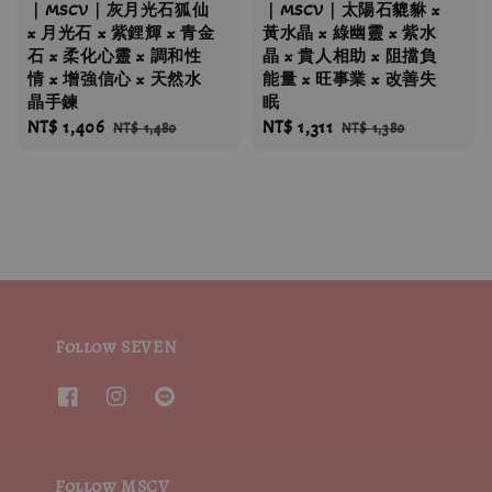
｜MSCV｜灰月光石狐仙
｜MSCV｜太陽石貔貅 x
x 月光石 x 紫鋰輝 x 青金
黃水晶 x 綠幽靈 x 紫水
石 x 柔化心靈 x 調和性
晶 x 貴人相助 x 阻擋負
情 x 增強信心 x 天然水
能量 x 旺事業 x 改善失
晶手鍊
眠
Sale
NT$ 1,406
Regular
Sale
NT$ 1,311
Regular
NT$ 1,480
NT$ 1,380
price
price
price
price
Follow SEVEN
Follow MSCV