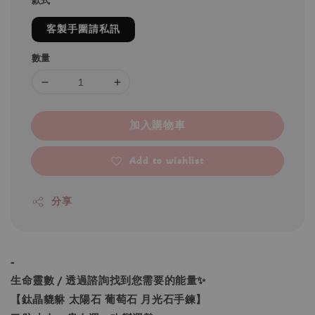
款式
客製手圍請私訊
數量
加入購物車
Add to wishlist
分享
-
生命靈數 / 透過諮詢找到您需要的能量✨
【鈦晶貔貅 太陽石 葡萄石 月光石手鍊】