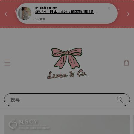
♡ 
唷ꕀ♡
想訂製屬於自己的『水晶手鍊』嗎ꕀ♡ 私訊我們.ᐟ.ᐟ
📣Instagram 這邊按下去
搜尋