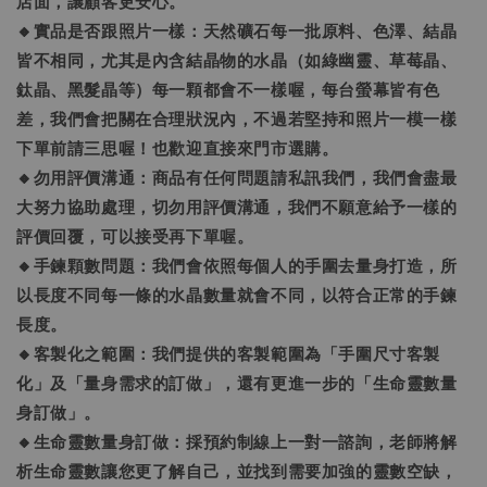
店面，讓顧客更安心。
🔸實品是否跟照片一樣：天然礦石每一批原料、色澤、結晶
皆不相同，尤其是內含結晶物的水晶（如綠幽靈、草莓晶、
鈦晶、黑髮晶等）每一顆都會不一樣喔，每台螢幕皆有色
差，我們會把關在合理狀況內，不過若堅持和照片一模一樣
下單前請三思喔！也歡迎直接來門市選購。
🔸勿用評價溝通：商品有任何問題請私訊我們，我們會盡最
大努力協助處理，切勿用評價溝通，我們不願意給予一樣的
評價回覆，可以接受再下單喔。
🔸手鍊顆數問題：我們會依照每個人的手圍去量身打造，所
以長度不同每一條的水晶數量就會不同，以符合正常的手鍊
長度。
🔸客製化之範圍：我們提供的客製範圍為「手圍尺寸客製
化」及「量身需求的訂做」，還有更進一步的「生命靈數量
身訂做」。
🔸生命靈數量身訂做：採預約制線上一對一諮詢，老師將解
析生命靈數讓您更了解自己，並找到需要加強的靈數空缺，