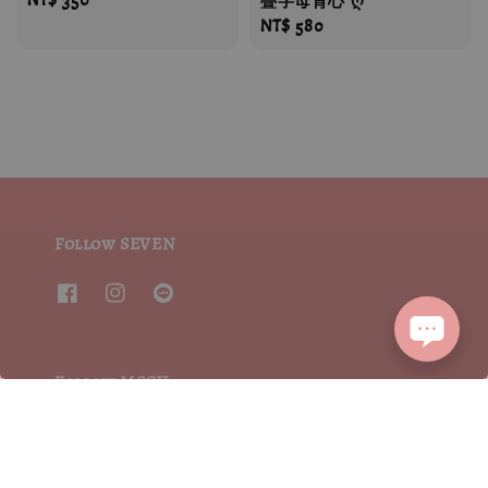
疊字母背心 ღ
price
Regular
NT$ 580
price
Follow SEVEN
Follow MSCV