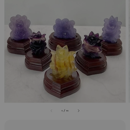
1
/
11