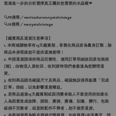
透過進一步的分析選擇真正屬於您需要的水晶喔❤
🔍FB搜尋／moritasharoncrystalvintage
🔍IG搜尋／mscrystalvintage
【鑑賞期及退貨注意事項】
1. 本商城購物享有15天鑑賞期，客製化商品皆為量身訂製，除
商品本身瑕疵恕不提供退換貨唷！
2. 申請退貨請保持商品完整性、連同訂單明細放回原包裝袋
(箱)，由物流人員收回，收到貨時我們會盡速為您辦理退
貨。
3. 收到商品請先確認尺寸及商品，確認無誤後再點選「完成
訂單」按鈕，以免影響退貨權益。
4. 若商品超過15天鑑賞期或因消費者個人不當使用拆卸產生
人為因素造成故障、損毀、磨損、擦傷、刮傷、髒污、包裝
破損不完整者，或是附配件不齊者，恕不接受退貨。
5. 本商城發票為蝦皮商城代開發票，如有發票/金流事宜，請