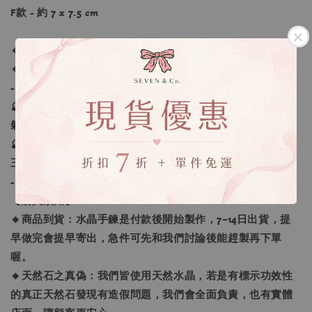
F款 - 約 7 x 7.5 cm
🔹人手量度或會有些微差異
🔹附圖中專屬木製底座 - 高約3.5 cm
-
🔮螢石：增加自信、鎮定，更有條理，檔爛桃花，幫助人體
氣場消磁淨化，去除雜氣晦氣，平衡各輪脈。
🔮狐仙：增加愛情運，幫助感情穩定，求姻緣正桃花，斬小
三，增加人氣，增加客人緣、業績。
-
【購買須知】
🔸商品到貨：水晶手鍊是付款後開始製作，7~14日出貨，提
早做完會提早寄出，急件可先和我們討論後能趕製再下單
喔。
🔸天然石之真偽：我們皆使用天然水晶，若是有標示功效性
的真正天然石發現有造假問題，我們會全面負責，也有實體