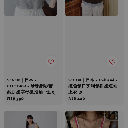
SEVEN｜日本 •
SEVEN｜日本 • Unblend •
BLUEEAST • 珍珠網紗蕾
撞色領口亨利領拼接短袖
絲拼接字母微泡袖 T恤 ღ
上衣 ღ
Regular
NT$ 590
Regular
NT$ 420
price
price