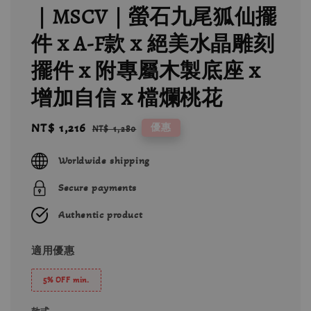
｜MSCV｜螢石九尾狐仙擺
件 x A-F款 x 絕美水晶雕刻
擺件 x 附專屬木製底座 x
增加自信 x 檔爛桃花
Sale
NT$ 1,216
Regular
優惠
NT$ 1,280
price
price
Worldwide shipping
Secure payments
Authentic product
適用優惠
5% OFF min.