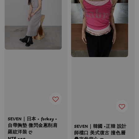
SEVEN｜日本 • forksy •
自帶胸墊 微閃金蔥削肩
SEVEN｜韓國 •正韓 設計
羅紋洋裝 ღ
師檔口 美式復古 撞色層
Regular
NT$ 350