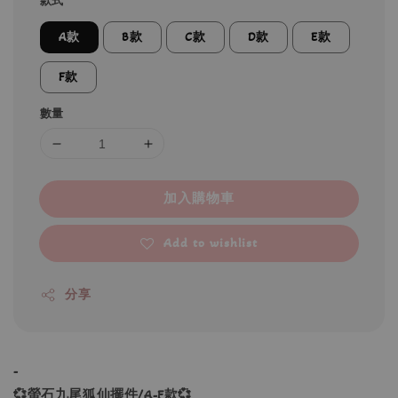
款式
A款
B款
C款
D款
E款
F款
數量
加入購物車
Add to wishlist
分享
-
💞螢石九尾狐仙擺件/A-F款💞