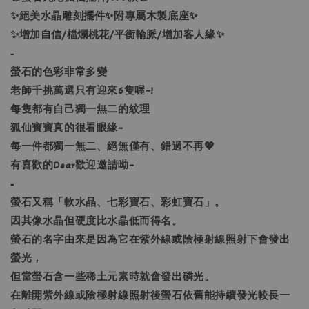
✨絕美水晶雕刻擺件✨附專屬木製底座✨
✨增加自信/檔爛桃花/平衡輪脈/增加客人緣✨
-
螢石的色彩非常多變
老師千挑萬選只有迎來6隻喔~!
每隻都有自己獨一無二的紋理
狐仙寶寶真的很看眼緣~
每一件都獨一無二、絕無僅有、錯過不再💖
有喜歡的Dear歡迎邀請呦~
-
螢石又稱「軟水晶、七彩寶石、彩虹寶石」。
因其像水晶但硬度比水晶低而得名。
螢石的名字由來是因為它在紫外線或陰極射線照射下會發出
螢光，
但當螢石含一些稀土元素時就會發出磷光。
在離開紫外線或陰極射線照射後螢石依舊能持續發光較長一