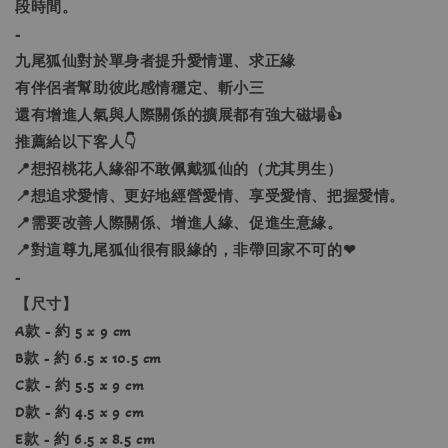
段時間。
-
九尾狐仙對於單身者提升愛情運、求正緣
有伴侶者幫助彼此感情穩定、斬小三
還有增進人氣與人際關係的擴展都有強大磁場👍
推薦給以下客人👇
📍想招桃花人緣卻不敢佩戴狐仙的（尤其男生）
📍想追求愛情、更好地經營愛情、享受愛情、把握愛情。
📍需要改善人際關係、增進人緣、促進生意緣。
📍對這尊九尾狐仙很有眼緣的，非帶回家不可的❤
-
【尺寸】
A款 - 約 5 x 9 cm
B款 - 約 6.5 x 10.5 cm
C款 - 約 5.5 x 9 cm
D款 - 約 4.5 x 9 cm
E款 - 約 6.5 x 8.5 cm