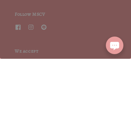
Follow MSCV
We accept
2015┃ MoritaSharonCrystalVintage┃MSCV.× SEVENJewelry&co 版權所有