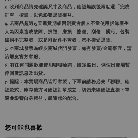
3. 收到商品請先確認尺寸及商品，確認無誤後再點選「完成
訂單」按鈕，以免影響退貨權益。
4. 若商品超過15天鑑賞期或因消費者個人不當使用拆卸產生
人為因素造成故障、損毀、磨損、擦傷、刮傷、髒污、包裝
破損不完整者，或是附配件不齊者，恕不接受退貨。
5. 本商城發票為蝦皮商城代開發票，如有發票/金流事宜，請
洽蝦皮官方客服。
6. 有任何問題歡迎使用聊聊洽詢，國定假日、例假日賣場暫
停回覆訊息及出貨。
7. 提醒：本賣場商品皆可客製，下單前請務必先「聊聊」確
認款式、庫存後方可確認訂單成立，切勿未經確認直接下單
避免影響自身權益，感謝您的配合。
您可能也喜歡