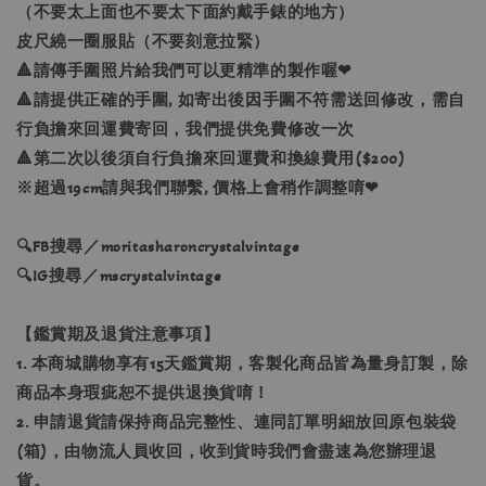
（不要太上面也不要太下面約戴手錶的地方）
皮尺繞一圈服貼（不要刻意拉緊）
🔺請傳手圍照片給我們可以更精準的製作喔❤
🔺請提供正確的手圍, 如寄出後因手圍不符需送回修改，需自
行負擔來回運費寄回，我們提供免費修改一次
🔺第二次以後須自行負擔來回運費和換線費用($200)
※超過19cm請與我們聯繫, 價格上會稍作調整唷❤
🔍FB搜尋／moritasharoncrystalvintage
🔍IG搜尋／mscrystalvintage
【鑑賞期及退貨注意事項】
1. 本商城購物享有15天鑑賞期，客製化商品皆為量身訂製，除
商品本身瑕疵恕不提供退換貨唷！
2. 申請退貨請保持商品完整性、連同訂單明細放回原包裝袋
(箱)，由物流人員收回，收到貨時我們會盡速為您辦理退
貨。