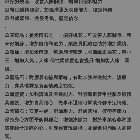
☑️ 招好桃花、改善人際關係、增加自信和魅力
☑️ 幫助感情穩定、加強溝通及表達能力、穩定情緒
☑️ 舒緩緊張、激發勇氣、堅定信念
-
🔮草莓晶：是愛情石之一，招好桃花，可改善人際關係，帶
來好姻緣，增加自信和魅力，業務員配戴也助於增加業績。
🔮狐仙：增加愛情運，幫助感情穩定，求姻緣正桃花，斬小
三，增加人氣，人緣 個性柔軟度也會提升 增加客人緣、業
績。
🔮藍晶石：對應眉心輪與喉輪，有助加強表達能力、說服
力，亦具備釋放負面情緒之功效。
🔮海藍寶：加強溝通及表達能力、對喉嚨氣管甲狀腺及腺體
具療效。增加自我信心，做事不退縮可幫助冷靜平定情緒。
🔮葡萄石：安定神經，消除壓力。舒緩緊張、疲勞等壓力，
保持身心方面平衡與穩定，增強決斷力，對於事業心非常強
盛能給予冷靜的心，引導你實現目標，並促進和周圍人的協
調。