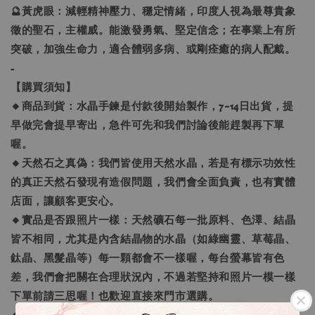
🔮黃虎眼：減輕精神壓力、穩定情緒，印度人視為最尊貴象
徵的聖石，主權威。能激發勇氣、堅定信念；在事業上有所
突破，加強生命力，適合體弱多病、或剛痊癒的病人配戴。
-
【購買須知】
🔸商品到貨：水晶手鍊是付款後開始製作，7~14日出貨，提
早做完會提早寄出，急件可先和我們討論後能趕製再下單
喔。
🔸天然石之真偽：我們皆使用天然水晶，若是有標示功效性
的真正天然石發現有造假問題，我們會全面負責，也有實體
店面，讓顧客更安心。
🔸實品是否跟照片一樣：天然礦石每一批原料、色澤、結晶
皆不相同，尤其是內含結晶物的水晶（如綠幽靈、草莓晶、
鈦晶、黑髮晶等）每一顆都會不一樣喔，每台螢幕皆有色
差，我們會把關在合理狀況內，不過若堅持和照片一模一樣
下單前請三思喔！也歡迎直接來門市選購。