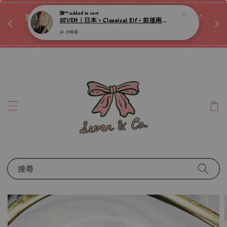
♡ 
16 小時前
唷ꕀ♡
想訂製屬於自己的『水晶手鍊』嗎ꕀ♡ 私訊我們.ᐟ.ᐟ
📣Instagram 這邊按下去
搜尋