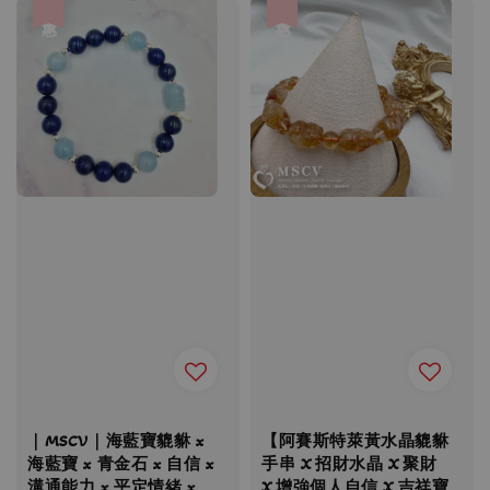
優惠
優惠
｜MSCV｜海藍寶貔貅 x
【阿賽斯特萊黃水晶貔貅
海藍寶 x 青金石 x 自信 x
手串 X 招財水晶 X 聚財
溝通能力 x 平定情緒 x
X 增強個人自信 X 吉祥寶