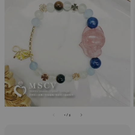
1
/
5