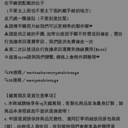
在手鍊想配戴的位子
（不要太上面也不要太下面約戴手錶的地方）
皮尺繞一圈服貼（不要刻意拉緊）
🔺請傳手圍照片給我們可以更精準的製作喔❤
🔺請提供正確的手圍, 如寄出後因手圍不符需送回修改，需自
行負擔來回運費寄回，我們提供免費修改一次
🔺第二次以後須自行負擔來回運費和換線費用($200)
※超過19cm請與我們聯繫, 價格上會稍作調整唷❤
🔍FB搜尋／moritasharoncrystalvintage
🔍IG搜尋／mscrystalvintage
【鑑賞期及退貨注意事項】
1. 本商城購物享有15天鑑賞期，客製化商品皆為量身訂製，除
商品本身瑕疵恕不提供退換貨唷！
2. 申請退貨請保持商品完整性、連同訂單明細放回原包裝袋
(箱)，由物流人員收回，收到貨時我們會盡速為您辦理退