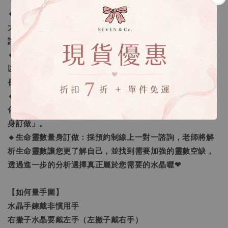
下單前請三思喔！也歡迎直接來門市選購。
🔸勿用評價溝通：商品有任何問題請私訊我們，我們會盡最
大努力協助處理，切勿用評價溝通，我們不願意給予一樣的
評價回覆，可以接受再下單喔。
🔸手鍊顆數問題：我們會依照每個人的手圍去量身打造，所
以長度不同每一條的水晶數量就會不同，以符合正常的手鍊
長度。
🔸客製化之範圍：我們提供的客製範圍為「手圍尺寸客製
化」及「量身需求的訂做」，還有更進一步的「生命靈數量
身訂做」。
🔸生命靈數量身訂做：採預約制線上一對一諮詢，老師將解
析生命靈數讓您更了解自己，並找到需要加強的靈數空缺，
透過進一步的分析選擇真正屬於您需要的水晶喔❤
【如何量手圍】
水晶手鍊戴非慣用手
右撇子水晶要戴左手（左撇子戴右手）