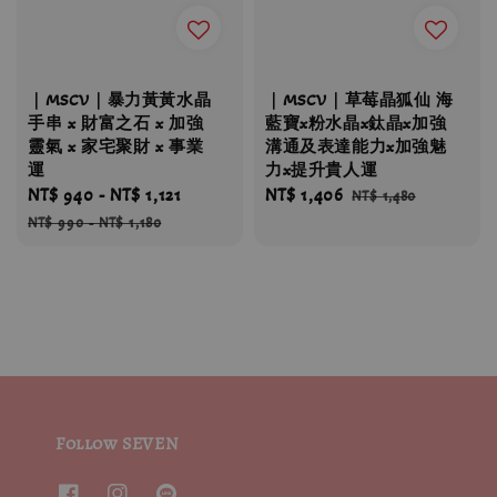
｜MSCV｜暴力黃黃水晶
｜MSCV｜草莓晶狐仙 海
手串 x 財富之石 x 加強
藍寶x粉水晶x鈦晶x加強
靈氣 x 家宅聚財 x 事業
溝通及表達能力x加強魅
運
力x提升貴人運
Sale
NT$ 940
-
NT$ 1,121
Regular
Sale
NT$ 1,406
Regular
NT$ 1,480
price
price
price
price
NT$ 990
-
NT$ 1,180
Follow SEVEN