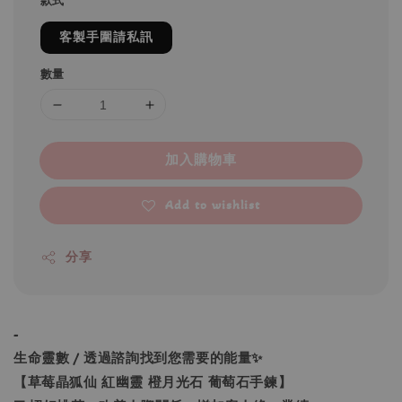
款式
客製手圍請私訊
數量
加入購物車
Add to wishlist
分享
-
生命靈數 / 透過諮詢找到您需要的能量✨
【草莓晶狐仙 紅幽靈 橙月光石 葡萄石手鍊】