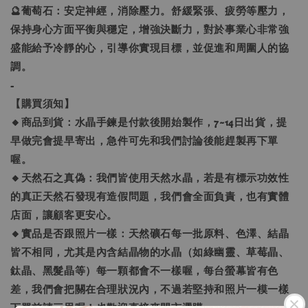
🔮葡萄石：安定神經，消除壓力。舒緩緊張、疲勞等壓力，
保持身心方面平衡與穩定，增強決斷力，對於事業心非常強
盛能給予冷靜的心，引導你實現目標，並促進和周圍人的協
調。
-
【購買須知】
🔸商品到貨：水晶手鍊是付款後開始製作，7~14日出貨，提
早做完會提早寄出，急件可先和我們討論後能趕製再下單
喔。
🔸天然石之真偽：我們皆使用天然水晶，若是有標示功效性
的真正天然石發現有造假問題，我們會全面負責，也有實體
店面，讓顧客更安心。
🔸實品是否跟照片一樣：天然礦石每一批原料、色澤、結晶
皆不相同，尤其是內含結晶物的水晶（如綠幽靈、草莓晶、
鈦晶、黑髮晶等）每一顆都會不一樣喔，每台螢幕皆有色
差，我們會把關在合理狀況內，不過若堅持和照片一模一樣