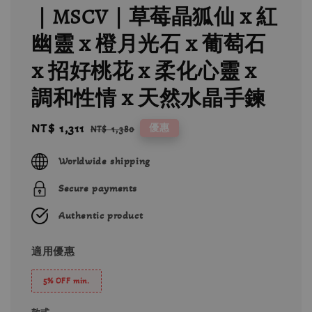
｜MSCV｜草莓晶狐仙 x 紅
幽靈 x 橙月光石 x 葡萄石
x 招好桃花 x 柔化心靈 x
調和性情 x 天然水晶手鍊
Sale
NT$ 1,311
Regular
優惠
NT$ 1,380
price
price
Worldwide shipping
Secure payments
Authentic product
適用優惠
5% OFF min.