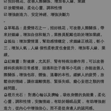
☑️ 招好桃花、改善人際關係、增加客人緣、業績
☑️ 放鬆情緒、柔化心靈、調和性情
☑️ 增強創造力、安定神經、增強決斷力
-
🔮草莓晶：是愛情石之一，招好桃花，可改善人際關係，帶
來好姻緣，增加自信和魅力，業務員配戴也助於增加業績。
🔮狐仙：增加愛情運，幫助感情穩定，求姻緣正桃花，斬小
三，增加人氣，人緣 個性柔軟度也會提升、增加客人緣、業
績。
🔮紅幽靈：對健康，尤其肝、腎有特殊治療作用，可以改善
婦科疾病和日常感冒、頭痛和肚子痛等小毛病；亦能改善人
際關係，增強包容、體恤、溫馨的本性。緩解人的疲勞，放
鬆你的情緒，讓你遠離憤怒、緊張失眠、癡心妄想之類的情
緒問題。
🔮橙月光石： 對應心輪以及臍輪，吸收身體的負能量，柔化
心靈，調和性情，安撫情緒，有助於睡眠品質， 有助增強創
造力，從內心中增強信心。而不是從身邊人的認同感。