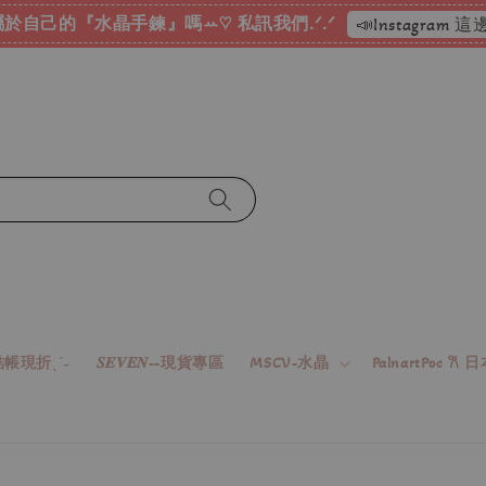
於自己的『水晶手鍊』嗎ꕀ♡ 私訊我們.ᐟ.ᐟ
📣Instagram
帳現折ˎˊ˗
𝑺𝑬𝑽𝑬𝑵--現貨專區
MSCV-水晶
PalnartPoc 