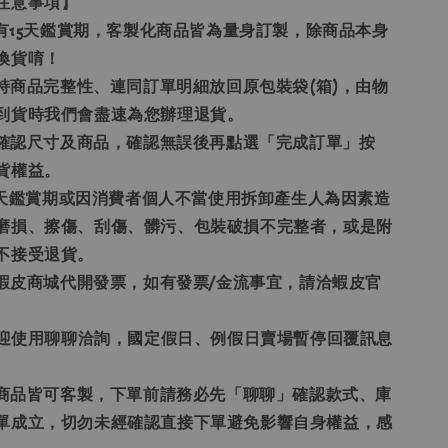
注意事項】
享有15天鑑賞期，客製化商品皆為量身訂製，除商品本身
換貨唷！
保持商品完整性、連同訂單明細放回原包裝袋(箱)，由物
到貨時我們會盡速為您辦理退貨。
請先確認尺寸及商品，確認無誤後再點選「完成訂單」按
貨權益。
15天鑑賞期或因消費者個人不當使用拆卸產生人為因素造
磨損、擦傷、刮傷、髒污、包裝破損不完整者，或是附
不接受退貨。
票為蝦皮商城代開發票，如有發票/金流事宜，請洽蝦皮官
題歡迎使用聊聊洽詢，國定假日、例假日賣場暫停回覆訊息
賣場商品皆可客製，下單前請務必先「聊聊」確認款式、庫
單成立，切勿未經確認直接下單避免影響自身權益，感