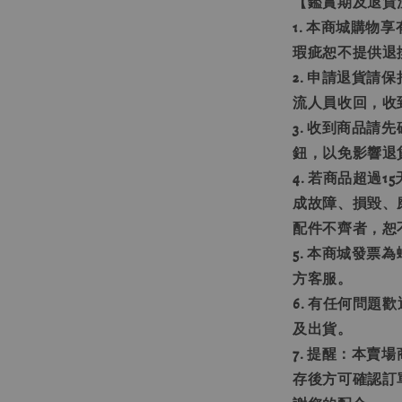
【鑑賞期及退貨
1. 本商城購物
瑕疵恕不提供退
2. 申請退貨請
流人員收回，收
3. 收到商品
鈕，以免影響退
4. 若商品超過
成故障、損毀、
配件不齊者，恕
5. 本商城發
方客服。
6. 有任何問
及出貨。
7. 提醒：本
存後方可確認訂