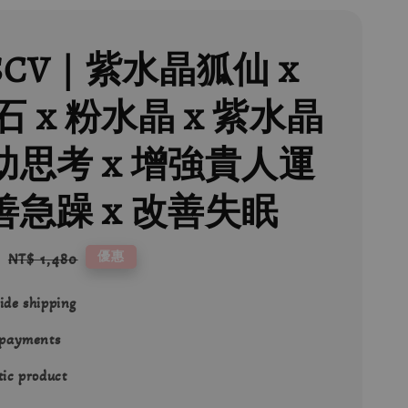
SCV｜紫水晶狐仙 x
 x 粉水晶 x 紫水晶
幫助思考 x 增強貴人運
善急躁 x 改善失眠
6
Regular
優惠
NT$ 1,480
price
ide shipping
 payments
ic product