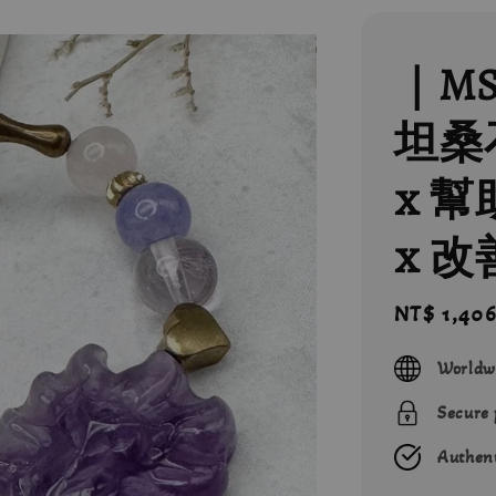
｜M
坦桑石
x 
x 改
Sale
NT$ 1,40
price
Worldw
Secure
Authent