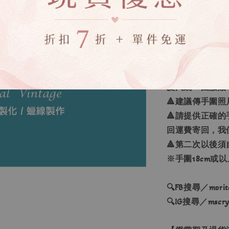
【如何量手圍】
水晶手鍊戴非慣
右撇子水晶要戴
在手鍊想配戴的
（不要太上面也
（如沒有配戴其
皮尺繞一圈服貼
🔺建議傳手圍
🔺請提供正確
回運費寄回，我
🔺第二次以後須
※手圍18cm或
🔍FB搜尋／moritas
🔍IG搜尋／mscryst