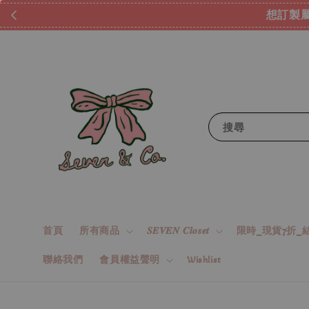
想訂製屬
搜尋
首頁
所有商品
𝑺𝑬𝑽𝑬𝑵 𝑪𝒍𝒐𝒔𝒆𝒕
限時_現貨7折_結
聯絡我們
會員權益聲明
Wishlist