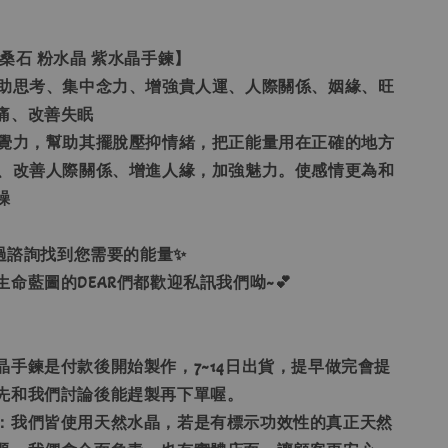
桑石 粉水晶 紫水晶手鍊】
、幫助思考、集中念力、增強貴人運、人際關係、姻緣、旺
痛、改善失眠
和直覺力，幫助其擺脫壓抑情緒，把正能量用在正確的地方
愛情、改善人際關係、增進人緣，加強魅力。使感情更為和
躁
透過諮詢找到您需要的能量✨
命藍圖的DEAR們都歡迎私訊我們呦~💕
晶手鍊是付款後開始製作，7~14日出貨，提早做完會提
先和我們討論後能趕製再下單喔。
偽：我們皆使用天然水晶，若是有標示功效性的真正天然