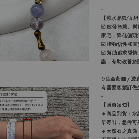
-
【紫水晶狐仙 坦
☑️ 啟發智慧
家宅，降低偏頭
☑️ 增強悟性
☑️ 幫助追求
諧，有助改善急
✨生命藍圖 / 
有需要客製訂做生
-
【購買須知】
🔸商品到貨：水
早寄出，急件可
🔸天然石之真