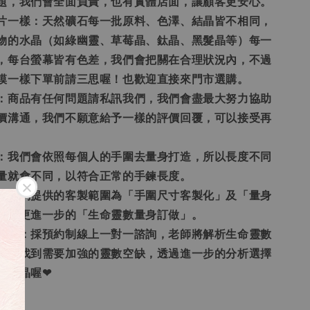
題，我們會全面負責，也有實體店面，讓顧客更安心。
照片一樣：天然礦石每一批原料、色澤、結晶皆不相同，
物的水晶（如綠幽靈、草莓晶、鈦晶、黑髮晶等）每一
，每台螢幕皆有色差，我們會把關在合理狀況內，不過
模一樣下單前請三思喔！也歡迎直接來門市選購。
通：商品有任何問題請私訊我們，我們會盡最大努力協助
價溝通，我們不願意給予一樣的評價回覆，可以接受再
題：我們會依照每個人的手圍去量身打造，所以長度不同
量就會不同，以符合正常的手鍊長度。
圍：我們提供的客製範圍為「手圍尺寸客製化」及「量身
還有更進一步的「生命靈數量身訂做」。
身訂做：採預約制線上一對一諮詢，老師將解析生命靈數
，並找到需要加強的靈數空缺，透過進一步的分析選擇
的水晶喔❤