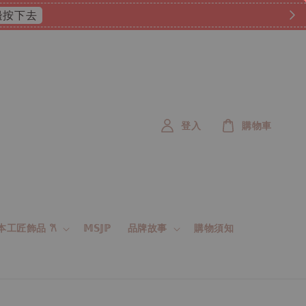
 這邊按下去
登入
購物車
 日本工匠飾品 𐙚
𝕄𝕊𝕁ℙ
品牌故事
購物須知