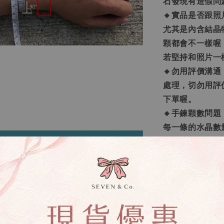
石發現有造假問
🔸實品是否跟
尤其是內含結晶
顆都會不一樣喔
若堅持和照片一
🔸勿用評價溝
處理，切勿用評
下單喔。
🔸手鍊顆數問
每一條的水晶數
🔸客製化之範
需求的訂做」，
🔸生命靈數量
讓您更了解自己
真正屬於您需要