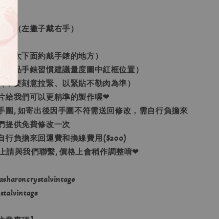
用手
左手（左撇子戴右手）
位子
不要太下面約戴手錶的地方）
他飾品手錶習慣建議量度圖中紅框位置）
（不要刻意拉緊、以緊貼不勒肉為準）
照片給我們可以更精準的製作喔❤
的手圍, 如寄出後因手圍不符需送回修改，需自行負擔來
們提供免費修改一次
自行負擔來回運費和換線費用($200)
以上請與我們聯繫, 價格上會稍作調整唷❤
haroncrystalvintage
alvintage