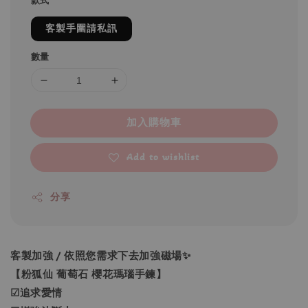
款式
客製手圍請私訊
數量
加入購物車
Add to wishlist
分享
客製加強 / 依照您需求下去加強磁場✨
【粉狐仙 葡萄石 櫻花瑪瑙手鍊】
☑追求愛情