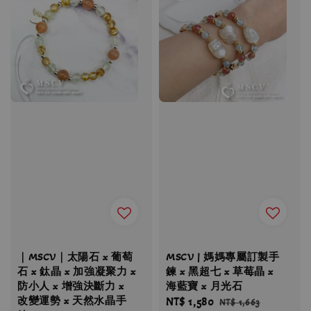
｜MSCV｜太陽石 x 葡萄
MSCV | 媽媽專屬訂製手
石 x 鈦晶 x 加強凝聚力 x
鍊 x 黑超七 x 草莓晶 x
防小人 x 增強決斷力 x
海藍寶 x 月光石
改變運勢 x 天然水晶手
Sale
NT$ 1,580
Regular
NT$ 1,663