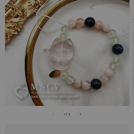
1
/
3