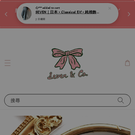
♡ 
心***
added to cart
唷ꕀ♡
想訂製屬於自己的『水晶手鍊』嗎ꕀ♡ 私訊我們.ᐟ.ᐟ
SEVEN｜日本 • Classical Elf • 純棉飾緞帶褶襉牛仔寬褲 ღ
📣Instagram 這邊按下去
7 分鐘前
搜尋