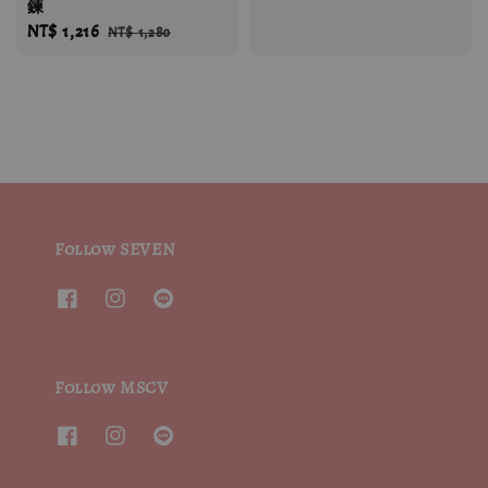
鍊
price
price
Sale
NT$ 1,216
Regular
NT$ 1,280
price
price
Follow SEVEN
Follow MSCV