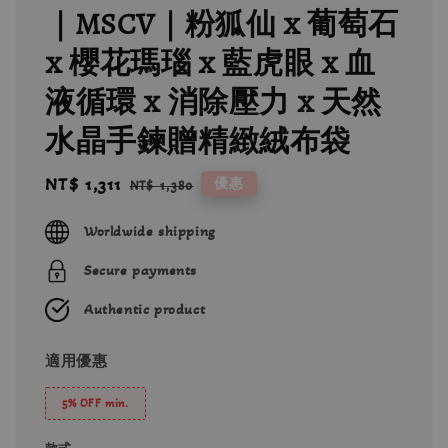
｜MSCV｜粉狐仙 x 葡萄石
x 櫻花瑪瑙 x 藍虎眼 x 血
液循環 x 消除壓力 x 天然
水晶手鍊贈精緻絨布袋
Sale
NT$ 1,311
Regular
優惠
NT$ 1,380
price
price
Worldwide shipping
Secure payments
Authentic product
適用優惠
5% OFF min.