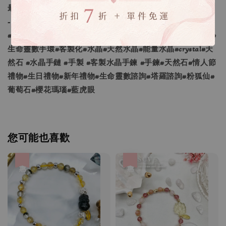
最尊貴象徵的聖石。
-
#mscrystalvintage#moritasharonjp#生命靈數#生命靈數手鍊#
生命靈數手環#客製化#水晶#天然水晶#能量水晶#crystal#天
然石 #水晶手鏈 #手製 #客製水晶手鍊 #手鍊#天然石#情人節
禮物#生日禮物#新年禮物#生命靈數諮詢#塔羅諮詢#粉狐仙#
葡萄石#櫻花瑪瑙#藍虎眼
您可能也喜歡
優惠
優惠