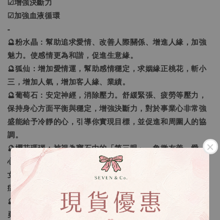
☑增強決斷力
☑加強血液循環
-
🔮粉水晶：幫助追求愛情、改善人際關係、增進人緣，加強
魅力。使感情更為和諧，促進生意緣。
🔮狐仙：增加愛情運，幫助感情穩定，求姻緣正桃花，斬小
三，增加人氣，增加客人緣、業績。
🔮葡萄石：安定神經，消除壓力。舒緩緊張、疲勞等壓力，
保持身心方面平衡與穩定，增強決斷力，對於事業心非常強
盛能給予冷靜的心，引導你實現目標，並促進和周圍人的協
調。
🔮櫻花瑪瑙：被視為寶石中的「第三眼」，象徵友善、愛
心、希望。加強血液循環、促進新陳代謝，美容養顏，調理
女性荷爾蒙，有助防婦科病、止經痛並調和氣血，減少失眠
症狀。
🔮藍虎眼：又稱鷹眼石，對應喉輪，加快事物的形成，激發
勇氣，加快願望達成。助促進細胞新陳代謝，被印度人視為