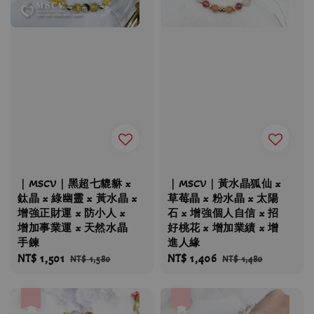
｜MSCV｜黑超七貔貅 x
｜MSCV｜黃水晶狐仙 x
鈦晶 x 綠幽靈 x 黃水晶 x
草莓晶 x 粉水晶 x 太陽
增強正財運 x 防小人 x
石 x 增強個人自信 x 招
增加事業運 x 天然水晶
好桃花 x 增加業績 x 增
手鍊
進人緣
Sale
NT$ 1,501
Regular
Sale
NT$ 1,406
Regular
NT$ 1,580
NT$ 1,480
price
price
price
price
優惠
優惠