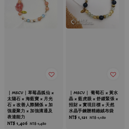
｜MSCV｜草莓晶狐仙 x
｜MSCV｜ 葡萄石 x 黃水
太陽石 x 海藍寶 x 月光
晶 x 藍虎眼 x 舒緩緊張 x
石 x 改善人際關係 x 加
招財 x 實現目標 x 天然
強凝聚力 x 加強溝通及
水晶手鍊贈精緻絨布袋
表達能力
Sale
NT$ 1,121
Regular
NT$ 1,180
Sale
NT$ 1,406
Regular
NT$ 1,480
price
price