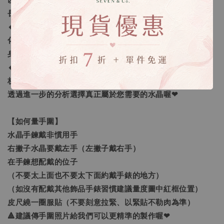
以長度不同每一條的水晶數量就會不同，以符合正常的手鍊
長度。
🔸客製化之範圍：我們提供的客製範圍為「手圍尺寸客製
化」及「量身需求的訂做」，還有更進一步的「生命靈數量
身訂做」。
🔸生命靈數量身訂做：採預約制線上一對一諮詢，老師將解
析生命靈數讓您更了解自己，並找到需要加強的靈數空缺，
透過進一步的分析選擇真正屬於您需要的水晶喔❤
【如何量手圍】
水晶手鍊戴非慣用手
右撇子水晶要戴左手（左撇子戴右手）
在手鍊想配戴的位子
（不要太上面也不要太下面約戴手錶的地方）
（如沒有配戴其他飾品手錶習慣建議量度圖中紅框位置）
皮尺繞一圈服貼（不要刻意拉緊、以緊貼不勒肉為準）
🔺建議傳手圍照片給我們可以更精準的製作喔❤