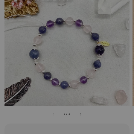
1
/
6