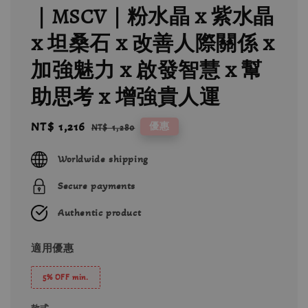
｜MSCV｜粉水晶 x 紫水晶
x 坦桑石 x 改善人際關係 x
加強魅力 x 啟發智慧 x 幫
助思考 x 增強貴人運
Sale
NT$ 1,216
Regular
優惠
NT$ 1,280
price
price
Worldwide shipping
Secure payments
Authentic product
適用優惠
5% OFF min.