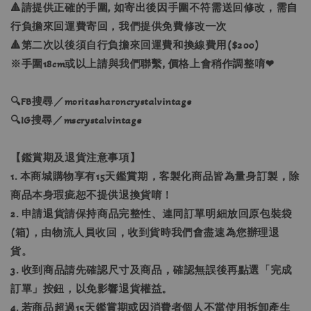
🔺請提供正確的手圍, 如寄出後因手圍不符需送回修改，需自
行負擔來回運費寄回，我們提供免費修改一次
🔺第二次以後須自行負擔來回運費和換線費用($200)
※手圍18cm或以上請與我們聯繫, 價格上會稍作調整唷❤
🔍FB搜尋／moritasharoncrystalvintage
🔍IG搜尋／mscrystalvintage
【鑑賞期及退貨注意事項】
1. 本商城購物享有15天鑑賞期，客製化商品皆為量身訂製，除
商品本身瑕疵恕不提供退換貨唷！
2. 申請退貨請保持商品完整性、連同訂單明細放回原包裝袋
(箱)，由物流人員收回，收到貨時我們會盡速為您辦理退
貨。
3. 收到商品請先確認尺寸及商品，確認無誤後再點選「完成
訂單」按鈕，以免影響退貨權益。
4. 若商品超過15天鑑賞期或因消費者個人不當使用拆卸產生