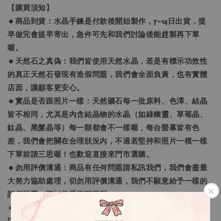
【購買須知】
🔸商品到貨：水晶手鍊是付款後開始製作，7~14日出貨，提
早做完會提早寄出，急件可先和我們討論後能趕製再下單
喔。
🔸天然石之真偽：我們皆使用天然水晶，若是有標示功效性
的真正天然石發現有造假問題，我們會全面負責，也有實體
店面，讓顧客更安心。
🔸實品是否跟照片一樣：天然礦石每一批原料、色澤、結晶
皆不相同，尤其是內含結晶物的水晶（如綠幽靈、草莓晶、
鈦晶、黑髮晶等）每一顆都會不一樣喔，每台螢幕皆有色
差，我們會把關在合理狀況內，不過若堅持和照片一模一樣
下單前請三思喔！也歡迎直接來門市選購。
🔸勿用評價溝通：商品有任何問題請私訊我們，我們會盡最
大努力協助處理，切勿用評價溝通，我們不願意給予一樣的
評價回覆，可以接受再下單喔。
🔸手鍊顆數問題：我們會依照每個人的手圍去量身打造，所