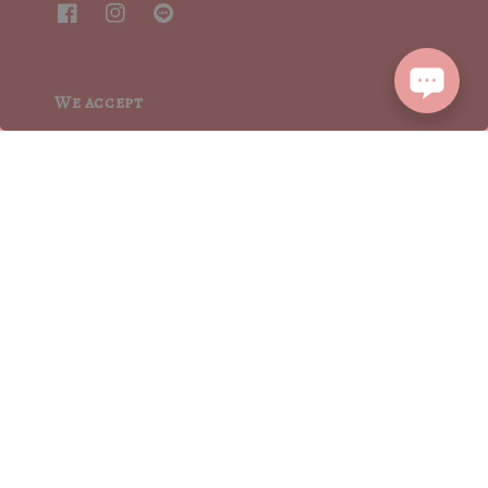
We accept
2015┃ MoritaSharonCrystalVintage┃MSCV.× SEVENJewelry&co 版權所有
服務條款 | TERMS OF SERVICE
隱私權聲明 | PRIVACY POLICY
|
退換貨方式流程 | RETURN POLICY
|