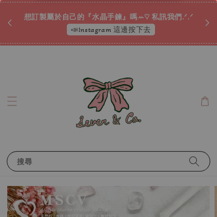
♡ 
唷ꕀ♡
想訂製屬於自己的『水晶手鍊』嗎ꕀ♡ 私訊我們.ᐟ.ᐟ
📣Instagram 這邊按下去
搜尋