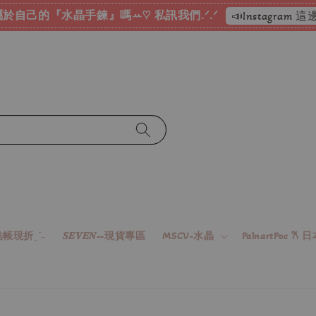
於自己的『水晶手鍊』嗎ꕀ♡ 私訊我們.ᐟ.ᐟ
📣Instagram
帳現折ˎˊ˗
𝑺𝑬𝑽𝑬𝑵--現貨專區
MSCV-水晶
PalnartPoc 