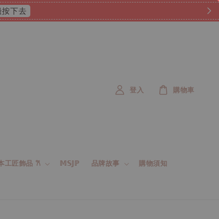
 這邊按下去
登入
購物車
 日本工匠飾品 𐙚
𝕄𝕊𝕁ℙ
品牌故事
購物須知