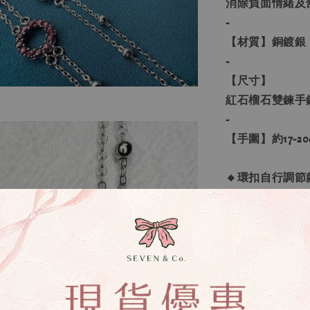
消除負面情緒及
-
【材質】銅鍍銀
-
【尺寸】
紅石榴石雙鍊手鍊 
-
【手圍】約17-20
🔸環扣自行調節
🔸17cm以下
🔸非客製款手
🔸不挑款出貨
🔸非客製款
-
【購買須知】