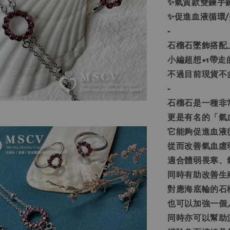
✨氣質款雙鍊手
✨促進血液循環/
-
石榴石墜飾搭配
小編超想+1帶走的!!
不過目前現貨不多
-
石榴石是一種非
更是有名的「氣
它能夠促進血液
從而改善氣血虛
適合體弱畏寒、
同時有助改善生
對應海底輪的石
也可以加強一個
同時亦可以幫助