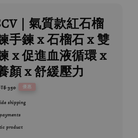
SCV｜氣質款紅石榴
手鍊 x 石榴石 x 雙
鍊 x 促進血液循環 x
養顏 x 舒緩壓力
Regular
優惠
T$ 350
rice
ide shipping
 payments
ic product