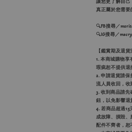
讓您更了解自己
真正屬於您需要
🔍FB搜尋／moritas
🔍IG搜尋／mscryst
【鑑賞期及退貨
1. 本商城購物
瑕疵恕不提供退
2. 申請退貨請
流人員收回，收
3. 收到商品
鈕，以免影響退
4. 若商品超過
成故障、損毀、
配件不齊者，恕