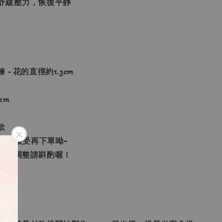
舒緩壓力，恢復平靜
- 花的直徑約1.3cm
cm
款
微鬆，可接受再下單呦~
圍無法調整請斟酌喔！