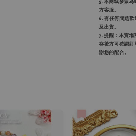
5. 本商城發
方客服。
6. 有任何問
及出貨。
7. 提醒：本
存後方可確認訂
謝您的配合。
優惠