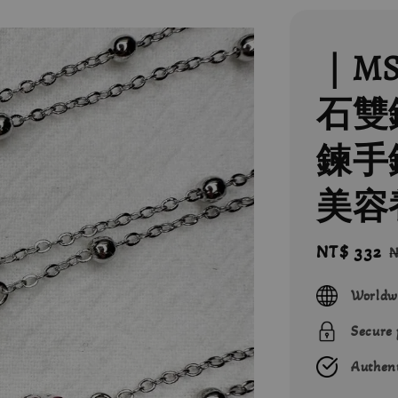
｜M
石雙鍊
鍊手
美容
Sale
NT$ 332
N
price
p
Worldw
Secure
Authent