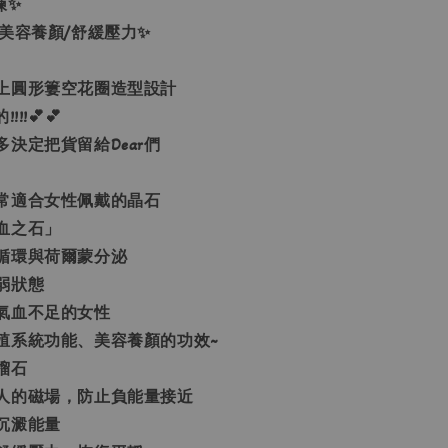
鍊✨
美容養顏/舒緩壓力✨
上圓形簍空花圈造型設計
!!💕💕
決定把貨留給Dear們
常適合女性佩戴的晶石
血之石」
循環與荷爾蒙分泌
弱狀態
氣血不足的女性
殖系統功能、美容養顏的功效~
榴石
人的磁場，防止負能量接近
沉澱能量