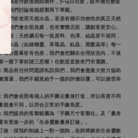
晶手鍊是付款後開始製作，7~14日出貨，提早做完會提
先和我們討論後能趕製再下單喔。
偽：我們皆使用天然水晶，若是有標示功效性的真正天然
題，我們會全面負責，也有實體店面，讓顧客更安心。
照片一樣：天然礦石每一批原料、色澤、結晶皆不相同，
物的水晶（如綠幽靈、草莓晶、鈦晶、黑髮晶等）每一
，每台螢幕皆有色差，我們會把關在合理狀況內，不過
模一樣下單前請三思喔！也歡迎直接來門市選購。
通：商品有任何問題請私訊我們，我們會盡最大努力協助
價溝通，我們不願意給予一樣的評價回覆，可以接受再
題：我們會依照每個人的手圍去量身打造，所以長度不同
量就會不同，以符合正常的手鍊長度。
圍：我們提供的客製範圍為「手圍尺寸客製化」及「量身
還有更進一步的「生命靈數量身訂做」。
身訂做：採預約制線上一對一諮詢，老師將解析生命靈數