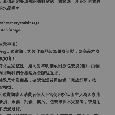
，並找到需要加強的靈數空缺，透過進一步的分析選擇
的水晶喔❤
haroncrystalvintage
alvintage
注意事項】
享有15天鑑賞期，客製化商品皆為量身訂製，除商品本身
換貨唷！
保持商品完整性、連同訂單明細放回原包裝袋(箱)，由物
到貨時我們會盡速為您辦理退貨。
請先確認尺寸及商品，確認無誤後再點選「完成訂單」按
貨權益。
15天鑑賞期或因消費者個人不當使用拆卸產生人為因素造
磨損、擦傷、刮傷、髒污、包裝破損不完整者，或是附
不接受退貨。