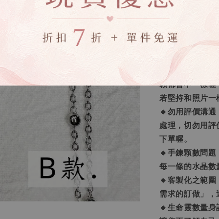
🔸商品到貨：水
早寄出，急件可
🔸天然石之真
石發現有造假問
🔸實品是否跟
尤其是內含結晶
顆都會不一樣喔
若堅持和照片一
🔸勿用評價溝
處理，切勿用評
下單喔。
🔸手鍊顆數問
每一條的水晶數
🔸客製化之範
需求的訂做」，
🔸生命靈數量